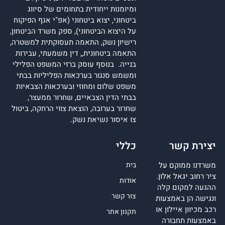
ומיומנות ייחודית בתחומים של סיווג
ביטחוני, יצוא ביטחוני (אפ"י אגף הפיקוח
על היצוא הביטחוני), ספק משרד הביטחון,
רישיון נשק, התאמה תעסוקתית למשטרה,
התאמה ביטחונית,, דין משמעתי, עבירות
בנייה. בנוסף עוסק ברזי המשפט הפלילי
ומשמש סנגור בערכאות הפליליות בבתי
משפט שלום ומחוזי ובערכאות הצבאיות
בבתי הדין הצבאיים, שחרור ממעצר,
שחרור בערובה, הוצאת צווי הרחקה, ביטול
צו איסור נשיאת נשק.
יצירת קשר
כללי
משרדנו ממוקם על
בית
ציר רחוב יגאל אלון.
אודות
ההגעה למקום קלה
צור קשר
ונגישה הן באמצעות
רכב מכיוון איילון או
תקנון אתר
באמצעות תחבורה