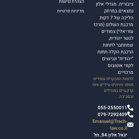
הצהרת נגישות
ציבורית. מגדלי אלון
נמצאים במרחק
מדיניות פרטיות
הליכה של 7 דקות
מרכבת השלום (מרכז
עזריאלי) צמודים
לגשר יהודית,
שמתחבר לתחנת
הרכבת הקלה תחנת
"יהודית" ונגישים
לקווי אוטובוס
מרכזיים.
לרשות המבקרים עומדים
מספר חניונים עיליים ותת
קרקעיים במגדלים
ובסביבה.
055-2550011
079-7292409
Emanuel@Trach-
law.co.il
יגאל אלון 94, תל