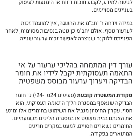
לגישה למידע, לקבוע חובות דיווח או הימנעות לעיסוק
בעניינים מסויימים.
במידה וידחה ר' יחב"מ את ההשגה, אין למועמד זכות
לערעור נוסף. אולם יחב"מ כן נוטה בנסיבות מסוימות, לאחר
הפנייתם ללוקנה שנוצרה לאפשר זכות ערעור שנייה.
עורך דין המתמחה בהליכי ערעור על אי
התאמה תעסוקתית יקבל לידיו את חומר
הבדיקה ויערוך ערעור מבוסס משפטית
פקודת המשטרה קובעת (
סעיפים 24ט ו-24י) כי חומר
הבדיקה שנאסף במסגרת הליך התאמה תעסוקתי, הוא
חסוי. עקרון החיסיון מגביל את השימוש בחומרים אלו ומונע
את הצגתם בבית משפט או במסגרת הליכים משמעתיים.
החומרים נשארים חסויים, למעט במקרים חריגים
המתוארים בפקודה.