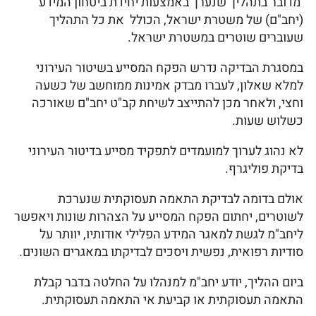
מדובר בתהליך שנערך באמצעות יחידת ביטחון המידע
(יחב"ם) של משטרת ישראל, הכולל את כל התהליך
שעוברים שוטרים במשטרת ישראל.
במסגרת הבדיקה נדרש הפקח המסייע בשיטור העירוני
למלא שאלון, לעברו מבדק אמינות ממוחשב של כשעה
וחצי, ולאחר מכן להתייצב לשיחת קב"ט יחב"ם שאורכה
כשלוש שעות.
לא נהוג לערוך למועמדים לתפקיד מסייע בדיטור העירוני
בדיקת פוליגרף.
אולם בדומה לבדיקת התאמה תעסוקתית שנערכת
לשוטרים, יחתום הפקח המסייע על הצהרות שונות ויאפשר
ליחב"מ לגשת למאגר המידע הפלילי אודותיו, יוותר על
סודיות רפואית, נפשית ויסכים לבדיקתו במאגרים השונים.
ביום ההליך, יודע יחב"מ למנהלו על החלטה בדבר קבלת
התאמה תעסוקתית או קביעת אי התאמה תעסוקתית.