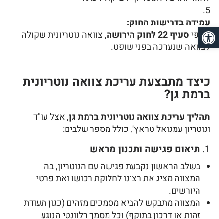
עמידה בדרישות החוק:
פתח סרגל נגישות
על פי
סעיף 22 לחוק הירושה
, צוואה נוטריונית שקולה
לצוואה שנערכה בפני שופט.
כיצד מתבצעת עריכת צוואה נוטריונית
ברמת גן?
תהליך עריכת צוואה נוטריונית ברמת גן
, אצל עו"ד
ונוטריון עמנואל טראץ', כולל מספר שלבים:
1.
תיאום פגישה ותכנון מראש
בשלב הראשון נקבעת פגישה עם הנוטריון, בה
המצווה מציג את רצונו לחלוקת רכושו ואת פרטי
היורשים.
המצווה מתבקש להביא מסמכים מזהים (כגון תעודת
זהות או דרכון בתוקף) וכל מסמך רלוונטי הנוגע