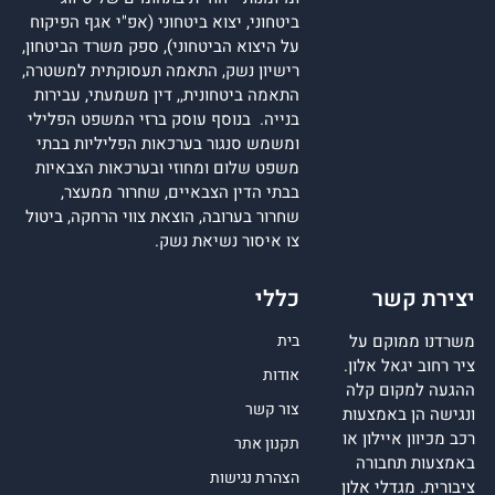
ביטחוני, יצוא ביטחוני (אפ"י אגף הפיקוח
על היצוא הביטחוני), ספק משרד הביטחון,
רישיון נשק, התאמה תעסוקתית למשטרה,
התאמה ביטחונית,, דין משמעתי, עבירות
בנייה. בנוסף עוסק ברזי המשפט הפלילי
ומשמש סנגור בערכאות הפליליות בבתי
משפט שלום ומחוזי ובערכאות הצבאיות
בבתי הדין הצבאיים, שחרור ממעצר,
שחרור בערובה, הוצאת צווי הרחקה, ביטול
צו איסור נשיאת נשק.
יצירת קשר
כללי
משרדנו ממוקם על
בית
ציר רחוב יגאל אלון.
אודות
ההגעה למקום קלה
צור קשר
ונגישה הן באמצעות
רכב מכיוון איילון או
תקנון אתר
באמצעות תחבורה
הצהרת נגישות
ציבורית. מגדלי אלון