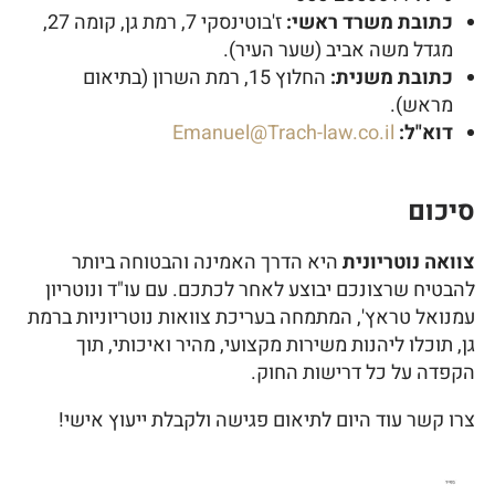
כתובת משרד ראשי:
ז'בוטינסקי 7, רמת גן, קומה 27,
מגדל משה אביב (שער העיר).
כתובת משנית:
החלוץ 15, רמת השרון (בתיאום
מראש).
דוא"ל:
Emanuel@Trach-law.co.il
סיכום
צוואה נוטריונית
היא הדרך האמינה והבטוחה ביותר
להבטיח שרצונכם יבוצע לאחר לכתכם. עם עו"ד ונוטריון
עמנואל טראץ', המתמחה בעריכת צוואות נוטריוניות ברמת
גן, תוכלו ליהנות משירות מקצועי, מהיר ואיכותי, תוך
הקפדה על כל דרישות החוק.
צרו קשר עוד היום לתיאום פגישה ולקבלת ייעוץ אישי!