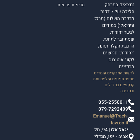
נמצאים במרחק
מדיניות פרטיות
הליכה של 7 דקות
מרכבת השלום (מרכז
עזריאלי) צמודים
לגשר יהודית,
שמתחבר לתחנת
הרכבת הקלה תחנת
"יהודית" ונגישים
לקווי אוטובוס
מרכזיים.
לרשות המבקרים עומדים
מספר חניונים עיליים ותת
קרקעיים במגדלים
ובסביבה.
055-2550011
079-7292409
Emanuel@Trach-
law.co.il
יגאל אלון 94, תל
אביב - יפו, מגדלי