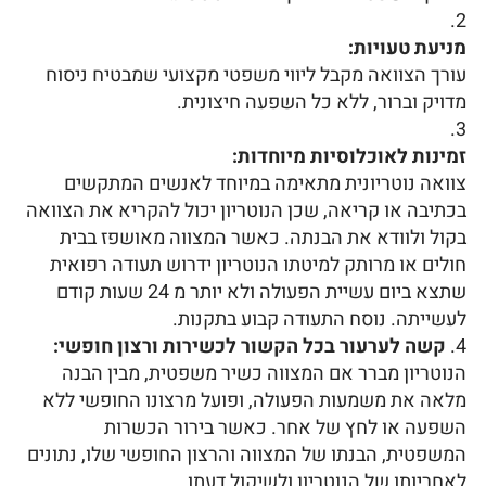
מניעת טעויות:
עורך הצוואה מקבל ליווי משפטי מקצועי שמבטיח ניסוח
מדויק וברור, ללא כל השפעה חיצונית.
זמינות לאוכלוסיות מיוחדות:
צוואה נוטריונית מתאימה במיוחד לאנשים המתקשים
בכתיבה או קריאה, שכן הנוטריון יכול להקריא את הצוואה
בקול ולוודא את הבנתה. כאשר המצווה מאושפז בבית
חולים או מרותק למיטתו הנוטריון ידרוש תעודה רפואית
שתצא ביום עשיית הפעולה ולא יותר מ 24 שעות קודם
לעשייתה. נוסח התעודה קבוע בתקנות.
קשה לערעור בכל הקשור לכשירות ורצון חופשי:
הנוטריון מברר אם המצווה כשיר משפטית, מבין הבנה
מלאה את משמעות הפעולה, ופועל מרצונו החופשי ללא
השפעה או לחץ של אחר. כאשר בירור הכשרות
המשפטית, הבנתו של המצווה והרצון החופשי שלו, נתונים
לאחריותו של הנוטריון ולשיקול דעתו.