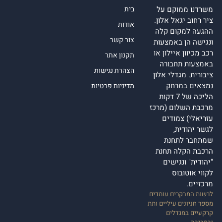
משרדנו ממוקם על
בית
ציר רחוב יגאל אלון.
אודות
ההגעה למקום קלה
צור קשר
ונגישה הן באמצעות
רכב מכיוון איילון או
תקנון אתר
באמצעות תחבורה
הצהרת נגישות
ציבורית. מגדלי אלון
נמצאים במרחק
מדיניות פרטיות
הליכה של 7 דקות
מרכבת השלום (מרכז
עזריאלי) צמודים
לגשר יהודית,
שמתחבר לתחנת
הרכבת הקלה תחנת
"יהודית" ונגישים
לקווי אוטובוס
מרכזיים.
לרשות המבקרים עומדים
מספר חניונים עיליים ותת
קרקעיים במגדלים