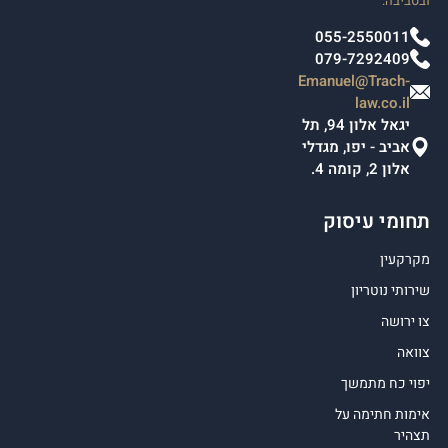
ובסביבה.
055-2550011
079-7292409
Emanuel@Trach-
law.co.il
יגאל אלון 94, תל
אביב - יפו, מגדלי
אלון 2, קומה 4.
תחומי עיסוק
מקרקעין
שירותי נוטריון
צו ירושה
צוואה
יפוי כח מתמשך
אימות חתימה על
תצהיר