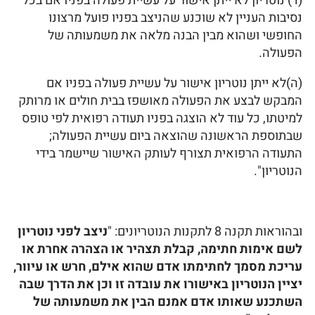
(ד) נוטריון לא ייתן אישור על עשיית פעולה בפניו אם בכל
נסיבות העניין לא שוכנע שהניצב בפניו פועל מרצונו
החופשי ושהוא מבין הבנה מלאה את משמעותה של
הפעולה.
(ה)לא ייתן נוטריון אישור על עשיית פעולה בפניו אם
המבקש לבצע את הפעולה מאושפז בבית חולים או מרותק
למיטתו, כל עוד לא הוצגה בפניו תעודה רפואית לפי טופס
שבתוספת הראשונה שהוצאה ביום עשיית הפעולה;
התעודה הרפואית תצורף לעותק האישור שיישמר בידי
הנוטריון".
ובהוראות תקנה 8 לתקנות הנוטריונים: "
ניצב
לפני
נוטריון
לשם
אימות
חתימה,
קבלת
תצהיר
או
הצהרה
אחרת
או
עריכת
מסמך
לחתימתו
אדם
שהוא
אילם, חרש
או
עיוור,
יציין
הנוטריון
באישורו
את
עובדה
זו
וכן
את
הדרך
שבה
השתכנע
שאותו
אדם
אמנם
הבין
את
משמעותה
של