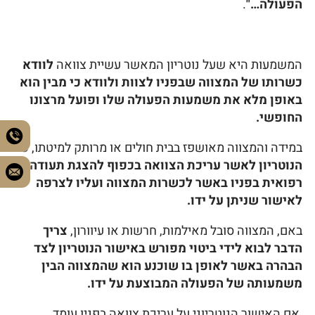
הפעולה…"
.
המשמעות היא שעל נוטריון המאשר עשיית צוואה
לוודא
כשרותו של המצווה שבפניו לצוות ולוודא כי מבין הוא
באופן מלא את משמעות הפעולה שלו ופועל מרצונו
החופשי.
במידה והמצווה מאושפז בבית חולים או מרותק למיטתו,
על
הנוטריון לאשר עריכת הצוואה בכפוף להצגת תעודה
רפואית בפניו באשר לכשרות המצווה ועליו לצרפה
לאישור שניתן על ידו.
באם, המצווה סובל מאילמות, חרשות או עיוורון,
צריך
הדבר לבוא לידי ביטוי מפורש באישור הנוטריון
לצד
הבהרה באשר לאופן בו שוכנע הוא שהמצווה הבין
משמעותה של הפעולה המבוצעת על ידו.
אם האישור הנוטריוני על עריכת צוואה בפניו עומד