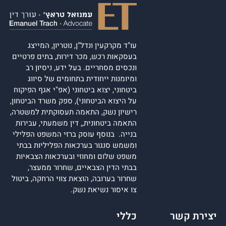
עו"ד מקרקעין ונדל"ן, נוטריון, המייצג
בעסקאות רכש, מכר דירות, בתים פרטיים
ונכסים מסחריים. בעל ידע, ניסיון רב
ומיומנות ייחודית בתחומים של סיווג
ביטחוני, יצוא ביטחוני (אפ"י אגף הפיקוח
על היצוא הביטחוני), ספק משרד הביטחון,
רישיון נשק, התאמה תעסוקתית למשטרה,
התאמה ביטחונית,, דין משמעתי, עבירות
בנייה. בנוסף עוסק ברזי המשפט הפלילי
ומשמש סנגור בערכאות הפליליות בבתי
משפט שלום ומחוזי ובערכאות הצבאיות
בבתי הדין הצבאיים, שחרור ממעצר,
שחרור בערובה, הוצאת צווי הרחקה, ביטול
צו איסור נשיאת נשק.
יצירת קשר
כללי