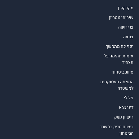
מקרקעין
שירותי נוטריון
צו ירושה
צוואה
יפוי כח מתמשך
אימות חתימה על
תצהיר
סיווג ביטחוני
התאמה תעסוקתית
למשטרה
פלילי
דיני צבא
רישיון נשק
רישום ספק במשרד
הביטחון