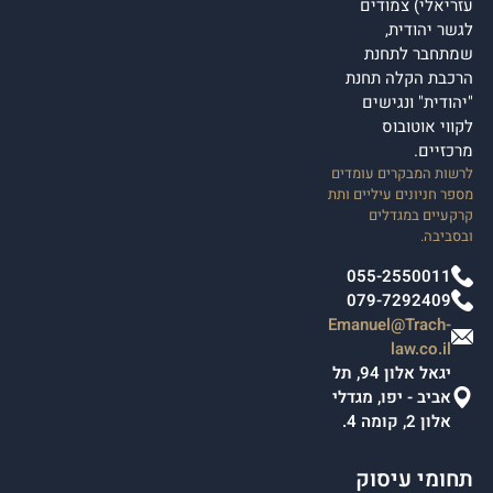
עזריאלי) צמודים
לגשר יהודית,
שמתחבר לתחנת
הרכבת הקלה תחנת
"יהודית" ונגישים
לקווי אוטובוס
מרכזיים.
לרשות המבקרים עומדים
מספר חניונים עיליים ותת
קרקעיים במגדלים
ובסביבה.
055-2550011
079-7292409
Emanuel@Trach-
law.co.il
יגאל אלון 94, תל
אביב - יפו, מגדלי
אלון 2, קומה 4.
תחומי עיסוק