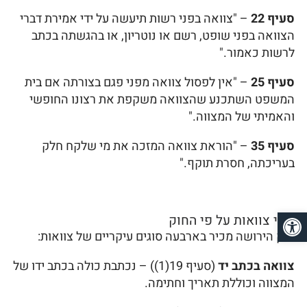
סעיף 22
– "צוואה בפני רשות תיעשה על ידי אמירת דברי
הצוואה בפני שופט, רשם או נוטריון, או בהגשתה בכתב
לרשות כאמור."
סעיף 25
– "אין לפסול צוואה מפני פגם בצורתה אם בית
המשפט השתכנע שהצוואה משקפת את רצונו החופשי
והאמיתי של המצווה."
סעיף 35
– "הוראת צוואה המזכה את מי שלקח חלק
בעריכתה, חסרת תוקף."
פתח סרגל נגישות
סוגי צוואות על פי החוק
חוק הירושה מכיר בארבעה סוגים עיקריים של צוואות:
צוואה בכתב יד
(סעיף 19(1)) – נכתבת כולה בכתב ידו של
המצווה וכוללת תאריך וחתימה.