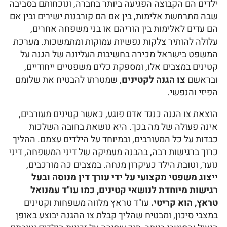
ילדים הם הקבוצה הפגיעה ביותר בחברה, ונוכחותם בסביבה
שבה מתרחשת אלימות, בין אם הם קורבנות ישירים ובין אם
הם עדים לאלימות בין הוריהם או בני משפחה אחרים,
עלולה להותיר צלקות נפשיות עמוקות ומתמשכות. מערכת
המשפט בישראל מכירה בחשיבות העליונה של הגנה על
קטינים במצבים אלו, ומספקת כלים משפטיים ייחודיים,
ובראשם
צו הגנה לקטינים
, שמטרתו להבטיח את שלומם
הפיזי והנפשי.
הוצאת צו הגנה כנגד אדם פוגע, כאשר קטינים מעורבים,
אינה פעולה של מה בכך. היא נושאת בחובה השלכות
כבדות על כל המעורבים, ובמיוחד על הילדים עצמם. ההליך
כרוך ברגישות רבה, בהבנה מעמיקה של דיני המשפחה, דיני
נוער, וטובת הילד כעיקרון מנחה. במצבים כה מורכבים,
ייצוג משפטי מקצועי על ידי עורך דין מנוסה ובעל
רגישות מיוחדת לנושאי קטינים, כמו עו"ד עמנואל
טראץ, הוא קריטי.
עו"ד טראץ מלווה משפחות וקטינים
במצבי סיכון, ומבטיח שהליך קבלת צו ההגנה יבוצע באופן