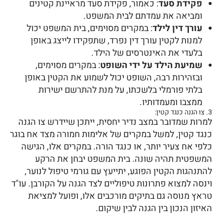
פקידת סעד
: כאמור, פקידת סעד מראיינת קטינים
ומביאה את עמדתם לבית המשפט.
עורך דין לילד
: במקרים מסוימים, בית המשפט יכול
למנות לקטין עורך דין נפרד, שתפקידו לייצג באופן
בלעדי את האינטרסים של הילד.
שמיעת הילד על ידי השופט
: במקרים מסוימים,
ובזהירות רבה, השופט יכול לשמוע את הקטין באופן
בלתי פורמלי בלשכתו, על מנת להתרשם ישירות
ממצבו ומעמדותיו.
3. צו הגנה כנגד קטין:
למרות שמדובר במצב נדיר יחסית, ייתכן שיידרש צו הגנה
כנגד קטין, למשל במקרים של אלימות חמורה מצד אח בוגר
כלפי אח צעיר יותר, או כנגד הורה. במקרים אלו, הגישה
המשפטית תהיה שונה. בית המשפט יבחן את הרקע
להתנהגות הקטין הפוגע, יתייעץ עם גורמי טיפול לנוער,
וינסה למצוא פתרונות טיפוליים לצד הגנה על הקורבן. עו"ד
טראץ מנוסה גם בתיקים מורכבים אלו, ופועל למציאת
האיזון הנכון בין הגנה לבין שיקום.