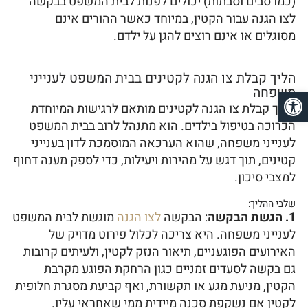
(כמו סבים וסבתות) יכולים לפנות לבית המשפט בבקשה
לצו הגנה עבור הקטין, במיוחד כאשר ההורים אינם
מסוגלים או אינם רוצים להגן על ילדם.
הליך קבלת צו הגנה לקטינים בבית המשפט לענייני
פתח סרגל נגישות
משפחה
הליך קבלת צו הגנה לקטינים מותאם לרגישות המיוחדת
הכרוכה בטיפול בילדים. הוא מתנהל לרוב בבית המשפט
לענייני משפחה, שהוא הערכאה המוסמכת לדון בענייני
קטינים, תוך דגש על מהירות ויעילות, כדי לספק מענה דחוף
למצבי סיכון.
שלבי ההליך:
1. הגשת הבקשה
: הבקשה
לצו הגנה
מוגשת לבית המשפט
לענייני משפחה. היא צריכה לכלול פירוט מדויק של
האירועים הפוגעניים, תיאור הנזק לקטין, ולעיתים קרובות
גם בקשה לסעדים זמניים כגון הרחקת הפוגע מקרבת
הקטין, מניעת מגע או תקשורת, ואף קביעת מסגרת חלופית
לקטין אם נשקפת סכנה מיידית ממי שאחראי עליו.