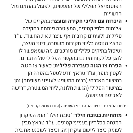
הפוטנציאל הפלילי של המעשים, ולפעול בהתאם מול
הרשויות.
היכרות עם הליכי חקירה ומעצר
: במקרים של
אלימות כלפי קטינים, המשטרה פותחת בחקירה
פלילית, ולעיתים קרובות אף עוצרת את החשוד. עו"ד
טראץ מנוסה בליווי חקירות משטרה, דיוני מעצר,
וטיפול בתיקים פליליים מורכבים, מה שמאפשר לו
להגן על לקוחותיו גם בהקשר הפלילי של הדברים.
הפרת צו הגנה כעבירה פלילית
: כאשר צו הגנה
לקטין מופר, עו"ד טראץ יודע לטפל בהפרה הן
במישור האזרחי (בבית המשפט לענייני משפחה) והן
במישור הפלילי (הגשת תלונה, ליווי המשטרה, דרישה
לאכיפה וענישה).
ניסיונו הספציפי בצווי הגנה ודיני משפחה (עם דגש על קטינים):
מומחיות בטובת הילד
: "טובת הילד" הוא העיקרון
המנחה בכל דיון בענייני קטינים. עו"ד טראץ מבין
לעומק כיצד ליישם עיקרון זה, וכיצד לשכנע את בית