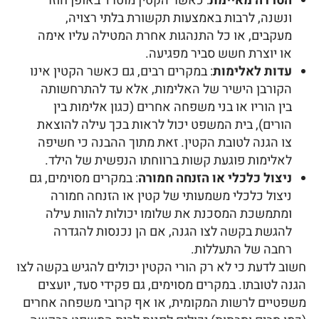
הטרדה מאיימת
: כאשר הקטין מוטרד באופן חוזר
ונשנה, לרבות באמצעות תקשורת בלתי רצויה,
מעקבים, או כל התנהגות אחרת המטילה עליו אימה
או יוצרת חשש סביר מפגיעה.
עדות לאלימות
: במקרים רבים, גם כאשר הקטין אינו
הקורבן הישיר של האלימות, אלא עד להתרחשותה
בין הוריו או בני משפחה אחרים (כגון אלימות בין
הורים), בית המשפט יכול לראות בכך עילה להוצאת
צו הגנה לטובת הקטין. זאת מתוך ההבנה כי חשיפה
לאלימות פוגעת קשות ברווחתו הנפשית של הילד.
ניצול כלכלי או הזנחה חמורה
: במקרים מסוימים, גם
ניצול כלכלי משמעותי של קטין או הזנחה חמורה
ומתמשכת המסכנת את שלומו יכולות להוות עילה
להגשת בקשה לצו הגנה, אם הן נכנסות להגדרה
רחבה של התעללות.
חשוב לדעת כי לא רק הורי הקטין יכולים להגיש בקשה לצו
הגנה לטובתו. במקרים מסוימים, גם פקידי סעד, יועצים
משפטיים לרשות המקומית, או אף קרובי משפחה אחרים