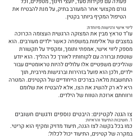
פעולה עם פקידות סעד, יועצי חינוך, מטפלים, וכל
גורם מקצועי אחר המעורב בתיק, על מנת להבטיח את
הטיפול המקיף ביותר בקטין.
ליווי אישי ורגישות מיוחדת:
עו"ד טראץ מבין את המצוקה הרגשית העצומה הכרוכה
במצבים של אלימות במשפחה כאשר ילדים מעורבים. הוא
מספק ליווי אישי, אמפתי ותומך, ומקפיד על תקשורת
שוטפת וברורה עם לקוחותיו לאורך כל ההליך. הוא יודע
שהליכים משפטיים אלו עלולים להיות טראומטיים עבור
ילדים, ולכן הוא פועל בזהירות וברגישות מירבית, תוך
התחשבות מלאה בצרכים הייחודיים של הקטינים. המטרה
היא לא רק להשיג את הצו, אלא להבטיח את שלומם
ורווחתם ארוכת הטווח של הילדים.
צו הגנה לקטינים: היבטים נוספים ודגשים חשובים
1. חשיבות התיעוד והראיות:
כמו בכל בקשה לצו הגנה, תיעוד מדויק ומקיף הוא קריטי.
במקרה של קטינים, התיעוד יכול לכלול: