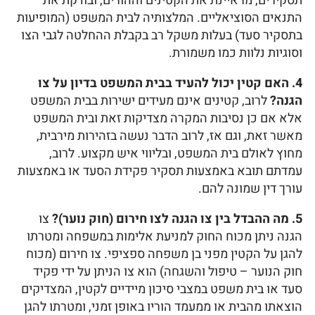
תסקירים, מראיינת את הקטינים וההורים, ובודקת את
התנאים הסוציאליים. המלצותיה לבית המשפט (המופיעות
בתסקיר סעד) בעלות משקל רב בקבלת ההחלטה לגבי הצו
וסוגיות נלוות כמו משמורת.
4. האם קטין יכול להעיד בבית המשפט בדיון על צו
הגנה?
לרוב, קטינים אינם מעידים ישירות בבית המשפט
אלא אם כן נסיבות המקרה מצדיקות זאת ובית המשפט
מאשר זאת, וגם אז, לרוב הדבר נעשה בזהירות מירבית,
מחוץ לאולם בית המשפט, ובליווי איש מקצוע. לרוב,
עמדתם תובא באמצעות תסקיר פקידת הסעד או באמצעות
עורך דין שמונה להם.
5. מה ההבדל בין צו הגנה לצו חירום (חוק נוער)?
צו
הגנה ניתן מכוח החוק למניעת אלימות במשפחה ומטרתו
להגן על הקטין מפני בן משפחה ספציפי. צו חירום (מכוח
חוק הנוער – טיפול והשגחה) הוא צו הניתן על ידי פקיד
סעד או בית משפט במצבי סיכון מיידיים לקטין, המצדיקים
הוצאתו מהבית או ממעמד הוריו באופן זמני, ומטרתו להגן