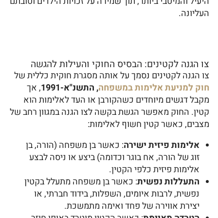
היעיל והמיטבי ביותר, תוך שמירה על זכויות הילדים וטובתם
העליונה.
צו הגנה לקטינים: הבסיס החוקי והעילות להגשה
צו הגנה לקטינים נסמך על אותה מסגרת חוקית כללית של
חוק למניעת אלימות במשפחה
, התשנ"א-1991
, אך
מקבל דגשים מיוחדים כשהקורבן או העד לאלימות הוא
קטין. החוק מאפשר הגשת בקשה לצו הגנה במגוון רחב של
מצבים, כאשר קטין חשוף לאלימות:
אלימות פיזית ישירה
: כאשר בן משפחה (הורה, בן
זוג של הורה, אח בוגר וכדומה) ביצע או ניסה לבצע
אלימות פיזית כלפי הקטין.
התעללות נפשית
: כאשר בן משפחה מתעלל בקטין
נפשית, לרבות איומים, השפלות, בידוד חברתי, או
יצירת אווירה של פחד ואימה מתמשכת.