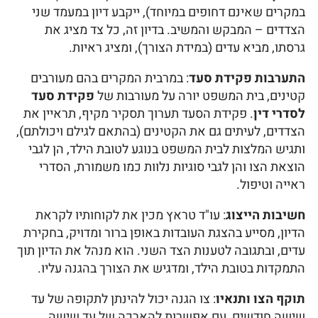
במקרים שאינם דחופים במיוחד), ייקבע דיון במעמד שני
הצדדים – המבקש והמשיב. בדיון זה, כל צד מציג את
גרסתו, מביא עדים (במידת הצורך), ומציג ראיות.
התערבות פקידת סעד
: במרבית המקרים בהם מעורבים
קטינים, בית המשפט יורה על מעורבות של
פקידת סעד
לסדרי דין
. פקידת הסעד תערוך תסקיר מקיף, תראיין את
הצדדים, לעיתים גם את הקטינים (בהתאם לגילם ויכולתם),
ותגיש המלצות לבית המשפט בנוגע לטובת הילד, הן לגבי
הוצאת הצו והן לגבי סוגיות נלוות כמו משמורת, הסדרי
ראייה וטיפול.
חשיבות הייצוג
: עו"ד טראץ מכין את לקוחותיו לקראת
הדיון, מסייע בהצגת העובדות באופן ברור ומדויק, בחקירת
עדים, ובתגובה לטענות הצד השני. הוא מנהל את הדיון תוך
התמקדות בטובת הילד, ומדגיש את הצורך בהגנה עליו.
תוקף הצו ותנאיו
: צו הגנה יכול להינתן לתקופה של עד
שישה חודשים, עם אפשרות להארכה של עד שישה