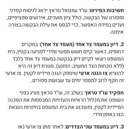
חשיבות הפירוט
: עו"ד עמנואל טראץ ידאג לניסוח קפדני
ומפורט של הבקשה, כולל ציון מועדים, אירועים ספציפיים,
ועדים במידת האפשר, כדי לבסס את עילת הבקשה בצורה
איתנה.
2. דיון במעמד צד אחד (מעמד צד אחד)
: במקרים
דחופים, כאשר קיים חשש ממשי ומידי לפגיעה בקטין, בית
המשפט רשאי לקיים דיון בבקשה במעמד צד אחד בלבד
(ללא נוכחות הצד המשיב, הפוגע). מטרת דיון זה היא
להוציא
צו הגנה ארעי
שיספק הגנה מיידית לקטין. צו ארעי
זה תקף לרוב למספר ימים עד שבועות ספורים.
תפקיד עו"ד טראץ
: בשלב זה, עו"ד טראץ מציג בפני
השופט את מכלול הראיות והעדויות המבססות את הסכנה
המיידית לקטין, ומשכנע את בית המשפט בחיוניות הוצאת
הצו באופן מידי.
3. דיון במעמד שני הצדדים
: לאחר מתן צו ארעי (או