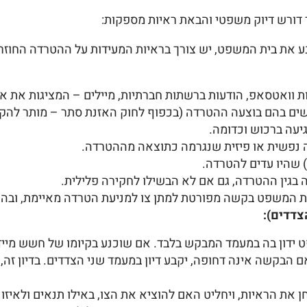
 דורש דיוק משפטי והבאת ראיות מספקות:
 את בית המשפט, יש צורך בראיות המעידות על ההטרדה החוזרת 
ים בהם בוצעה ההטרדה (בכפוף לחוק האזנת סתר – מותר להק
גיעה ברכוש וכדומה.
 נפשית או פיזית שנגרמה כתוצאה מההטרדה.
 שהיו עדים להטרדה.
בגין ההטרדה, גם אם לא הבשילו לחקירה פלילית.
בית המשפט בקשה מפורטת למתן צו למניעת הטרדה מאיימת, ובה 
צדדים):
ון בה במעמד המבקש בלבד. אם שוכנע בקיומו של חשש מיידי, י
ם הבקשה אינה דחופה, יקבע דיון במעמד שני הצדדים. בדיון זה,
 את הראיות, ויחליט האם להוציא את הצו, באילו תנאים ולאיזו