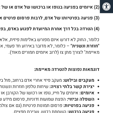
פתח סרגל נגישות
(2) איומים בפגיעה בגופו או ברכושו של אדם או של אדם אחר, או בהשפלה, ביזוי או פגיעה בשמו הטוב של אדם או של אדם אחר;
(3) פגיעה בפרטיותו של אדם, לרבות פרסום פרטים אישיים, מידע שקרי או שיקרי, או צילום, תיעוד או הפצה של תמונות או סרטונים המפרים את פרטיותו של אדם;
(
4) הטרדה בכל דרך אחרת המיועדת לפגוע באדם, בפרטיותו או בחירותו, או להטיל עליו אימה."
כלומר, החוק לא דורש איום מפורש באלימות פיזית, אלא
"חוזרת ונשנית"
– כלומר, לא מדובר באירוע חד פעמי, 
מאיימת" לצורך מתן צו (לרוב איומים חמורים מאוד).
דוגמאות נפוצות להטרדה מאיימת:
מעקבים ובילוש:
מעקב פיזי אחרי אדם ברחוב, מול בית
יצירת קשר בלתי רצויה:
שיחות טלפון חוזרות ונשנו
איומים:
איומים על חייו, גופו או רכושו של הקורבן או 
השפלה וביזוי:
הפצת שמועות זדוניות, פרסום מידע 
פגיעה בפרטיות:
פרסום תמונות פרטיות (גם אם צולמו
פגיעה ברכוש:
השחתת רכוש, שבירת חפצים.