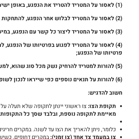
(1) לאסור על המטריד להטריד את הנפגע, באופן ישיר או בעקיפין, או באמצעות צד שלישי;
(2) לאסור על המטריד לבלוש אחר הנפגע, להתחקות אחריו, להתקרב אל הנפגע, למקום מגוריו, למקום עבודתו, למקום לימודיו או לכל מקום אחר בו נמצא הנפגע;
(3) לאסור על המטריד ליצור כל קשר עם הנפגע, במישרין או בעקיפין, לרבות באמצעות טלפון, דואר, דואר אלקטרוני, רשתות חברתיות או כל אמצעי תקשורת אחר;
(4) לאסור על המטריד לפגוע בפרטיותו של הנפגע, ל
פרטיותו של הנפגע;
(5) להורות למטריד להרחיק נשק מכל סוג שהוא, למשך תקופה שיקבע;
(6) להורות על תנאים נוספים כפי שייראו לנכון לשופט, כדי למנוע את המשך ההטרדה."
חשוב להדגיש:
תקופת הצו:
צו ראשוני יינתן לתקופה שלא תעלה על שישה חודשי
מאיימת לתקופה נוספת, ובלבד שסך כל התקופות 
כלומר, ניתן להאריך את הצו עד לשנה. במקרים חריג
צו במעמד צד אחד (צו זמני):
במקרים דחופים, כשיש 