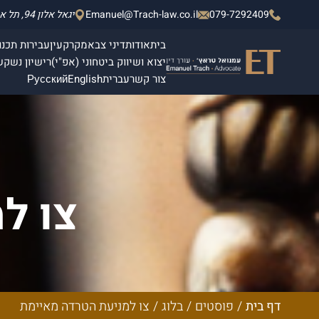
079-7292409
Emanuel@Trach-law.co.il
יגאל אלון 94, תל אביב - יפו, מגדלי אלון 2, קומה 4.
בית
אודות
דיני צבא
מקרקעין
עבירות תכנון
יצוא ושיווק ביטחוני (אפ"י)
רישיון נשק
ש
צור קשר
עברית
English
Русский
צו ל
דף בית
/
פוסטים
/
בלוג
/
צו למניעת הטרדה מאיימת