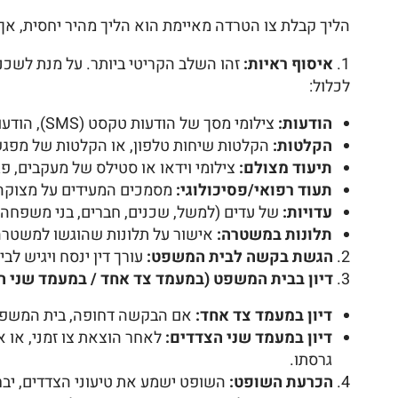
הליך קבלת צו הטרדה מאיימת הוא הליך מהיר יחסית, אך
איסוף ראיות:
זהו השלב הקריטי ביותר. על מנת לשכנע
לכלול:
הודעות:
צילומי מסך של הודעות טקסט (SMS), הודעות וואטסאפ, הודעות ברשתות חברתיות, מיילים – המציגות את אופי ההטרדה.
הקלטות:
הקלטות שיחות טלפון, או הקלטות של מפגש
תיעוד מצולם:
צילומי וידאו או סטילס של מעקבים, פ
תעוד רפואי/פסיכולוגי:
מסמכים המעידים על מצוקה
עדויות:
של עדים (למשל, שכנים, חברים, בני משפחה)
תלונות במשטרה:
אישור על תלונות שהוגשו למשטרה 
הגשת בקשה לבית המשפט:
עורך דין ינסח ויגיש ל
דיון בבית המשפט (במעמד צד אחד / במעמד שני ה
דיון במעמד צד אחד:
אם הבקשה דחופה, בית המשפט יד
דיון במעמד שני הצדדים:
לאחר הוצאת צו זמני, או א
גרסתו.
הכרעת השופט:
השופט ישמע את טיעוני הצדדים, יבחן