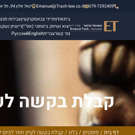
079-7292409
Emanuel@Trach-law.co.il
יגאל אלון 94, תל אביב - יפו, מגדלי אלון 2, קומה 4.
בית
אודות
דיני צבא
מקרקעין
עבירות תכנון
יצוא ושיווק ביטחוני (אפ"י)
רישיון נשק
ש
צור קשר
עברית
English
Русский
קבלת בקשה לעי
בס
דף בית
/
פוסטים
/
בלוג
/
קבלת בקשה לעיון חוזר לגיוס 