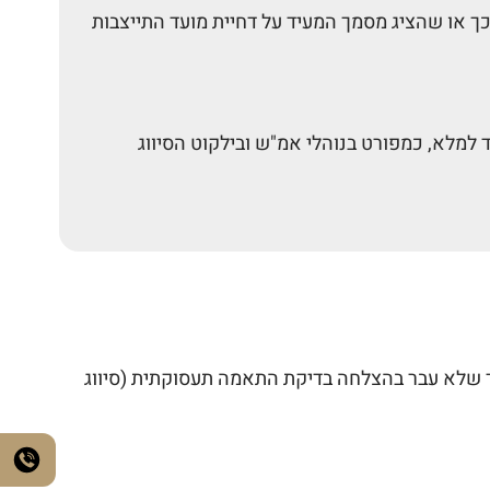
ירות ביטחון [נוסח משולב] התשמ"ו-1986 והציג מסמך המעיד על כך או שהציג מסמך המעיד על דחיית מועד התייצבות
למלא, כמפורט בנוהלי אמ"ש ובילקוט הסיווג
עמד שלא עבר בהצלחה בדיקת התאמה תעסוקתית (סיווג