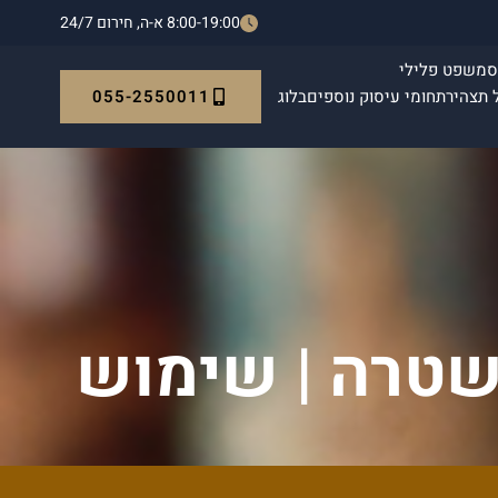
8:00-19:00 א-ה, חירום 24/7
ס
משפט פלילי
055-2550011
 תצהיר
תחומי עיסוק נוספים
בלוג
שטרה | שימוש
י