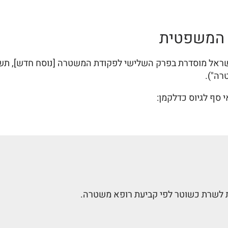
 המשפטית
רק השלישי לפקודת המשטרה [נוסח חדש], תשל"א-1971 (להלן: "פקודת המשטר
 סף לגיוס כדלקמן:
ית לשרת כשוטר לפי קביעת רופא משטרה.