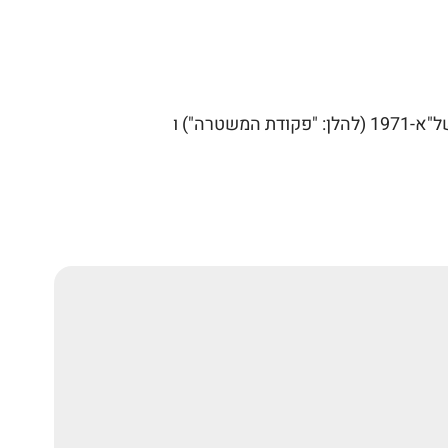
ה") ו