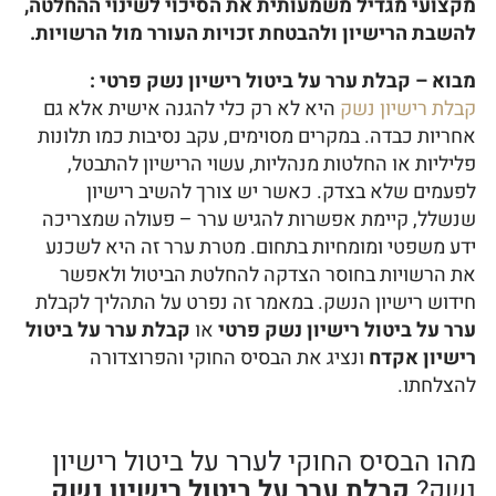
מקצועי מגדיל משמעותית את הסיכוי לשינוי ההחלטה,
להשבת הרישיון ולהבטחת זכויות העורר מול הרשויות.
מבוא – קבלת ערר על ביטול רישיון נשק פרטי :
קבלת רישיון נשק
היא לא רק כלי להגנה אישית אלא גם
אחריות כבדה. במקרים מסוימים, עקב נסיבות כמו תלונות
פליליות או החלטות מנהליות, עשוי הרישיון להתבטל,
לפעמים שלא בצדק. כאשר יש צורך להשיב רישיון
שנשלל, קיימת אפשרות להגיש ערר – פעולה שמצריכה
ידע משפטי ומומחיות בתחום. מטרת ערר זה היא לשכנע
את הרשויות בחוסר הצדקה להחלטת הביטול ולאפשר
חידוש רישיון הנשק. במאמר זה נפרט על התהליך לקבלת
ערר על ביטול רישיון נשק פרטי
או
קבלת ערר על ביטול
רישיון אקדח
ונציג את הבסיס החוקי והפרוצדורה
להצלחתו.
מהו הבסיס החוקי לערר על ביטול רישיון
נשק?
קבלת ערר על ביטול רישיון נשק