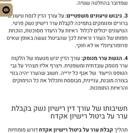
שמדובר בהחלטה שגויה.
3. גיבוש טיעונים משפטיים:
על עורך הדין לנסח טיעונים
ברורים ומנומקים בתמיכה לקבלת ערר רישיון נשק פרטי.
הטיעונים יכולים לכלול ראיות על היעדר מסוכנות, הוכחת
חפותו של העורר וראיות לכך שהביטול נעשה באופן שאינו
פרופורציונלי או לא חוקי.
4. הגשת ערר מנומק:
עורך הדין יגיש מטעמו של הלקוח
ערר מנומק עובדתית ומשפטית. ויצרף אליו תצהיר על גבי
הטופס הייעוד של אגף כל ירייה. חשוב שהערר יהיה בנוי
בצורה מובנת, עניינית, מבוססת ותכלול את כל הנימוקים
והראיות התומכות.
חשיבותו של עורך דין רישיון נשק בקבלת
ערר על ביטול רישיון אקדח
תהליך
קבלת ערר על ביטול רישיון אקדח
דורש מומחיות