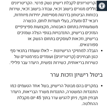
פתח סרגל נגישות
הקריטריונים לקבלת רישיון נשק פרטי. הקריטריונים
כוללים מגורים בישוב זכאי, עבודה בישוב זכאי, שירות
בכוחות הביטחון בדרגות מסויימות, יחידות מיוחדות,
רובאי 07 ומעלה, בעלי תעודות לוחם, הכשרה
משמעותית בתחום האבטחה, מקצועות ספיציפיים
המזכים ברישיון, התנדבויות בגופי הצלה שמזכים
ברישיון, וזכאות לעוסקים בתחום הנשק או
ספורטאים.
הגבלה למחזיקי הרישיונות – לאלו שעמדו בתנאי סף
כגון תבחינים (קריטריונים) ועומדים בפרמטרים של
כשירות בריאותית, כשירות נפשית, היעדר עבר פלילי.
ביטול רישיון וזכות ערר
במקרים בהם מבוטל הרישיון, בשל אחד הטעמים כמו
התנגדות המשטרה, התנגדות משרד הבריאות, היעדר
תבחין תקף, ניתן להגיש ערר בתוך 45 יום מקבלת
ההחלטה.