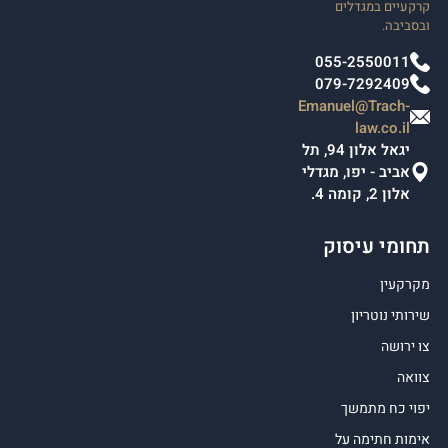
קרקעיים במגדלים
ובסביבה.
055-2550011
079-7292409
Emanuel@Trach-
law.co.il
יגאל אלון 94, תל
אביב - יפו, מגדלי
אלון 2, קומה 4.
תחומי עיסוק
מקרקעין
שירותי נוטריון
צו ירושה
צוואה
יפוי כח מתמשך
אימות חתימה על