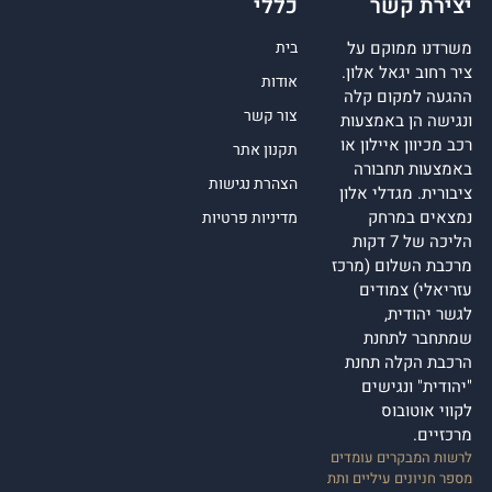
יצירת קשר
כללי
משרדנו ממוקם על
בית
ציר רחוב יגאל אלון.
אודות
ההגעה למקום קלה
צור קשר
ונגישה הן באמצעות
רכב מכיוון איילון או
תקנון אתר
באמצעות תחבורה
הצהרת נגישות
ציבורית. מגדלי אלון
נמצאים במרחק
מדיניות פרטיות
הליכה של 7 דקות
מרכבת השלום (מרכז
עזריאלי) צמודים
לגשר יהודית,
שמתחבר לתחנת
הרכבת הקלה תחנת
"יהודית" ונגישים
לקווי אוטובוס
מרכזיים.
לרשות המבקרים עומדים
מספר חניונים עיליים ותת