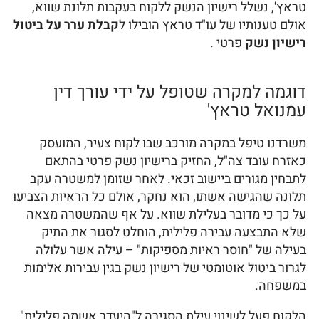
טראץ', נשלל רישיון הנשק ללקוח בעקבות תלונת שווא,
אולם טענותיו של עו"ד טראץ הובילו ל
קבלת ערר על ביטול
רישיון נשק
פרטי .
דוגמה למקרה שטופל על ידי עורך דין
עמנואל טראץ'
משרדנו טיפל במקרה מורכב שבו לקוח צעיר, המועסק
כאזרח עובד צה"ל, החזיק ברישיון נשק פרטי בהתאם
לתבחין מגורים ביישוב זכאי. לאחר שזומן למשטרה עקב
תלונה שהגישה אשתו, הוא נחקר, אולם כל הראיות הצביעו
על כך כי מדובר בעלילת שווא. על אף שהמשטרה מצאה
שלא התבצעה עבירה פלילית, הוחלט לסגור את התיק
בעילה של "חוסר ראיות מספיקות" – עילה אשר עלולה
לגרור ביטול אוטומטי של רישיון נשק בגין עבירות אלימות
במשפחה.
הלקוח פעל לשינוי עילת הסגירה ל"היעדר אשמה פלילית"