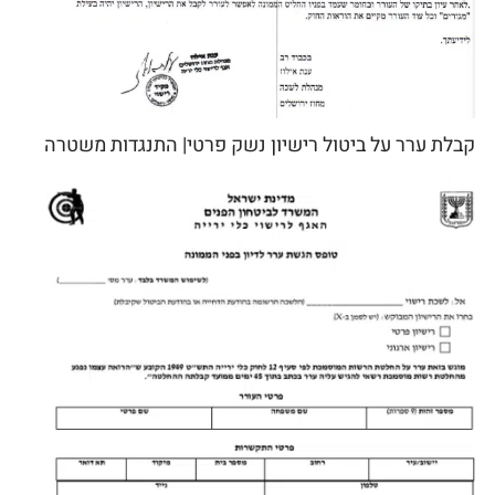
קבלת ערר על ביטול רישיון נשק פרטי| התנגדות משטרה