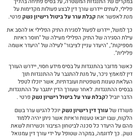
במקרים של התנגדות המשטרה, על בסיס פתיחה בהליך
פלילי, לעתים יידרש עורך דין לבצע פעולות מקדימות על
מנת לאפשר את
קבלת ערר על ביטול רישיון נשק
פרטי.
כך למשל, יידרש לפעול לסגירת התיק הפלילי או להסב את
עילת הסגירה של התיק הפלילי מעילה של "חוסר ראיות
מספיקות", "היעדר עניין לציבור" לעילה של "היעדר אשמה
פלילית".
כאשר מדובר בהתנגדות על בסיס מידע חסוי, יידרש העורך
דין למאמץ ניכר, על מנת להתגבר על ההתנגדות תוך
העלאת טענות משפטיות ועובדתיות, אשר יוכלו לטפל
בבסיס ההתנגדות. לאחר שעורך הדין יתגבר על ההתנגדות,
הדבר יוביל ל
קבלת ערר על ביטול רישיון נשק
פרטי .
משרדו של
עורך דין רישיון נשק
יוכל להגיש ערר בשם
הלקוח, שבו יובאו טענות וראיות אשר ניתן יהיה ללמוד
מהם על היעדר כל סכנה לביטחון הציבור וכשירות לשאת
נשק. כך לדוגמה, במקרה שטופל על ידי עורך דין עמנואל