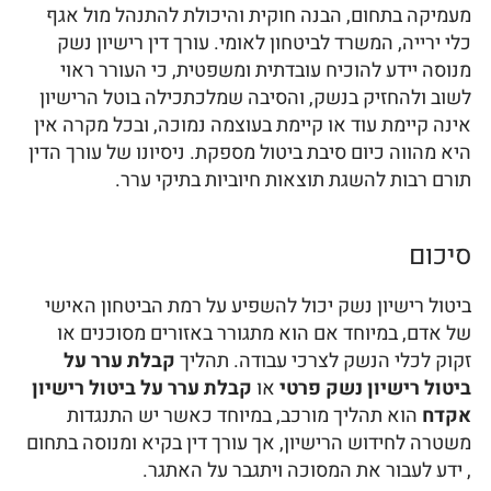
מעמיקה בתחום, הבנה חוקית והיכולת להתנהל מול אגף
כלי ירייה, המשרד לביטחון לאומי. עורך דין רישיון נשק
מנוסה יידע להוכיח עובדתית ומשפטית, כי העורר ראוי
לשוב ולהחזיק בנשק, והסיבה שמלכתכילה בוטל הרישיון
אינה קיימת עוד או קיימת בעוצמה נמוכה, ובכל מקרה אין
היא מהווה כיום סיבת ביטול מספקת. ניסיונו של עורך הדין
תורם רבות להשגת תוצאות חיוביות בתיקי ערר.
סיכום
ביטול רישיון נשק יכול להשפיע על רמת הביטחון האישי
של אדם, במיוחד אם הוא מתגורר באזורים מסוכנים או
זקוק לכלי הנשק לצרכי עבודה. תהליך
קבלת ערר על
ביטול רישיון נשק
פרטי
או
קבלת ערר על ביטול רישיון
אקדח
הוא תהליך מורכב, במיוחד כאשר יש התנגדות
משטרה לחידוש הרישיון, אך עורך דין בקיא ומנוסה בתחום
, ידע לעבור את המסוכה ויתגבר על האתגר.