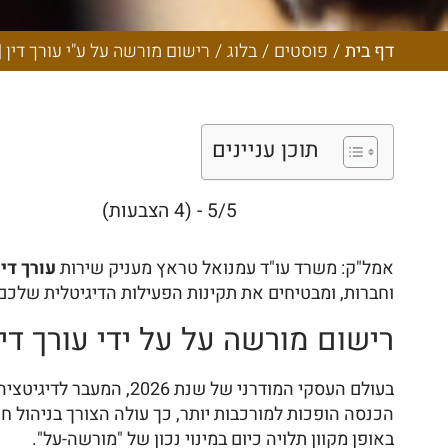
מורשה על באופ
דיגי
דף בית
/
פוסטים
/
בלוג
/
רישום מורשה על ע"י עורך דין 
תוכן עניינים
5/5 - (4 הצבעות)
אמל"ק: משרד עו"ד עמנואל טראץ מעניק שירות
עורך די
וחברות, ומבטיחים את תקינות הפעילות הדיגיטלית שלכם 
רישום מורשה על על ידי עורך די
בעולם העסקי המודרני 
הכנסה הופכות למורכבות יותר, כך עולה הצורך בניהול
באופן מקוון תלויה כיום במינוי נכון של "מורשה-על".