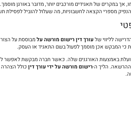
ו, אך במקרים של תאגידים מורכבים יותר, מדובר באורגן מוסמך
 להנפיק מספרי הקצאה לחשבוניות, מה שעלול להוביל לפסילת ת
טי
רישה לליווי של
עורך דין רישום מורשה על
מבוססת על הצורך
מת כי המבקש אכן מוסמך לפעול בשם התאגיד או העסק.
, התשנ"ט-1999, קובע כי חברה פועלת באמצעות האורגנים שלה. כאשר חברה מבק
 ההרשאה. הליך ה-
רישום מורשה על ידי עורך דין
כולל הצהרה מ
ה.