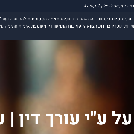
 ובנייה
סיווג ביטחוני | התאמה ביטחונית
התאמה תעסוקתית למשטרה ושב"
ירותי נוטריון
צו ירושה
צוואה
ייפוי כוח מתמשך
דין משמעתי
אימות חתימה על
 ע"י עורך דין | ע