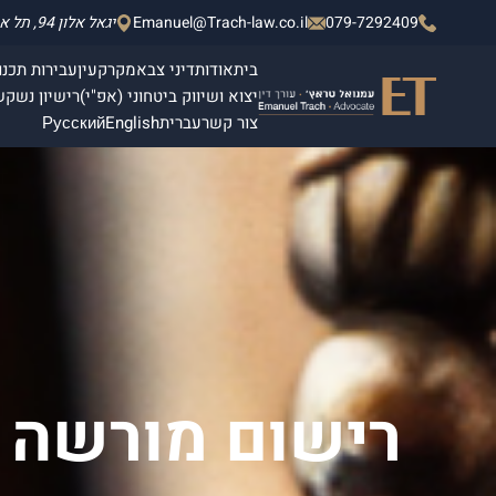
079-7292409
Emanuel@Trach-law.co.il
יגאל אלון 94, תל אביב - יפו, מגדלי אלון 2, קומה 4.
בית
אודות
דיני צבא
מקרקעין
עבירות תכנון
יצוא ושיווק ביטחוני (אפ"י)
רישיון נשק
ש
צור קשר
עברית
English
Русский
רישום מורשה על