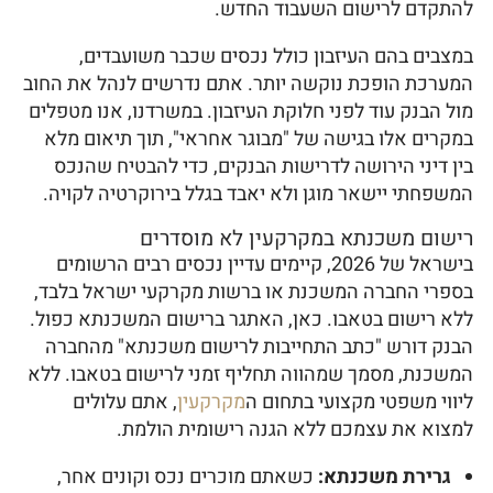
להתקדם לרישום השעבוד החדש.
במצבים בהם העיזבון כולל נכסים שכבר משועבדים,
המערכת הופכת נוקשה יותר. אתם נדרשים לנהל את החוב
מול הבנק עוד לפני חלוקת העיזבון. במשרדנו, אנו מטפלים
במקרים אלו בגישה של "מבוגר אחראי", תוך תיאום מלא
בין דיני הירושה לדרישות הבנקים, כדי להבטיח שהנכס
המשפחתי יישאר מוגן ולא יאבד בגלל בירוקרטיה לקויה.
רישום משכנתא במקרקעין לא מוסדרים
בישראל של 2026, קיימים עדיין נכסים רבים הרשומים
בספרי החברה המשכנת או ברשות מקרקעי ישראל בלבד,
ללא רישום בטאבו. כאן, האתגר ברישום המשכנתא כפול.
הבנק דורש "כתב התחייבות לרישום משכנתא" מהחברה
המשכנת, מסמך שמהווה תחליף זמני לרישום בטאבו. ללא
ליווי משפטי מקצועי בתחום ה
מקרקעין
, אתם עלולים
למצוא את עצמכם ללא הגנה רישומית הולמת.
גרירת משכנתא:
כשאתם מוכרים נכס וקונים אחר,