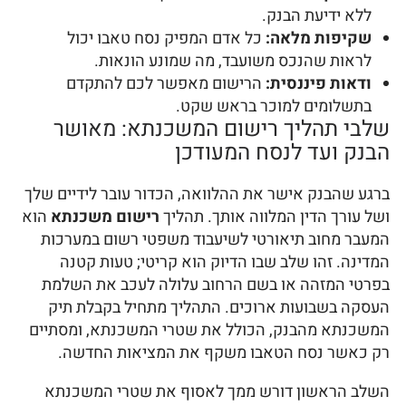
ללא ידיעת הבנק.
שקיפות מלאה:
כל אדם המפיק נסח טאבו יכול
לראות שהנכס משועבד, מה שמונע הונאות.
ודאות פיננסית:
הרישום מאפשר לכם להתקדם
בתשלומים למוכר בראש שקט.
שלבי תהליך רישום המשכנתא: מאושר
הבנק ועד לנסח המעודכן
ברגע שהבנק אישר את ההלוואה, הכדור עובר לידיים שלך
ושל עורך הדין המלווה אותך. תהליך
רישום משכנתא
הוא
המעבר מחוב תיאורטי לשיעבוד משפטי רשום במערכות
המדינה. זהו שלב שבו הדיוק הוא קריטי; טעות קטנה
בפרטי המזהה או בשם הרחוב עלולה לעכב את השלמת
העסקה בשבועות ארוכים. התהליך מתחיל בקבלת תיק
המשכנתא מהבנק, הכולל את שטרי המשכנתא, ומסתיים
רק כאשר נסח הטאבו משקף את המציאות החדשה.
השלב הראשון דורש ממך לאסוף את שטרי המשכנתא