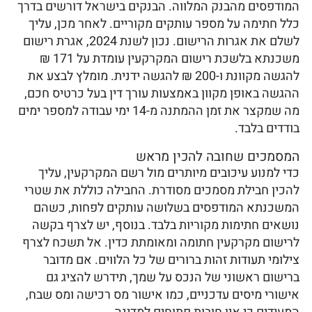
המודפסים מהבנק המלווה. הבנקים בישראל דורשים בדרך
כלל חתימה על מספר עותקים מקוריים. לאחר מכן, עליך
לשלם את אגרות הרישום. נכון לשנת 2024, אגרת רישום
משכנתא בלשכת רישום המקרקעין עומדת על 171 ₪
להגשה מקוונת ו-200 ₪ להגשה ידנית. מומלץ לבצע את
ההגשה באופן מקוון באמצעות עורך דין בעל כרטיס חכם,
מה שמקצר את זמן ההמתנה מ-14 ימי עבודה למספר ימים
בודדים בלבד.
המסמכים שחובה להכין מראש
כדי למנוע עיכובים מיותרים מול רשם המקרקעין, עליך
להכין חבילת מסמכים מסודרת. החבילה כוללת את שטרי
המשכנתא המודפסים בשלושה עותקים לפחות, כשהם
נושאים חתימות מקוריות בלבד. בנוסף, יש לצרף בקשה
לרישום מקרקעין חתומה ומאומתת כדין. אל תשכח לצרף
צילומי תעודות זהות ברורים של כל הלווים. אם מדובר
ברישום ראשוני של הנכס על שמך, תידרש להציג גם
אישורי מיסים עדכניים, כמו אישור מס רכישה ומס שבח,