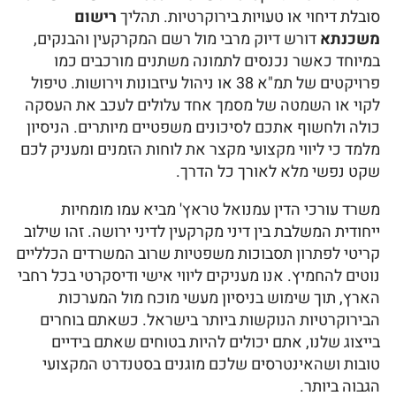
סובלת דיחוי או טעויות בירוקרטיות. תהליך
רישום
משכנתא
דורש דיוק מרבי מול רשם המקרקעין והבנקים,
במיוחד כאשר נכנסים לתמונה משתנים מורכבים כמו
פרויקטים של תמ"א 38 או ניהול עיזבונות וירושות. טיפול
לקוי או השמטה של מסמך אחד עלולים לעכב את העסקה
כולה ולחשוף אתכם לסיכונים משפטיים מיותרים. הניסיון
מלמד כי ליווי מקצועי מקצר את לוחות הזמנים ומעניק לכם
שקט נפשי מלא לאורך כל הדרך.
משרד עורכי הדין עמנואל טראץ' מביא עמו מומחיות
ייחודית המשלבת בין דיני מקרקעין לדיני ירושה. זהו שילוב
קריטי לפתרון תסבוכות משפטיות שרוב המשרדים הכלליים
נוטים להחמיץ. אנו מעניקים ליווי אישי ודיסקרטי בכל רחבי
הארץ, תוך שימוש בניסיון מעשי מוכח מול המערכות
הבירוקרטיות הנוקשות ביותר בישראל. כשאתם בוחרים
בייצוג שלנו, אתם יכולים להיות בטוחים שאתם בידיים
טובות ושהאינטרסים שלכם מוגנים בסטנדרט המקצועי
הגבוה ביותר.