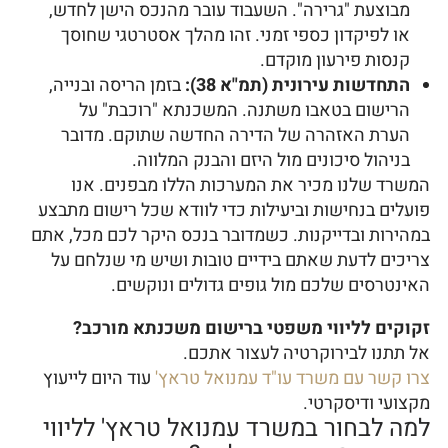
מבוצעת "גרירה". השעבוד עובר מהנכס הישן לחדש,
או לפיקדון כספי זמני. זהו מהלך אסטרטגי שחוסך
קנסות פירעון מוקדם.
התחדשות עירונית (תמ"א 38):
בזמן הריסה ובנייה,
הרישום בטאבו משתנה. המשכנתא "רוכבת" על
הערת האזהרה של הדירה החדשה שתוקם. מדובר
בניהול סיכונים מול היזם והבנק המלווה.
המשרד שלנו מכיר את המערכות הללו מבפנים. אנו
פועלים בנחישות וביעילות כדי לוודא שכל רישום מתבצע
במהירות ובדייקנות. כשמדובר בנכס היקר לכם מכל, אתם
צריכים לדעת שאתם בידיים טובות ושיש מי שנלחם על
האינטרסים שלכם מול גופים גדולים ונוקשים.
זקוקים לליווי משפטי ברישום משכנתא מורכב?
אל תתנו לבירוקרטיה לעצור אתכם.
צרו קשר עם משרד עו"ד עמנואל טראץ'
עוד היום לייעוץ
מקצועי ודיסקרטי.
למה לבחור במשרד עמנואל טראץ' לליווי