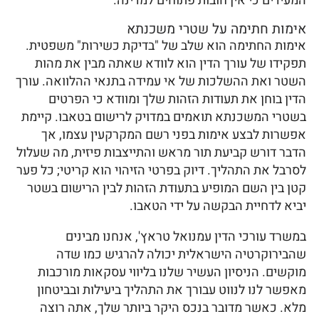
המעידים כי אין חובות פתוחים למדינה.
אימות חתימה על שטרי משכנתא
אימות החתימה הוא שלב של "בדיקת כשירות" משפטית.
תפקידו של עורך הדין הוא לוודא שאתה מבין את מהות
השטר ואת ההשלכות של אי עמידה בתנאי ההלוואה. עורך
הדין בוחן את תעודות הזהות שלך ומוודא כי הפרטים
בשטרי המשכנתא תואמים במדויק לרישום בטאבו. קיימת
אפשרות לבצע אימות בפני רשם המקרקעין עצמו, אך
הדבר דורש קביעת תור מראש והתייצבות פיזית, מה שעלול
לסרבל את התהליך. דיוק בפרטי הזיהוי הוא קריטי; כל פער
קטן בין השם המופיע בתעודת הזהות לבין הרישום בשטר
יביא לדחיית הבקשה על ידי הטאבו.
במשרד עורכי הדין עמנואל טראץ', אנחנו מבינים
שהבירוקרטיה הישראלית יכולה להרגיש כמו שדה
מוקשים. הניסיון העשיר שלנו בליווי עסקאות מורכבות
מאפשר לנו לנווט עבורך את התהליך ביעילות ובביטחון
מלא. כאשר מדובר בנכס היקר ביותר שלך, אתה רוצה