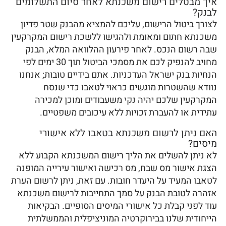
איך מבטלים רישום משכנתא לאחר סיום התשלומים
לבנק?
לצורך ביטול הרישום, עליכם להמציא מהבנק שטר פדיון
משכנתא חתום ומאומת ולהגישו ללשכת רישום המקרקעין
שבה רשום הנכס. לאחר פירעון ההלוואה המלא, הבנק
מחויב להנפיק לכם את מסמכי הביטול תוך 30 ימים לפי
הנחיות בנק ישראל העדכניות. אתם בידיים טובות; אנחנו
נוודא שהשטרות מוגשים כראוי לטאבו כדי שנסח
המקרקעין שלכם יהיה נקי משעבודים ומוכן למכירה
עתידית או להעברת זכויות ללא עיכובים משפטיים.
האם ניתן לרשום משכנתא בטאבו ללא אישורי
מיסים?
לא ניתן להשלים את הליך רישום המשכנתא הקבוע ללא
הצגת אישור מס שבח, מס רכישה ואישור עירייה המופנה
לטאבו המעיד על היעדר חובות. עם זאת, ניתן לרשום הערת
אזהרה לטובת הבנק על סמך התחייבות לרישום משכנתא
עוד לפני קבלת כל אישורי המיסים הסופיים. הבקיאות
הייחודית שלנו בבירוקרטיה המוניציפלית והממשלתית