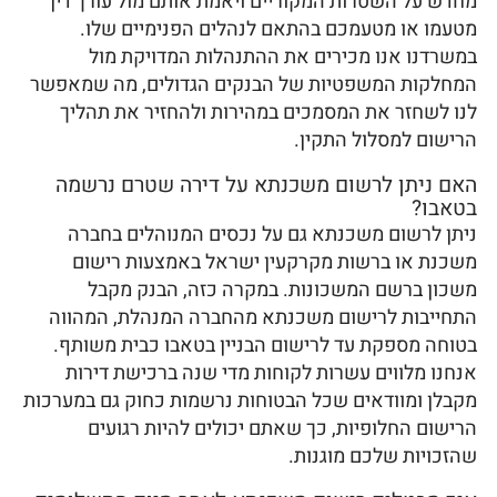
מחדש על השטרות המקוריים ויאמת אותם מול עורך דין
מטעמו או מטעמכם בהתאם לנהלים הפנימיים שלו.
במשרדנו אנו מכירים את ההתנהלות המדויקת מול
המחלקות המשפטיות של הבנקים הגדולים, מה שמאפשר
לנו לשחזר את המסמכים במהירות ולהחזיר את תהליך
הרישום למסלול התקין.
האם ניתן לרשום משכנתא על דירה שטרם נרשמה
בטאבו?
ניתן לרשום משכנתא גם על נכסים המנוהלים בחברה
משכנת או ברשות מקרקעין ישראל באמצעות רישום
משכון ברשם המשכונות. במקרה כזה, הבנק מקבל
התחייבות לרישום משכנתא מהחברה המנהלת, המהווה
בטוחה מספקת עד לרישום הבניין בטאבו כבית משותף.
אנחנו מלווים עשרות לקוחות מדי שנה ברכישת דירות
מקבלן ומוודאים שכל הבטוחות נרשמות כחוק גם במערכות
הרישום החלופיות, כך שאתם יכולים להיות רגועים
שהזכויות שלכם מוגנות.