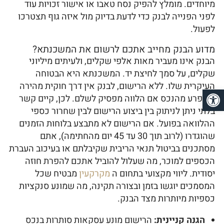
מיוחדים. מומלץ להפיק נסח טאבו או אישור זכויות עוד
לפני הפנייה לבנק כדי לדעת בדיוק מול איזה גוף תצטרכו
לפעול.
מדוע הבנק מחייב אתכם לרשום את המשכנתא?
הבנק אינו מעביר מאות אלפי שקלים, ולעיתים מיליוני
שקלים, על סמך לחיצת יד. המשכנתא היא הבטוחה
העיקרית שלו. ללא הרישום, לבנק אין דרך חוקית מהירה
פתח סרגל נגישות
להיפרע מהנכס אם הלווה מפסיק לשלם. לכן, קיים קשר
בלתי ניתן לניתוק בין ביצוע הרישום לבין שחרור כספי
ההלוואה בפועל. אם הרישום לא מתבצע בלוחות הזמנים
שהוגדרו (לרוב תוך 30 עד 45 יום מהחתימה), אתם
מסתכנים בביטול תנאי הריבית שקיבלתם או בעיכוב העברת
הכספים למוכר, מה שעלול להוביל אתכם להפרת חוזה
יסודית. ליווי מקצועי בתחום ה
מקרקעין
מבטיח שכל
המסמכים יוגשו בזמן ובצורה תקינה, מה שמונע סנקציות
כספיות מיותרות מצד הבנק.
הגנה קניינית:
הרישום מונע עסקאות סותרות בנכס