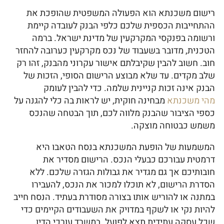
רישום משכנתא הוא הפעולה המשפטית שהופכת את
ההתחייבות הכספית שלכם כלפי הבנק לעובדה קיימת
ורשומה בפנקסי המקרקעין של מדינת ישראל. ברמה
הטכנית, מדובר בשעבוד של נכס מקרקעין כערובה להחזר
חוב. חשוב להבין שקיבלתם אישור עקרוני מהבנק, זהו רק
שלב מקדים. עד שלא מבוצע הרישום הסופי, הזכות של
הבנק אינה זכות קניינית שלמה. כדי להבין לעומק
מהי משכנתא
מבחינה חוקית, יש לראות בה כלי להגנה על
כספי הציבור שהבנק מלווה לכם, תוך הבטחה שהנכס
משמש כבטוחה מוצקה.
המשמעות של הופעת המשכנתא בנסח הטאבו היא
דרמטית עבורכם כבעלי הנכס. הרישום מסדיר את
חובותיכם אך גם מגדיר את גבולות הגזרה שלכם. ללא
הסדרת הרישום, לא תוכלו למכור את הנכס, להעבירו
במתנה או להוריש אותו בצורה מסודרת בעתיד. הנסח חייב
להיות נקי או לשקף במדויק את השעבודים הקיימים כדי
שכל עסקה עתידית תצא לפועל. במשרד עורכי הדין