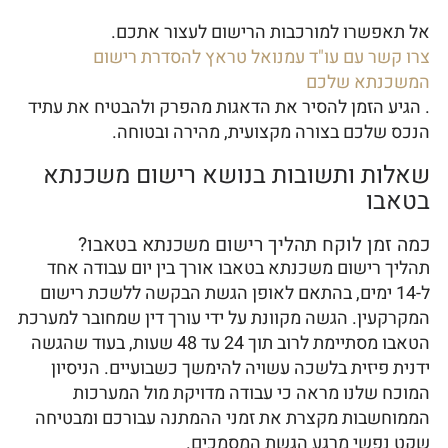
אל תאפשרו למורכבות הרישום לעצור אתכם.
צרו קשר עם עו"ד עמנואל טראץ להסדרת רישום
המשכנתא שלכם
. הגיע הזמן להסיר את הדאגות מהפרק ולהבטיח את עתיד
הנכס שלכם בצורה מקצועית, מהירה ובטוחה.
שאלות ותשובות בנושא רישום משכנתא
בטאבו
כמה זמן לוקח תהליך רישום משכנתא בטאבו?
תהליך רישום משכנתא בטאבו אורך בין יום עבודה אחד
ל-14 ימים, בהתאם לאופן הגשת הבקשה ללשכת רישום
המקרקעין. הגשה מקוונת על ידי עורך דין שמחובר למערכת
הטאבו מסתיימת לרוב תוך 24 עד 48 שעות, בעוד שהגשה
ידנית פיזית בלשכה עשויה להימשך כשבועיים. הניסיון
המוכח שלנו מראה כי עבודה מדויקת מול המערכות
הממוחשבות מקצרת את זמני ההמתנה עבורכם ומבטיחה
שקט נפשי מרגע הגשת המסמכים.