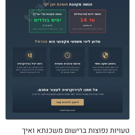
טעויות נפוצות ברישום משכנתא ואיך