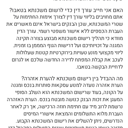
האם אני חייב עורך דין כדי לרשום משכנתא בטאבו?
אתם מחויבים בליווי עורך דין לצורך אימות החתימות על
שטרי המשכנתא, שכן הבנקים בישראל אינם מאשרים את
העברת הכספים ללא אישור משפטי רשמי. עורך הדין
מוודא כי תהליך רישום משכנתא מבוצע בצורה תקינה
המגנה על זכויותיכם ועל דרישות הגוף המממן בו זמנית.
ליווי מקצועי מונע טעויות בירוקרטיות קטנות שעלולות
לעכב את קבלת המפתח לדירה החדשה שלכם או לגרום
לדחיית הבקשה בטאבו.
מה ההבדל בין רישום משכנתא להערת אזהרה?
הערת אזהרה נועדה למנוע עסקאות סותרות בנכס ומגנה
על הקונה, בעוד שרישום המשכנתא הוא השלב הסופי
המעגן את זכות הבנק כנושה מובטח בנכס. הערת האזהרה
נרשמת לרוב מיד עם חתימת חוזה הרכישה, אך רק לאחר
העברת מלוא התשלומים והמצאת אישורי המיסים
הנדרשים, ניתן להשלים את רישום המשכנתא הקבוע.