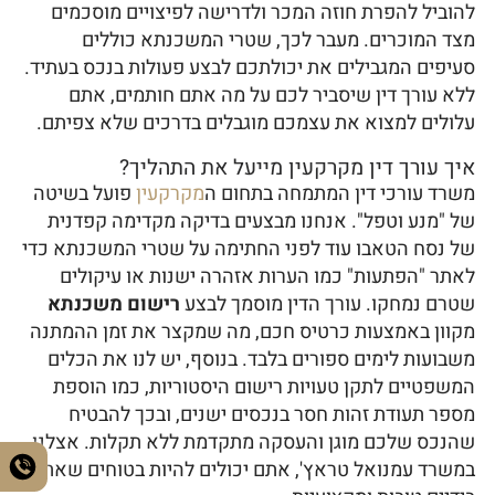
להוביל להפרת חוזה המכר ולדרישה לפיצויים מוסכמים
מצד המוכרים. מעבר לכך, שטרי המשכנתא כוללים
סעיפים המגבילים את יכולתכם לבצע פעולות בנכס בעתיד.
ללא עורך דין שיסביר לכם על מה אתם חותמים, אתם
עלולים למצוא את עצמכם מוגבלים בדרכים שלא צפיתם.
איך עורך דין מקרקעין מייעל את התהליך?
משרד עורכי דין המתמחה בתחום ה
מקרקעין
פועל בשיטה
של "מנע וטפל". אנחנו מבצעים בדיקה מקדימה קפדנית
של נסח הטאבו עוד לפני החתימה על שטרי המשכנתא כדי
לאתר "הפתעות" כמו הערות אזהרה ישנות או עיקולים
שטרם נמחקו. עורך הדין מוסמך לבצע
רישום משכנתא
מקוון באמצעות כרטיס חכם, מה שמקצר את זמן ההמתנה
משבועות לימים ספורים בלבד. בנוסף, יש לנו את הכלים
המשפטיים לתקן טעויות רישום היסטוריות, כמו הוספת
מספר תעודת זהות חסר בנכסים ישנים, ובכך להבטיח
שהנכס שלכם מוגן והעסקה מתקדמת ללא תקלות. אצלנו
במשרד עמנואל טראץ', אתם יכולים להיות בטוחים שאתם