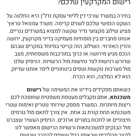
רישום המקרקעין שלכם?
בחירה במשרד עורכי דין לליווי עסקת נדל"ן היא החלטה על
השקט הנפשי שלכם לשנים קדימה. משרד עמנואל טראץ'
מציע שילוב מקצועי נדיר שקשה למצוא במשרדים גנריים.
אנחנו מחברים בין מומחיות מעמיקה בדיני מקרקעין, ירושה
והדין האזרחי. השילוב הזה קריטי במיוחד במקרים שבהם
הנכס מגיע מירושה או כרוך במורכבות משפחתית, מצב
שדורש רגישות לצד נחישות מול הרשויות. הניסיון שלנו
מול מערכות נוקשות וגופים ביטחוניים לימד אותנו שדיוק
הוא לא המלצה, הוא הכרח.
כשאתם מפקידים בידינו את המשימה של
רישום
משכנתא
, אתם מקבלים מעטפת משפטית שחוסכת לכם
ריצות מיותרות. המשרד מספק שירותי נוטריון ואימות שטרי
משכנתא תחת קורת גג אחת. אין צורך לתאם מול גורמים
חיצוניים או לחכות בתורים ארוכים. הניסיון העשיר שצברנו
מול הבנקים למשכנתאות ורשויות הרישום מאפשר לנו
לקצר תהליכים שבאופן רגיל עשויים להיגרר שבועות