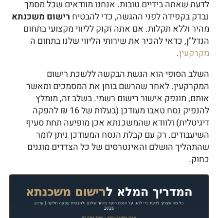
לדעת שאתה בידיים טובות. אנחנו מוודאים שכל מסמך
נבדק בקפידה לפני ההגשה, כדי להבטיח
רישום משכנתא
מהיר וללא תקלות. אם אתה זקוק לליווי מקצועי בתחום
הנדל"ן, כדאי להכיר את שירותי הליווי שלנו בתחום ה
מקרקעין
.
השלב הסופי הוא הגשת הבקשה ללשכת רישום
המקרקעין. לאחר שהרשם בוחן את המסמכים ומאשר
אותם, מונפק אישור רישום רשמי. בשלב זה, מומלץ
להנפיק נסח טאבו מעודכן (בעלות של 16 ₪ להפקה
דיגיטלית) ולוודא שהמשכנתא אכן מופיעה תחת סעיף
השיעבודים. רק עם קבלת הנסח המעודכן ניתן לומר
שהתהליך הושלם והאינטרסים של כל הצדדים מוגנים
כחוק.