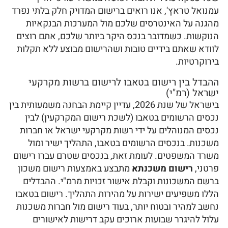
עמנואל טראץ', אנו רואים ברישום המדויק חלק בלתי נפרד
מהגנה על האינטרסים שלכם מול המערכות הבנקאיות
הנוקשות. כשמדובר בנכס היקר ביותר שלכם, אתם רוצים
לוודא שאתם בידיים טובות ושהרישום מבוצע ללא תקלות
בירוקרטיות.
ההבדל בין רישום בטאבו לרישום ברשות מקרקעי
ישראל (רמ"י)
בישראל של שנת 2026, עדיין קיימת הבחנה משמעותית בין
נכסים הרשומים בטאבו (לשכת רישום המקרקעין) לבין
נכסים המנוהלים על ידי רשות מקרקעי ישראל או חברות
משכנות. בנכסים הרשומים בטאבו, התהליך ישיר ומול
משרד המשפטים. לעומת זאת, בנכסים שטרם עברו רישום
פרטני,
רישום משכנתא
מתבצע באמצעות רישום משכון
ברשם המשכונות וקבלת אישור זכויות מרמ"י. ההבדלים
הללו משפיעים ישירות על מהירות התהליך. רישום בטאבו
נחשב למהיר ובטוח יותר, בעוד רישום מול חברות משכנות
עלול להיגרר שבועות ארוכים עקב דרישות לאישורים