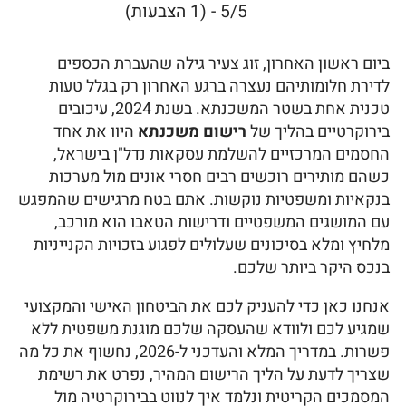
5/5 - (1 הצבעות)
ביום ראשון האחרון, זוג צעיר גילה שהעברת הכספים
לדירת חלומותיהם נעצרה ברגע האחרון רק בגלל טעות
טכנית אחת בשטר המשכנתא. בשנת 2024, עיכובים
בירוקרטיים בהליך של
רישום משכנתא
היוו את אחד
החסמים המרכזיים להשלמת עסקאות נדל"ן בישראל,
כשהם מותירים רוכשים רבים חסרי אונים מול מערכות
בנקאיות ומשפטיות נוקשות. אתם בטח מרגישים שהמפגש
עם המושגים המשפטיים ודרישות הטאבו הוא מורכב,
מלחיץ ומלא בסיכונים שעלולים לפגוע בזכויות הקנייניות
בנכס היקר ביותר שלכם.
אנחנו כאן כדי להעניק לכם את הביטחון האישי והמקצועי
שמגיע לכם ולוודא שהעסקה שלכם מוגנת משפטית ללא
פשרות. במדריך המלא והעדכני ל-2026, נחשוף את כל מה
שצריך לדעת על הליך הרישום המהיר, נפרט את רשימת
המסמכים הקריטית ונלמד איך לנווט בבירוקרטיה מול