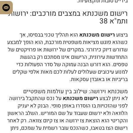
בידיים טובות ומקצועיות.
רישום משכנתא במצבים מורכבים: ירושות
ותמ"א 38
ביצוע
רישום משכנתא
הוא תהליך טכני בבסיסו, אך
כשהוא פוגש מציאות משפטית מורכבת, הוא הופך למבצע
שדורש דיוק כירורגי. במקרים של ירושות או פרויקטים של
התחדשות עירונית, הרישום אינו מסתכם רק בהגשת
טפסים. הוא דורש הבנה עמוקה של סדר הפעולות כדי
למנוע עיכובים שעלולים לעלות לכם מאות אלפי שקלים
בריביות או באובדן עסקאות.
משכנתא וירושה: שילוב בין עולמות משפטיים
לא ניתן לבצע
רישום משכנתא
על נכס שהתקבל בירושה
לפני שהזכויות בו הוסדרו באופן סופי. הבנק לא יעניק
הלוואה ולא ירשום שעבוד על שם המוריש. השלב הראשון
והקריטי הוא הוצאת צו ירושה או צו קיום צוואה. רק לאחר
רישום הצו בטאבו, כשהנכס עובר רשמית על שמכם, ניתן