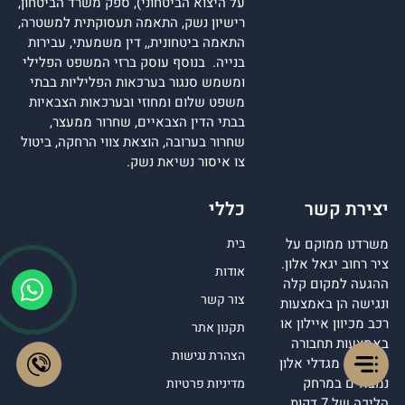
על היצוא הביטחוני), ספק משרד הביטחון,
רישיון נשק, התאמה תעסוקתית למשטרה,
התאמה ביטחונית,, דין משמעתי, עבירות
בנייה. בנוסף עוסק ברזי המשפט הפלילי
ומשמש סנגור בערכאות הפליליות בבתי
משפט שלום ומחוזי ובערכאות הצבאיות
בבתי הדין הצבאיים, שחרור ממעצר,
שחרור בערובה, הוצאת צווי הרחקה, ביטול
צו איסור נשיאת נשק.
יצירת קשר
כללי
משרדנו ממוקם על
בית
ציר רחוב יגאל אלון.
אודות
ההגעה למקום קלה
צור קשר
ונגישה הן באמצעות
רכב מכיוון איילון או
תקנון אתר
באמצעות תחבורה
הצהרת נגישות
ציבורית. מגדלי אלון
נמצאים במרחק
מדיניות פרטיות
הליכה של 7 דקות