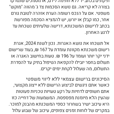
תיקונים בכתב יד ללא חתימה לידם, או מסמכים שנסרקו
בצורה לא קריאה. גם נושא הסכמות צד ג' מהווה "מוקש"
משפטי. אם על הנכס רשומה הערת אזהרה לטובת גורם
אחר, כמו קבלן או יורש, יש להמציא הסכמה מפורשת
בכתב לרישום המשכנתא, דרישה שלעיתים נשכחת עד
לרגע האחרון.
אל תשכחו את נושא האגרות. נכון לשנת 2024, אגרת
רישום משכנתא מקוונת עומדת על 167 ₪, בעוד שרישום
ידני יקר יותר ועומד על 196 ₪. טעות בחישוב האגרה או
תשלום בחסר יובילו להקפאת הטיפול בתיק עד להסדרת
התשלום, מה שעלול לקחת ימים יקרים.
הסיכונים ברישום עצמאי ללא ליווי משפטי
כאשר אתם ניגשים לביצוע הרישום ללא ייצוג מקצועי,
אתם חשופים לדחיות על רקע טעויות טכניות פעוטות
שהעין הלא מיומנת מפספסת. המשמעות של דחייה כזו
היא עיכוב ישיר בשחרור כספי המשכנתא מהבנק למוכר.
במקרים של לוחות זמנים צפופים, עיכוב של שבוע עלול