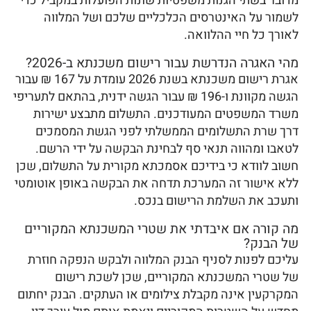
מדובר בשתי הגנות משפטיות שונות הפועלות במקביל כדי
לשמור על האינטרסים הכלכליים שלכם ושל המלווה
לאורך כל חיי ההלוואה.
מהי האגרה הנדרשת עבור רישום משכנתא ב-2026?
אגרת רישום משכנתא בשנת 2026 עומדת על 167 ₪ עבור
הגשה מקוונת ו-196 ₪ עבור הגשה ידנית, בהתאם לתעריפי
משרד המשפטים המעודכנים. התשלום מתבצע ישירות
דרך שרת התשלומים הממשלתי לפני הגשת המסמכים
לטאבו ומהווה תנאי סף לבחינת הבקשה על ידי הרשם.
חשוב לוודא כי בידיכם אסמכתא מקורית על התשלום, שכן
ללא אישור זה המערכת תדחה את הבקשה באופן אוטומטי
ותעכב את השלמת הרישום בנכס.
מה קורה אם איבדתי את שטרי המשכנתא המקוריים
של הבנק?
עליכם לפנות לסניף הבנק המלווה ולבקש הנפקה חוזרת
של שטרי המשכנתא המקוריים, שכן לשכת רישום
המקרקעין אינה מקבלת צילומים או העתקים. הבנק יחתום