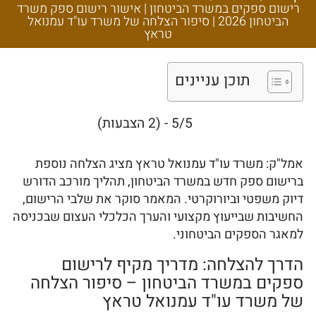
ספק משרד הביטחון
רישום ספקים במשרד הביטחון | אישור רישום ספק משרד
2026 | סיפור הצלחה
הביטחון 2026 | סיפור הצלחה של משרד עו"ד עמנואל
טראץ
של משרד עו"ד עמנואל
טראץ
תוכן עניינים
5/5 - (2 הצבעות)
אמל"ק: משרד עו"ד עמנואל טראץ מציג הצלחה נוספת
ברישום ספק חדש במשרד הביטחון, תהליך מורכב הדורש
דיוק משפטי וביורוקרטי. המאמר סוקר את שלבי הרישום,
החשיבות שבייעוץ מקצועי והערך הכלכלי העצום שבכניסה
למאגר הספקים הביטחוני.
הדרך להצלחה: מדריך מקיף לרישום
ספקים במשרד הביטחון – סיפור הצלחה
של משרד עו"ד עמנואל טראץ