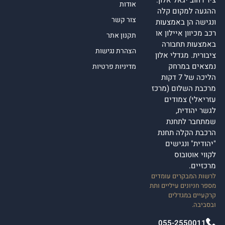
ציר רחוב יגאל אלון.
אודות
ההגעה למקום קלה
צור קשר
ונגישה הן באמצעות
רכב מכיוון איילון או
תקנון אתר
באמצעות תחבורה
הצהרת נגישות
ציבורית. מגדלי אלון
נמצאים במרחק
מדיניות פרטיות
הליכה של 7 דקות
מרכבת השלום (מרכז
עזריאלי) צמודים
לגשר יהודית,
שמתחבר לתחנת
הרכבת הקלה תחנת
"יהודית" ונגישים
לקווי אוטובוס
מרכזיים.
לרשות המבקרים עומדים
מספר חניונים עיליים ותת
קרקעיים במגדלים
ובסביבה.
055-2550011