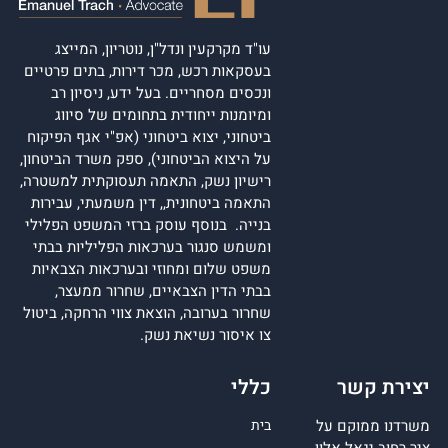
עו"ד מקרקעין ונדל"ן, נוטריון, המייצג
בעסקאות רכש, מכר דירות, בתים פרטיים
ונכסים מסחריים. בעל ידע, ניסיון רב
ומיומנות ייחודית בתחומים של סיווג
ביטחוני, יצוא ביטחוני (אפ"י אגף הפיקוח
על היצוא הביטחוני), ספק משרד הביטחון,
רישיון נשק, התאמה תעסוקתית למשטרה,
התאמה ביטחונית,, דין משמעתי, עבירות
בנייה. בנוסף עוסק ברזי המשפט הפלילי
ומשמש סנגור בערכאות הפליליות בבתי
משפט שלום ומחוזי ובערכאות הצבאיות
בבתי הדין הצבאיים, שחרור ממעצר,
שחרור בערובה, הוצאת צווי הרחקה, ביטול
צו איסור נשיאת נשק.
יצירת קשר
כללי
משרדנו ממוקם על
בית