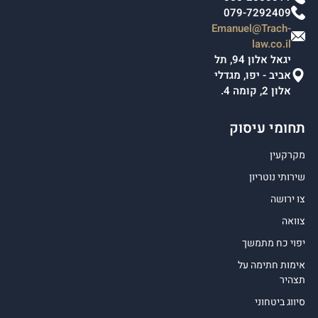
079-7292409
Emanuel@Trach-
law.co.il
יגאל אלון 94, תל
אביב - יפו, מגדלי
אלון 2, קומה 4.
תחומי עיסוק
מקרקעין
שירותי נוטריון
צו ירושה
צוואה
יפוי כח מתמשך
אימות חתימה על
תצהיר
סיווג ביטחוני