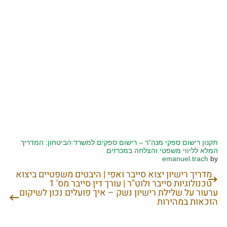
תקנון רישום ספקי מנה"ר – רישום ספקים למשרד הביטחון: המדריך
המלא לליווי משפטי והצלחה במכרזים
emanuel.trach
by
מדריך רישיון יצוא סייבר ואפי | היבטים משפטיים ביצוא
ניווט
טכנולוגיות סייבר ולוט"ר | עורך דין סייבר מס' 1
ערעור על שלילת רישיון נשק – איך פועלים נכון לשיקום
הזכאות במהירות