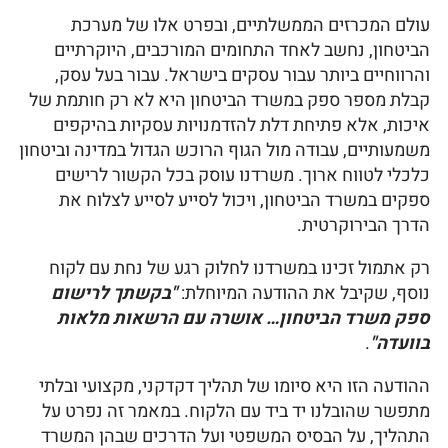
עולם המכרזים הממשלתיים, ובפרט אלו של מערכת
הביטחון, נחשב לאחד התחומים המורכבים, היוקרתיים
והרווחיים ביותר עבור עסקים בישראל. עבור בעל עסק,
קבלת מספר ספק במשרד הביטחון היא לא רק חותמת של
איכות, אלא פתיחת דלת להזדמנויות עסקיות בהיקפים
משמעותיים, עבודה מול הגוף הרוכש הגדול במדינה וביטחון
כלכלי לטווח ארוך. משרדנו עוסק בכל הקשור לרישים
ספקים במשרד הביטחון, ויכול לסייע לסייע לצלוח את
הדרך הבירוקרטית.
רק אתמול זכינו במשרדנו לחלוק רגע של נחת עם לקוח
נוסף, שקיבל את ההודעה המיוחלת:
"בקשתך לרישום
ספק משרד הביטחון… אושרה עם הרשאות מלאות
בוועדה"
.
ההודעה הזו היא סיומו של תהליך דקדקני, מקצועי ובלתי
מתפשר שהובלנו יד ביד עם הלקוח. במאמר זה נפרט על
התהליך, על הבסיס המשפטי ועל הדרכים שבהן המשרד