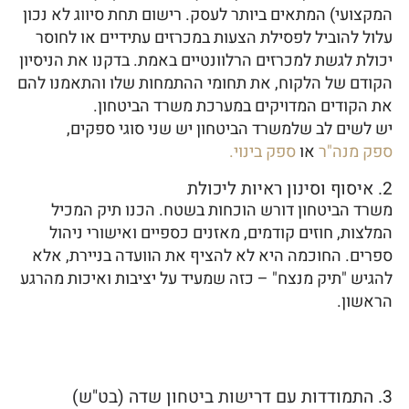
המקצועי) המתאים ביותר לעסק. רישום תחת סיווג לא נכון
עלול להוביל לפסילת הצעות במכרזים עתידיים או לחוסר
יכולת לגשת למכרזים הרלוונטיים באמת. בדקנו את הניסיון
הקודם של הלקוח, את תחומי ההתמחות שלו והתאמנו להם
את הקודים המדויקים במערכת משרד הביטחון.
יש לשים לב שלמשרד הביטחון יש שני סוגי ספקים,
ספק מנה"ר
או
ספק בינוי.
2. איסוף וסינון ראיות ליכולת
משרד הביטחון דורש הוכחות בשטח. הכנו תיק המכיל
המלצות, חוזים קודמים, מאזנים כספיים ואישורי ניהול
ספרים. החוכמה היא לא להציף את הוועדה בניירת, אלא
להגיש "תיק מנצח" – כזה שמעיד על יציבות ואיכות מהרגע
הראשון.
3. התמודדות עם דרישות ביטחון שדה (בט"ש)