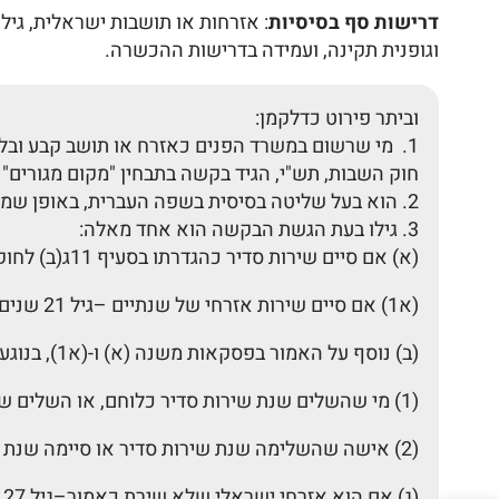
דרישות סף בסיסיות
וגופנית תקינה, ועמידה בדרישות ההכשרה.
וביתר פירוט כדלקמן:
מי שרשום במשרד הפנים כאזרח או תושב קבע ובלב
חוק השבות, תש"י, הגיד בקשה בתבחין "מקום מגורים"
הוא בעל שליטה בסיסית בשפה העברית, באופן שמאפ
גילו בעת הגשת הבקשה הוא אחד מאלה:
(א) אם סיים שירות סדיר כהגדרתו בסעיף 11ג(ב) לחוק – גיל 18 שנים ומעלה;
(א1) אם סיים שירות אזרחי של שנתיים –גיל 21 שנים ומעלה.
(ב) נוסף על האמור בפסקאות משנה (א) ו-(א1), בנוגע לעמידה בתבחינים: "מקום מגורים", "מקום עבודה או לימודים":
(1) מי שהשלים שנת שירות סדיר כלוחם, או השלים שנתיים שירות סדיר – גיל 21 שנים ומעלה.
(2) אישה שהשלימה שנת שירות סדיר או סיימה שנת שירות אזרחי – גיל 21 שנים ומעלה.;
(ג) אם הוא אזרחי ישראלי שלא שירת כאמור–גיל 27 שנים ומעלה;