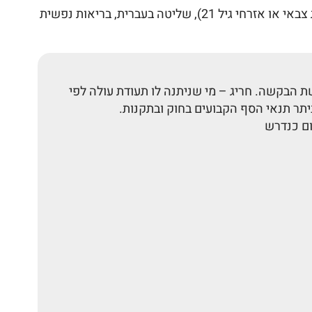
: אזרחות או תושבות ישראלית, גיל מינימלי בהתאם לשירות בצה"ל (ללא שירות גיל 27 לאחר שירות צבאי או אזרחי גיל 21), שליטה בעברית, בריאות נפשית
הבקשה. חריג – מי שניתנה לו תעודת עולה לפי
יתר תנאי הסף הקבועים בחוק ובתקנות.
ום כנדרש