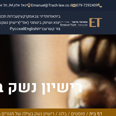
079-7292409
Emanuel@Trach-law.co.il
יגאל אלון 94, תל אביב - יפו, מגדלי אלון 2, קומה 4.
בית
אודות
דיני צבא
מקרקעין
עבירות תכנון
יצוא ושיווק ביטחוני (אפ"י)
רישיון נשק
ש
צור קשר
עברית
English
Русский
רישיון נשק ב
קבלת 
דף בית
/
פוסטים
/
בלוג
/
רישיון נשק בעילה של מגורים בי