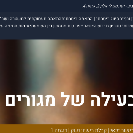
 ובנייה
סיווג ביטחוני | התאמה ביטחונית
התאמה תעסוקתית למשטרה ושב"
ירותי נוטריון
צו ירושה
צוואה
ייפוי כוח מתמשך
דין משמעתי
אימות חתימה על
עילה של מגורים ב
רישיון נשק | דוגמ
שוב זכאי | קבלת רישיון נשק | דוגמה 1