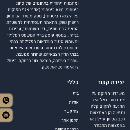
ומיומנות ייחודית בתחומים של סיווג
ביטחוני, יצוא ביטחוני (אפ"י אגף הפיקוח
על היצוא הביטחוני), ספק משרד הביטחון,
רישיון נשק, התאמה תעסוקתית למשטרה,
התאמה ביטחונית,, דין משמעתי, עבירות
בנייה. בנוסף עוסק ברזי המשפט הפלילי
ומשמש סנגור בערכאות הפליליות בבתי
משפט שלום ומחוזי ובערכאות הצבאיות
בבתי הדין הצבאיים, שחרור ממעצר,
שחרור בערובה, הוצאת צווי הרחקה, ביטול
צו איסור נשיאת נשק.
יצירת קשר
כללי
משרדנו ממוקם על
בית
ציר רחוב יגאל אלון.
אודות
ההגעה למקום קלה
צור קשר
ונגישה הן באמצעות
רכב מכיוון איילון או
תקנון אתר
באמצעות תחבורה
הצהרת נגישות