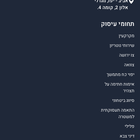
אביב - יפו, מגדלי
אלון 2, קומה 4.
תחומי עיסוק
מקרקעין
שירותי נוטריון
צו ירושה
צוואה
יפוי כח מתמשך
אימות חתימה על
תצהיר
סיווג ביטחוני
התאמה תעסוקתית
למשטרה
פלילי
דיני צבא