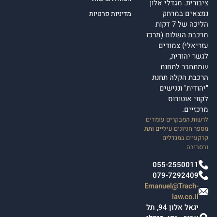
ציבורית. מגדלי אלון
נמצאים במרחק
מדיניות פרטיות
הליכה של 7 דקות
מרכבת השלום (מרכז
עזריאלי) צמודים
לגשר יהודית,
שמתחבר לתחנת
הרכבת הקלה תחנת
"יהודית" ונגישים
לקווי אוטובוס
מרכזיים.
לרשות המבקרים עומדים
מספר חניונים עיליים ותת
קרקעיים במגדלים
ובסביבה.
055-2550011
079-7292409
Emanuel@Trach-
law.co.il
יגאל אלון 94, תל