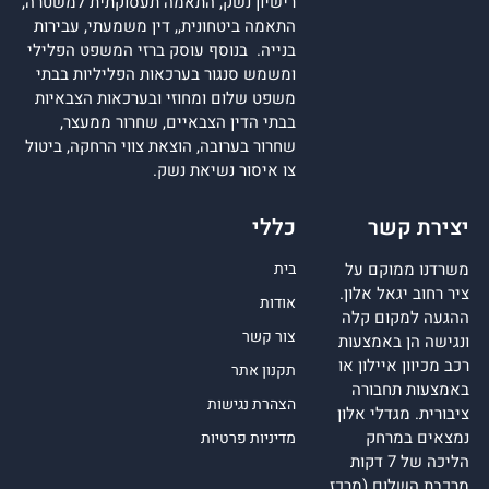
רישיון נשק, התאמה תעסוקתית למשטרה,
התאמה ביטחונית,, דין משמעתי, עבירות
בנייה. בנוסף עוסק ברזי המשפט הפלילי
ומשמש סנגור בערכאות הפליליות בבתי
משפט שלום ומחוזי ובערכאות הצבאיות
בבתי הדין הצבאיים, שחרור ממעצר,
שחרור בערובה, הוצאת צווי הרחקה, ביטול
צו איסור נשיאת נשק.
יצירת קשר
כללי
משרדנו ממוקם על
בית
ציר רחוב יגאל אלון.
אודות
ההגעה למקום קלה
צור קשר
ונגישה הן באמצעות
רכב מכיוון איילון או
תקנון אתר
באמצעות תחבורה
הצהרת נגישות
ציבורית. מגדלי אלון
נמצאים במרחק
מדיניות פרטיות
הליכה של 7 דקות
מרכבת השלום (מרכז