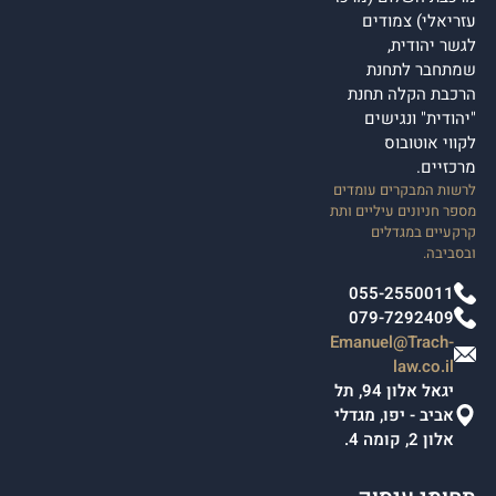
עזריאלי) צמודים
לגשר יהודית,
שמתחבר לתחנת
הרכבת הקלה תחנת
"יהודית" ונגישים
לקווי אוטובוס
מרכזיים.
לרשות המבקרים עומדים
מספר חניונים עיליים ותת
קרקעיים במגדלים
ובסביבה.
055-2550011
079-7292409
Emanuel@Trach-
law.co.il
יגאל אלון 94, תל
אביב - יפו, מגדלי
אלון 2, קומה 4.