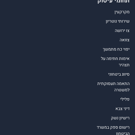
תחומי עיסוק
מקרקעין
שירותי נוטריון
צו ירושה
צוואה
יפוי כח מתמשך
אימות חתימה על
תצהיר
סיווג ביטחוני
התאמה תעסוקתית
למשטרה
פלילי
דיני צבא
רישיון נשק
רישום ספק במשרד
הביטחון