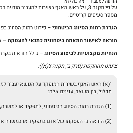
הודעה למעביד – מה כוללת?
על פי תקנה 3, על ראש האגף בשירות להעביר ה
מספר סעיפים קריטיים:
הגדרת רמות הסיווג הביטחוני
– פירוט רמות הסיווג כפי
הוראה לאישור התאמה ביטחונית כתנאי להעסקה
– אי
הנחיות מקצועיות לביצוע הסיווג
– כולל הוראות בקרה ו
ציטוט מהתקנות (פרק ב', תקנה 3(א)):
"(א) ראש האגף בשירות המופקד על הנושא יעביר לממו
תכלול, בין השאר, ענינים אלה:
(1) הגדרת רמות הסיווג הביטחוני, לתפקיד או למשרה, כפי שנקבעו בכללים;
(2) הוראה כי העסקתו של אדם בתפקיד או במשרה אשר לגביהם נקבע סיווג ביטחוני, תהיה מותנית באישור התאמתו הביטחונית לתפקיד או למשרה;