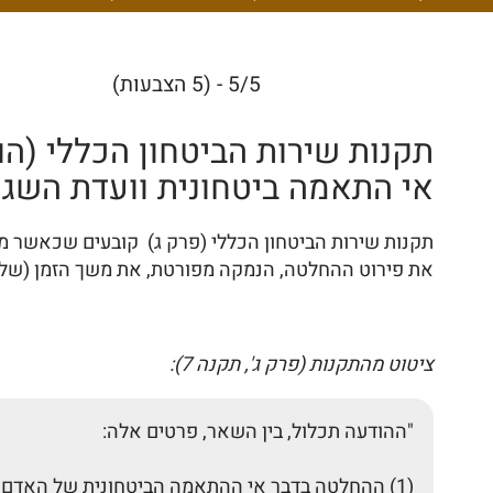
5/5 - (5 הצבעות)
תקנות שירות הביטחון הכללי (הו
אי התאמה ביטחונית וועדת השגה ע
תקנות שירות הביטחון הכללי (פרק ג) קובעים שכאשר מ
את פירוט ההחלטה, הנמקה מפורטת, את משך הזמן (שלא תעלה על 5 שנים) ולציין את זכותו להגשת השגה תוך ציון המועד והגורם שעלי
ציטוט מהתקנות (פרק ג', תקנה 7):
"ההודעה תכלול, בין השאר, פרטים אלה:
(1) ההחלטה בדבר אי ההתאמה הביטחונית של האדם, בהתייחס לתפקיד או למשרה המסווגים;