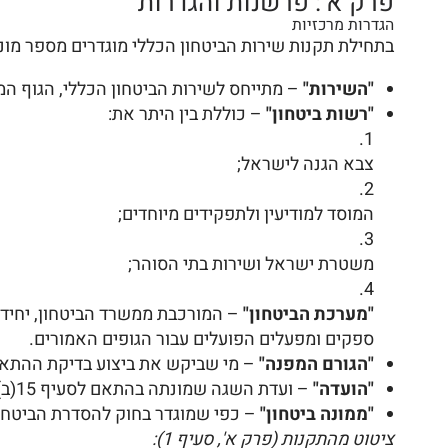
פרק א': פרשנות והגדרות
הגדרות מרכזיות
בתחילת תקנות שירות הביטחון הכללי מוגדרים מספר מונ
"השירות"
– מתייחס לשירות הביטחון הכללי, הגוף המ
"רשות ביטחון"
– כוללת בין היתר את:
צבא הגנה לישראל;
המוסד למודיעין ולתפקידים מיוחדים;
משטרת ישראל ושירות בתי הסוהר;
"מערכת הביטחון"
– המורכבת ממשרד הביטחון, יחידות 
ספקים ומפעלים הפועלים עבור הגופים האמורים.
"הגורם המפנה"
– מי שביקש את ביצוע בדיקת ההתאמה
"הועדה"
– ועדת השגה שמונתה בהתאם לסעיף 15(ב)(1) לחוק, אשר מטרתה לבחון ולהשמיע את טענותיהם של אנשים המועדים להחלטת אי התאמה ביטחונית.
"ממונה ביטחון"
– כפי שמוגדר בחוק להסדרת הביטחון בגו
ציטוט מהתקנות (פרק א', סעיף 1):