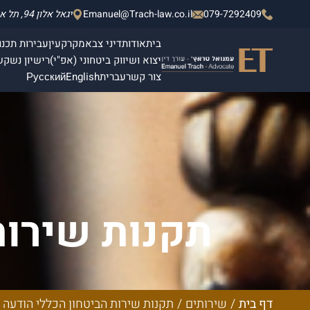
079-7292409
Emanuel@Trach-law.co.il
יגאל אלון 94, תל אביב - יפו, מגדלי אלון 2, קומה 4.
בית
אודות
דיני צבא
מקרקעין
עבירות תכנון
יצוא ושיווק ביטחוני (אפ"י)
רישיון נשק
ש
צור קשר
עברית
English
Русский
תקנות שירות
התאמה 
דף בית
/
שירותים
/
תקנות שירות הביטחון הכללי הודעה 