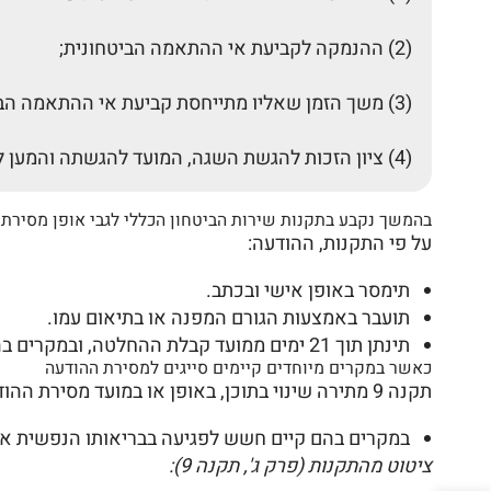
(2) ההנמקה לקביעת אי ההתאמה הביטחונית;
(3) משך הזמן שאליו מתייחסת קביעת אי ההתאמה הביטחונית, אשר לא יעלה על 5 שנים;
(4) ציון הזכות להגשת השגה, המועד להגשתה והמען להגשת ההשגה."
בהמשך נקבע בתקנות שירות הביטחון הכללי לגבי אופן מסירת 
על פי התקנות, ההודעה:
תימסר באופן אישי ובכתב.
תועבר באמצעות הגורם המפנה או בתיאום עמו.
תינתן תוך 21 ימים ממועד קבלת ההחלטה, ובמקרים בהם לא ניתן – תוך זמן סביר בהתאם לנסיבות.
כאשר במקרים מיוחדים קיימים סייגים למסירת ההודעה
תקנה 9 מתירה שינוי בתוכן, באופן או במועד מסירת ההודעה במקרים בהם קיים חשש לפגיעה בביטחון המדינה או בשלומו/בריאותו של האדם. לדוגמה:
במקרים בהם קיים חשש לפגיעה בבריאותו הנפשית או
ציטוט מהתקנות (פרק ג', תקנה 9):