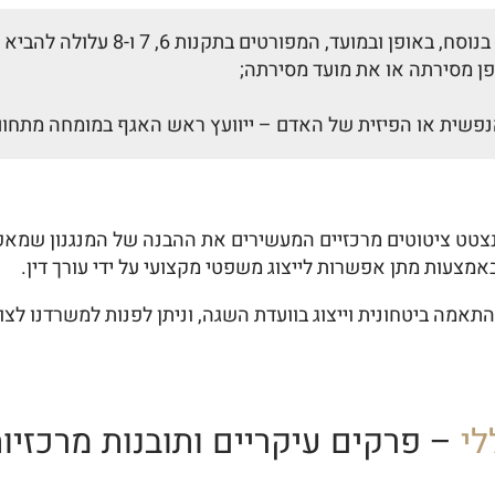
"(א) במקרים שבהם קיים חשש סביר כי
ן מסירתה או את מועד מסירתה;
נפשית או הפיזית של האדם – ייוועץ ראש האגף במומחה מתחום
, נצטט ציטוטים מרכזיים המעשירים את ההבנה של המנגנון שמ
מצעות מתן אפשרות לייצוג משפטי מקצועי על ידי עורך דין.
אמה ביטחונית וייצוג בוועדת השגה, וניתן לפנות למשרדנו לצורך
לי
– פרקים עיקריים ותובנות מרכזיו