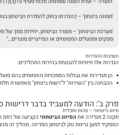
'הועדה' – ועדת השגה שמונתה מכוח סעיף 15(ב)(1) לחוק, לשם בירור השגות על החלטות בדבר אי התאמה ביטחונית;
'ממונה ביטחון' – כהגדרתו בחוק להסדרת הביטחון בגופים 
'מערכת הביטחון' – משרד הביטחון, יחידות סמך של משר
ספקים ומפעלים המפתחים או המייצרים מוצרים…"
חשיבות ההגדרות
הגדרות אלו חיוניות להבטחת בהירות התהליכים:
הן מגדירות את גבולות הסמכויות והתחומים בהם פועלי
ההבחנה בין "השירות" ל"רשות ביטחון" מאפשרת חלוקה
פרק ב': הודעה למעביד בדבר דרישות סיו
סיווג ביטחוני – מהות ותכלית
תקנה 2 מגדירה את
הסיווג הביטחוני
כקביעה של רמת הרג
התפקיד למען גרימת נזק לביטחון המדינה. תהליך זה מהו