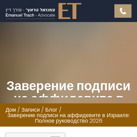
Заверение подписи
на аффидевите в
Израиле: Полное
Дом
/
Записи
/
Блог
/
Заверение подписи на аффидевите в Израиле:
руководство 2026
Полное руководство 2026