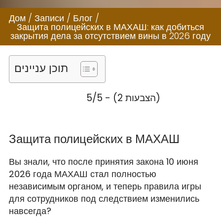
полицейских в
МАХАШ: как
Дом
/
Записи
/
Блог
/
Защита полицейских в МАХАШ: как добиться
добиться закрытия
закрытия дела за отсутствием вины в 2026 году
дела за
תוכן עניינים
отсутствием вины
в 2026 году
5/5 - (2 הצבעות)
Защита полицейских в МАХАШ
Вы знали, что после принятия закона 10 июня
2026 года МАХАШ стал полностью
независимым органом, и теперь правила игры
для сотрудников под следствием изменились
навсегда?