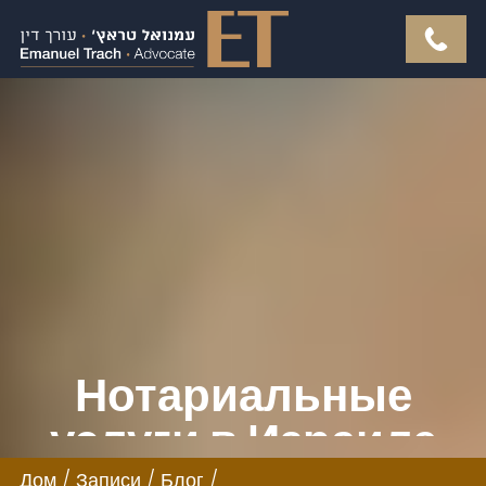
Нотариальные
услуги в Израиле
Дом
/
Записи
/
Блог
/