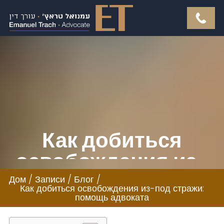
Как добиться
освобождения из-
под стражи:
Дом
/
Записи
/
Блог
/
Как добиться освобождения из-под стражи:
помощь адвоката
помощь адвоката