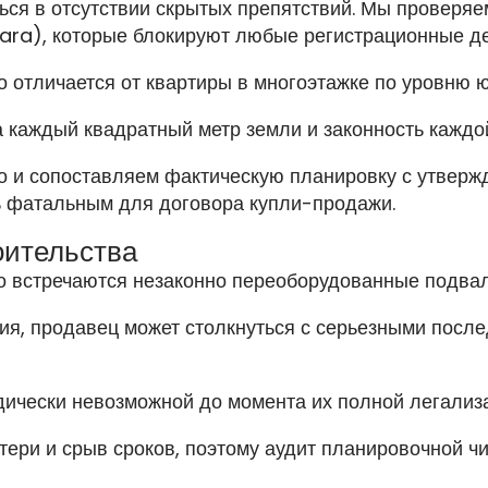
ься в отсутствии скрытых препятствий. Мы проверяем
ara), которые блокируют любые регистрационные де
о отличается от квартиры в многоэтажке по уровню 
за каждый квадратный метр земли и законность каждо
о и сопоставляем фактическую планировку с утверж
ь фатальным для договора купли-продажи.
оительства
сто встречаются незаконно переоборудованные подва
вия, продавец может столкнуться с серьезными посл
чески невозможной до момента их полной легализа
тери и срыв сроков, поэтому аудит планировочной ч