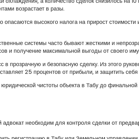
и охлаждения, а количество сделок снизилось на 10 
нтами возрастает в разы.
 опасаются высокого налога на прирост стоимости 
ственные системы часто бывают жесткими и непрозрач
сов и получение максимальной выгоды от своего иму
 в прозрачную и безопасную сделку. Из этого руково
тавляет 25 процентов от прибыли, и защитить себя
и юридической чистоты объекта в Табу до финальной
й адвокат необходим для контроля сделки от предв
рить регистрацию в Табу или Земельном управлении