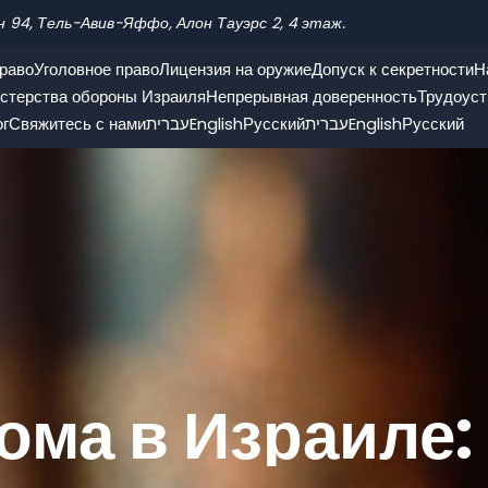
н 94, Тель-Авив-Яффо, Алон Тауэрс 2, 4 этаж.
раво
Уголовное право
Лицензия на оружие
Допуск к секретности
Н
стерства обороны Израиля
Непрерывная доверенность
Трудоуст
ог
Свяжитесь с нами
עברית
English
Русский
עברית
English
Русский
ома в Израиле: