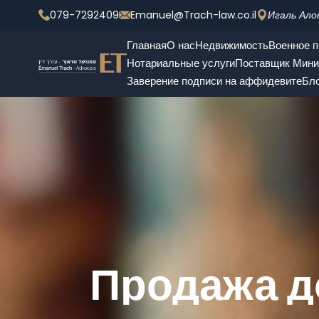
079-7292409
Emanuel@Trach-law.co.il
Игаль Ало
Главная
О нас
Недвижимость
Военное п
Нотариальные услуги
Поставщик Мини
Заверение подписи на аффидевите
Бл
Продажа д