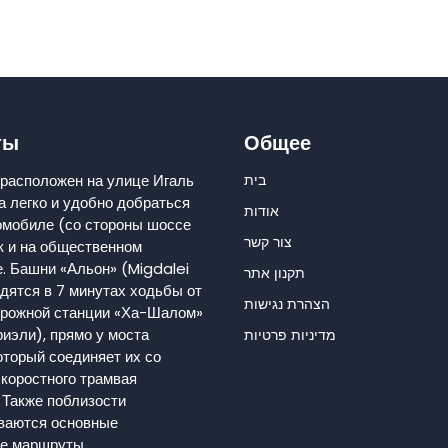
ты
Общее
בית
расположен на улице Игаль
а легко и удобно добраться
אודות
томобиле (со стороны шоссе
צור קשר
к и на общественном
е. Башни «Альон» (Migdalei
תקנון אתר
дятся в 7 минутах ходьбы от
הצהרת נגישות
рожной станции «Ха-Шалом»
иэли), прямо у моста
מדיניות פרטיות
оторый соединяет их со
скоростного трамвая
 Также поблизости
ваются основные
е маршруты.