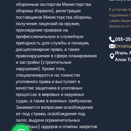
оборонным экспортом Министерства
К услугам п
обороны Израиля), регистрация
подземных п
поставщиков Министерства обороны,
самих башня
получение лицензий на оружие,
близости от 
прохождение проверок на
профессиональную и служебную
055-25
пригодность для службы в полиции,
Emanue
дисциплинарное право, а также
Игаль 
правонарушения в сфере планирования
Алон Та
и застройки (строительные
нарушения). Кроме того,
специализируется на тонкостях
уголовного права и выступает в
качестве защитника в уголовных
процессах в мировых и окружных
судах, а также в военных трибуналах.
Занимается вопросами освобождения
из-под стражи, освобождения под
залог, выдачи ограничительных
(судебных) ордеров и отмены запретов