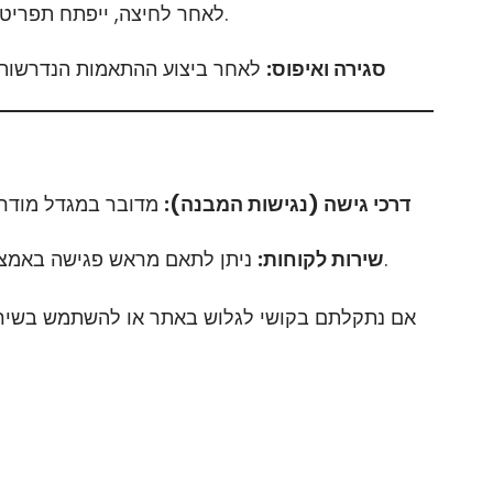
לאחר לחיצה, ייפתח תפריט המאפשר לשנות הגדרות שונות, כגון: הגדלת גופנים, שינוי ניגודיות, ביטול הנפשות, התאמה לקוראי מסך ועוד.
סגירה ואיפוס:
לאחר ביצוע ההתאמות הנדרשות, 
דרכי גישה (נגישות המבנה):
מדובר במגדל מודרנ
ניתן לתאם מראש פגישה באמצעות המייל או הטלפון, ולקבל שירות באמצעים נוספים כגון דוא»ל, טלפון או שיחת וידאו (זום/סקייפ), לפי הצורך.
שירות לקוחות:
אם נתקלתם בקושי לגלוש באתר או להשתמש בשירותי