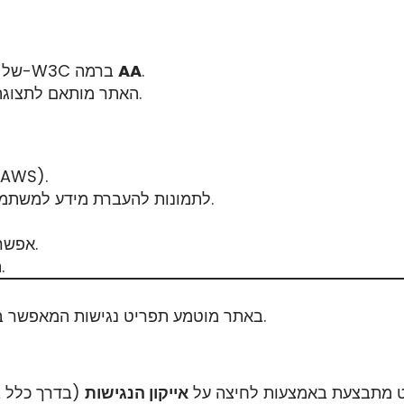
.
AA
של ארגון ה-W3C ברמה
האתר מותאם לתצוגה בדפדפנים הנפוצים ולשימוש בטלפונים סלולריים.
התאמה לעבודה עם קוראי מסך (כגון A
שימוש בטקסט חלופי (Alt Text) לתמונות להעברת מידע למשתמשי קורא מסך.
אפשרות הגדלת גודל הגופן ללא פגיעה במבנה האתר.
הבהרה כי קישורים חיצוניים נפתחים בחלון חדש.
באתר מוטמע תפריט נגישות המאפשר ביצוע התאמות באופן עצמאי בהתאם לצרכי המשתמש.
 מתבצעת באמצעות לחיצה על
אייקון הנגישות
(בדרך כלל ב