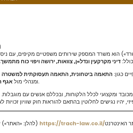
1
ד») הוא משרד המספק שירותים משפטיים מקיפים, עם ניסיון
ולל:
דיני מקרקעין ונדל»ן, צוואות, ירושה ויפוי כוח מתמש
ים כגון:
התאמה ביטחונית, התאמה תעסוקתית למשטרה
(
במשרד הביטחון.
ומנהלי מול
אגף ה
מכובד ומקצועי לכלל הלקוחות, ובכללם אנשים עם מוגבלות. א
ר האינטרנט
https://trach-law.co.il/
(להלן: «האתר») ע