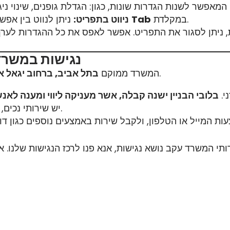
במקלדת.
Tab
ניתן לנווט בין אפשרויות התפריט באמצעות העכבר או באמצעות מקש
ניווט בתפריט:
ניתן לסגור את התפריט. אפשר לאפס את כל ההגדרות לערך
3. נגישות במש
, וניתן לקבל בו שירות באופן פרונטלי.
המשרד ממוקם
בתל אביב, ברחוב יגאל אלון 94, קו
י.
בלובי הבניין ישנה קבלה, אשר מעניקה ליווי ומענה לאנ
יש שירותי נכים, וישנו חניון המותאם לבעלי מוגבלות עם חניית נכים.
 המשרד עקב נושא נגישות, אנא פנו לרכז הנגישות שלנו. א