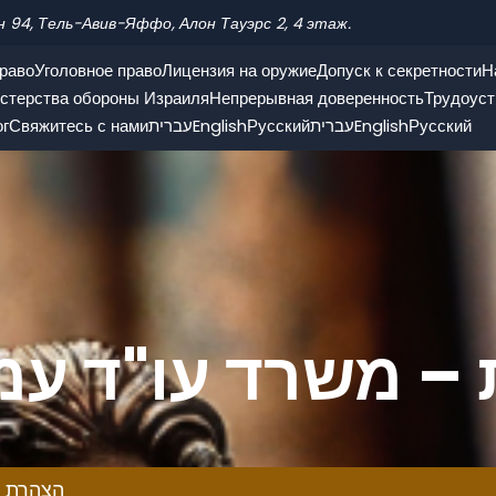
н 94, Тель-Авив-Яффо, Алон Тауэрс 2, 4 этаж.
раво
Уголовное право
Лицензия на оружие
Допуск к секретности
Н
стерства обороны Израиля
Непрерывная доверенность
Трудоуст
Русский
English
עברית
Русский
English
עברית
Свяжитесь с нами
ог
ונוטריון
♿ הצהרת 