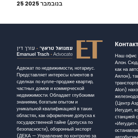
25 בנובמבר 2025
Контак
Наш офис 
Алон. Сюд
Адвокат по недвижимости, нотариус.
как на ав
Представляет интересы клиентов в
Аялон), та
сделках по купле-продаже квартир,
транспорт
частных домов и коммерческой
Alon) нахо
недвижимости. Обладает глубокими
железнодо
знаниями, богатым опытом и
(Центр Азр
уникальной квалификацией в таких
Иегудит, к
областях, как оформление допуска к
станцией 
государственной тайне (допуска по
«Иегудит».
безопасности), оборонный экспорт
останавли
(ДЕКА — Управление по контролю за
автобусны