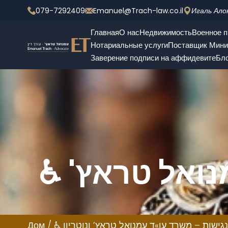
079-7292409
Emanuel@Trach-law.co.il
Игаль Ало
Главная
О нас
Недвижимость
Военное п
Нотариальные услуги
Поставщик Мини
Заверение подписи на аффидевите
Бл
♿ הצהרת נגישות – משרד עו"ד עמנואל טראץ'
נגישות – משרד עו»ד עמנואל טראץ’ ונוטריון
/
Дом