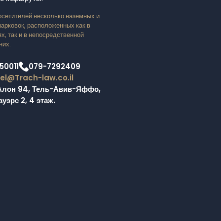
осетителей несколько наземных и
арковок, расположенных как в
х, так и в непосредственной
них.
50011
079-7292409
l@Trach-law.co.il
Алон 94, Тель-Авив-Яффо,
уэрс 2, 4 этаж.