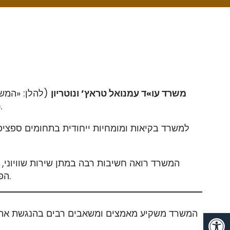
משרד עו»ד עמנואל טראץ’ ונוטריון
(להלן: «המשר
.
כ
למשרד בקיאות ומומחיות ייחודית בתחומים ספציפי
המשרד רואה חשיבות רבה במתן שירות שוויוני, 
הפיזי, יהיו נגישים לחלוטין בהתאם להוראות חוק שוויון זכויות לאנשים עם מוגבלות (התשנ»ח-1998) ותקנות הנגישות.
От
המשרד משקיע מאמצים ומשאבים רבים בהנגשת את