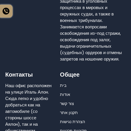
защитника в уголовных
процессах в мировых и
окружных судах, а также в
военных трибуналах.
Занимается вопросами
освобождения из-под стражи,
освобождения под залог,
выдачи ограничительных
(судебных) ордеров и отмены
запретов на ношение оружия.
Контакты
Общее
Наш офис расположен
בית
на улице Игаль Алон.
אודות
Сюда легко и удобно
צור קשר
добраться как на
автомобиле (со
תקנון אתר
стороны шоссе
הצהרת נגישות
Аялон), так и на
общественном
מדיניות פרטיות