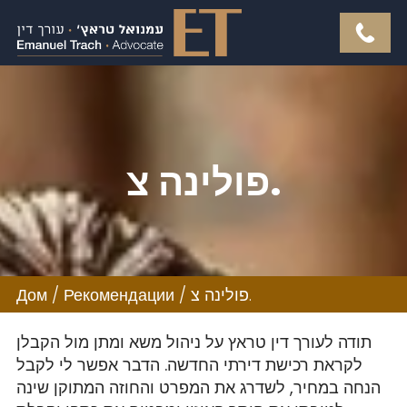
פולינה צ.
Дом
/
Рекомендации
/
פולינה צ.
תודה לעורך דין טראץ על ניהול משא ומתן מול הקבלן
לקראת רכישת דירתי החדשה. הדבר אפשר לי לקבל
הנחה במחיר, לשדרג את המפרט והחוזה המתוקן שינה