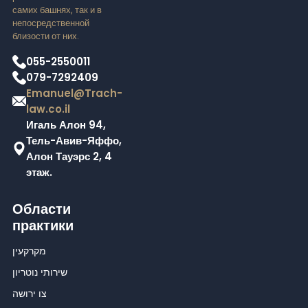
самих башнях, так и в
непосредственной
близости от них.
055-2550011
079-7292409
Emanuel@Trach-
law.co.il
Игаль Алон 94,
Тель-Авив-Яффо,
Алон Тауэрс 2, 4
этаж.
Области
практики
מקרקעין
שירותי נוטריון
צו ירושה