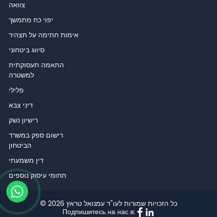
צוואה
יפוי כח מתמשך
אימות חתימה על תצהיר
סיווג ביטחוני
התאמה תעסוקתית
למשטרה
פלילי
דיני צבא
רישיון נשק
רישום ספק במשרד
הביטחון
דין משמעתי
תחומי עיסוק נוספים
© כל הזכויות שמורות לעו"ד עמנואל טראץ 2026
Подпишитесь на нас в: