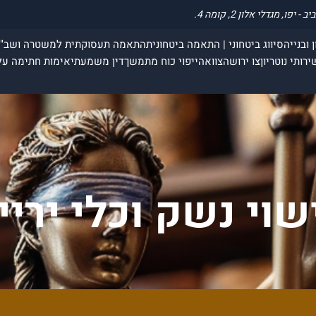
 ובנייה
סיווג ביטחוני | התאמה ביטחונית
התאמה תעסוקתית למשטרה ושב"
ירותי נוטריון
צו ירושה
צוואה
ייפוי כוח מתמשך
דין משמעתי
אימות חתימה על
שוי נשק וכלי יריי