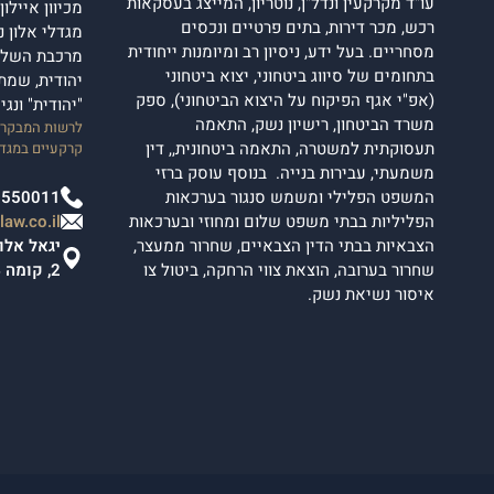
עו"ד מקרקעין ונדל"ן, נוטריון, המייצג בעסקאות
מכיוון איילו
רכש, מכר דירות, בתים פרטיים ונכסים
מסחריים. בעל ידע, ניסיון רב ומיומנות ייחודית
מרכבת השלום
בתחומים של סיווג ביטחוני, יצוא ביטחוני
יהודית, שמת
(אפ"י אגף הפיקוח על היצוא הביטחוני), ספק
"יהודית" ונג
משרד הביטחון, רישיון נשק, התאמה
לרשות המבקרים
תעסוקתית למשטרה, התאמה ביטחונית,, דין
קרקעיים במגדל
משמעתי, עבירות בנייה. בנוסף עוסק ברזי
המשפט הפלילי ומשמש סנגור בערכאות
2550011
הפליליות בבתי משפט שלום ומחוזי ובערכאות
aw.co.il
הצבאיות בבתי הדין הצבאיים, שחרור ממעצר,
שחרור בערובה, הוצאת צווי הרחקה, ביטול צו
2, קומה 4.
איסור נשיאת נשק.