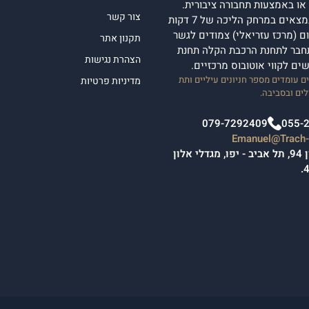
ן או באמצעות תחבורה ציבורית.
צור קשר
מגדלי אלון נמצאים במרחק הליכה של 7 דקות
 (מרכז עזריאלי) צמודים לגשר
תקנון אתר
חבר לתחנת הרכבת הקלה תחנת
הצהרת נגישות
ישים לקווי אוטובוס מרכזיים.
 עומדים מספר חניונים עיליים ותת
מדיניות פרטיות
ים ובסביבה.
079-7292409
055-
Emanuel@Trach-l
יגאל אלון 94, תל אביב - יפו, מגדלי אלון