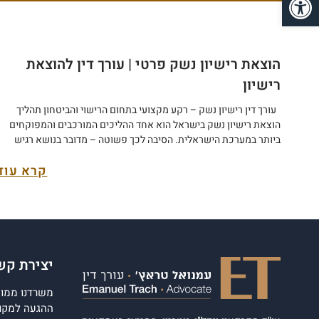
הוצאת רישיון נשק פרטי | עורך דין להוצאת
רישיון
עורך דין רישיון נשק – רקע מקצועי בתחום הרישוי והביטחון תהליך
הוצאת רישיון נשק בישראל הוא אחד ההליכים המורכבים והמפוקחים
ביותר במערכת הישראלית. הסיבה לכך פשוטה – מדובר בנושא רגיש
שנוגע לביטחון האישי והציבורי כאחד, ודורש בדיקה מעמיקה של כל
קרא עוד
מבקש רישיון. עורך הדין עמנואל טראץ' מתמחה בתחום רישוי כלי ירייה,
עם רקע מקצועי...
יצירת קש
משרדנו ממוקם
ההגעה למקום