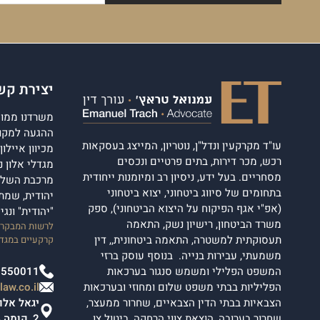
יצירת קש
משרדנו ממוקם
ההגעה למקום
עו"ד מקרקעין ונדל"ן, נוטריון, המייצג בעסקאות
מכיוון איילו
רכש, מכר דירות, בתים פרטיים ונכסים
מסחריים. בעל ידע, ניסיון רב ומיומנות ייחודית
מרכבת השלום
בתחומים של סיווג ביטחוני, יצוא ביטחוני
יהודית, שמת
(אפ"י אגף הפיקוח על היצוא הביטחוני), ספק
"יהודית" ונג
משרד הביטחון, רישיון נשק, התאמה
לרשות המבקרים
תעסוקתית למשטרה, התאמה ביטחונית,, דין
קרקעיים במגדל
משמעתי, עבירות בנייה. בנוסף עוסק ברזי
המשפט הפלילי ומשמש סנגור בערכאות
2550011
הפליליות בבתי משפט שלום ומחוזי ובערכאות
aw.co.il
הצבאיות בבתי הדין הצבאיים, שחרור ממעצר,
שחרור בערובה, הוצאת צווי הרחקה, ביטול צו
2, קומה 4.