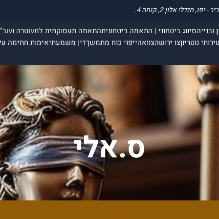
 ובנייה
סיווג ביטחוני | התאמה ביטחונית
התאמה תעסוקתית למשטרה ושב"
ירותי נוטריון
צו ירושה
צוואה
ייפוי כוח מתמשך
דין משמעתי
אימות חתימה על
ס.אלי