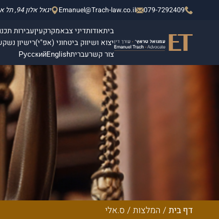
079-7292409
Emanuel@Trach-law.co.il
יגאל אלון 94, תל אביב - יפו, מגדלי אלון 2, קומה 4.
בית
אודות
דיני צבא
מקרקעין
עבירות תכנון
יצוא ושיווק ביטחוני (אפ"י)
רישיון נשק
ש
צור קשר
עברית
English
Русский
דף בית
/
המלצות
/
ס.אלי