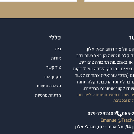
ר
כללי
 על ציר רחוב יגאל אלון.
בית
 קלה ונגישה הן באמצעות רכב
אודות
ן או באמצעות תחבורה ציבורית.
צור קשר
מגדלי אלון נמצאים במרחק הליכה של 7 דקות
 (מרכז עזריאלי) צמודים לגשר
תקנון אתר
חבר לתחנת הרכבת הקלה תחנת
הצהרת נגישות
ישים לקווי אוטובוס מרכזיים.
 עומדים מספר חניונים עיליים ותת
מדיניות פרטיות
ים ובסביבה.
079-7292409
055-
Emanuel@Trach-l
יגאל אלון 94, תל אביב - יפו, מגדלי אלון