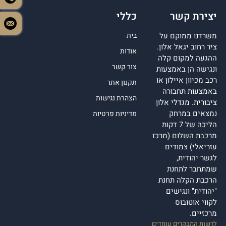
יצירת קשר
כללי
משרדנו ממוקם על
בית
ציר רחוב יגאל אלון.
אודות
ההגעה למקום קלה
צור קשר
ונגישה הן באמצעות
רכב מכיוון איילון או
תקנון אתר
באמצעות תחבורה
הצהרת נגישות
ציבורית. מגדלי אלון
נמצאים במרחק
מדיניות פרטיות
הליכה של 7 דקות
מרכבת השלום (מרכז
עזריאלי) צמודים
לגשר יהודית,
שמתחבר לתחנת
הרכבת הקלה תחנת
"יהודית" ונגישים
לקווי אוטובוס
מרכזיים.
לרשות המבקרים עומדים