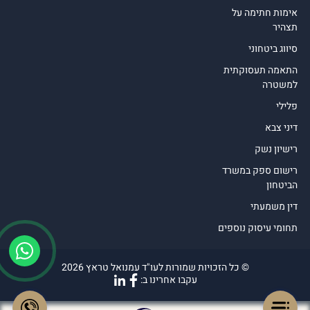
אימות חתימה על
תצהיר
סיווג ביטחוני
התאמה תעסוקתית
למשטרה
פלילי
דיני צבא
רישיון נשק
רישום ספק במשרד
הביטחון
דין משמעתי
תחומי עיסוק נוספים
© כל הזכויות שמורות לעו"ד עמנואל טראץ 2026
עקבו אחרינו ב: