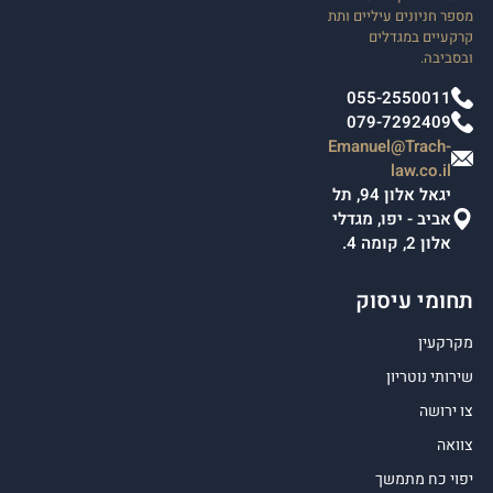
מספר חניונים עיליים ותת
קרקעיים במגדלים
ובסביבה.
055-2550011
079-7292409
Emanuel@Trach-
law.co.il
יגאל אלון 94, תל
אביב - יפו, מגדלי
אלון 2, קומה 4.
תחומי עיסוק
מקרקעין
שירותי נוטריון
צו ירושה
צוואה
יפוי כח מתמשך