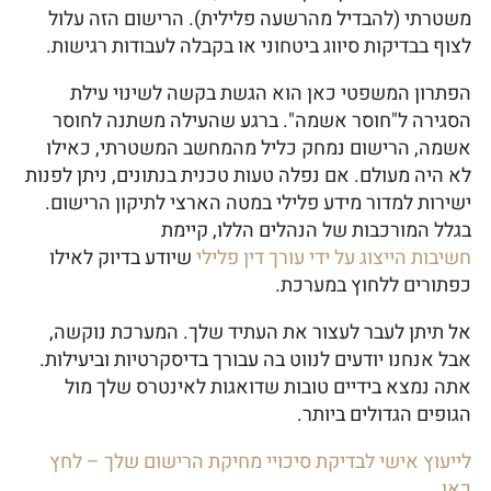
משטרתי (להבדיל מהרשעה פלילית). הרישום הזה עלול
לצוף בבדיקות סיווג ביטחוני או בקבלה לעבודות רגישות.
הפתרון המשפטי כאן הוא הגשת בקשה לשינוי עילת
הסגירה ל"חוסר אשמה". ברגע שהעילה משתנה לחוסר
אשמה, הרישום נמחק כליל מהמחשב המשטרתי, כאילו
לא היה מעולם. אם נפלה טעות טכנית בנתונים, ניתן לפנות
ישירות למדור מידע פלילי במטה הארצי לתיקון הרישום.
בגלל המורכבות של הנהלים הללו, קיימת
חשיבות הייצוג על ידי עורך דין פלילי
שיודע בדיוק לאילו
כפתורים ללחוץ במערכת.
אל תיתן לעבר לעצור את העתיד שלך. המערכת נוקשה,
אבל אנחנו יודעים לנווט בה עבורך בדיסקרטיות וביעילות.
אתה נמצא בידיים טובות שדואגות לאינטרס שלך מול
הגופים הגדולים ביותר.
לייעוץ אישי לבדיקת סיכויי מחיקת הרישום שלך – לחץ
כאן