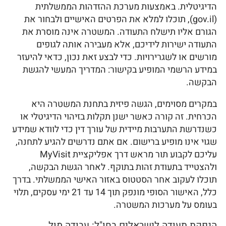
הדיגיטלית. באמצעות מערכת ההזדהות הממשלתית
(gov.il), תוכלו למלא את הפרטים האישיים ולבחור את
הגורם אליו תישלח התעודה. המשטרה אינה מוסרת את
התעודה ישירות לידיכם, אלא מעבירה אותה לגופים
מורשים או לשגרירויות. כדי לבצע זאת נכון, כדאי להיעזר
במידע הרשמי המופיע בקישור: המדריך המעשי להגשת
הבקשה.
במקרים מסוימים, הגשה פיזית בתחנת המשטרה היא
הכרחית. זה קורה כאשר ישנן תקלות בזיהוי הדיגיטלי או
כשנדרשת התערבות מיידית של עורך דין כדי לוודא שמידע
שגוי אינו מופיע ברישום. אם אתם נדרשים להגיע לתחנה,
עליכם לקבוע תור מראש דרך אפליקציית MyVisit
ולהצטייד בתעודת זהות בתוקף. לאחר הגשת הבקשה,
תוכלו לעקוב אחר הסטטוס באזור האישי הממשלתי. בדרך
כלל, האישור הסופי מונפק תוך 14 עד 21 ימי עסקים, תלוי
בעומס על מערכות המשטרה.
הנפקת תעודה לישראלים בחו"ל: עבודה מול