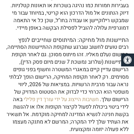
בעבירות חמורות כמו נהיגה בשכרות או תאונות קטלניות.
דיוק הנתונים אל מול הדרכון הוא קריטי, במיוחד עבור מי
שמבקש רילוקיישן או עבודה בחו"ל, שכן כל אי התאמה
דמוגרפית עלולה להוביל לפסילת הבקשה באופן מיידי.
התיישנות מול מחיקה: המיתוסים שחייבים לנפץ
רבים טועים לחשוב שברגע שתקופת ההתיישנות הסתיימה,
פתח סרגל נגישות
הרישום נעלם מאליו. זהו מיתוס מסוכן. גם לאחר תקופת
ההתיישנות (שלרוב נמשכת 7 שנים מיום פסק הדין),
הרישום עדיין קיים במאגרי המשטרה וחשוף בפני גופים
מסוימים. רק לאחר תקופת המחיקה, הרישום הופך לבלתי
נראה עבור מרבית הרשויות. במציאות של 2026, ליווי
משפטי הוא הכרחי כדי לבדוק את הסטטוס המדויק של
הרישום שלך.
חשיבות הייצוג על ידי עורך דין פלילי
באה
לידי ביטוי ביכולת לפעול לקיצור תקופות אלו או להגשת
בקשת חנינה לנשיא המדינה למחיקה מוקדמת. אל תשאיר
את העתיד שלך ליד המקרה; המרשם לא מתנקה מעצמו
ללא פעולה יזומה ומקצועית.