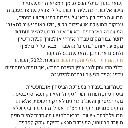
נשאר בתוך כותלי הבסיס, אך המציאות המשפטית
בישראל שונה בתכלית. רישום פלילי צבאי, שנוצר בעקבות
הרשעה בבית דין צבאי על עבירות כמו שימוש בסמים,
עריקות ממושכת או עבירות רכוש, זולג באופן ישיר למאגרי
המשטרה האזרחיים. כאשר אתה נדרש להציג
תעודת
יושר
עבור מקום עבודה אזרחי או לצורך קבלת רישיון
מקצועי, אותם "כתמים" מהעבר הצבאי עלולים לצוף
ולחסום את דרכך. מאז שנכנס לתוקפו
חוק המידע הפלילי ותקנת השבים
בשנת 2022, השתנו
כללי המשחק לגבי אופן מסירת המידע, אך גופים ביטחוניים
עדיין נהנים מגישה נרחבת למידע זה.
כשמדובר בעבודה במערכת הביטחון או בתעשיות
ביטחוניות, תעודת יושר "נקייה" היא רק תנאי סף בסיסי.
גופי הביטחון והשב"כ בוחנים לא רק הרשעות, אלא גם
תיקים סגורים, חקירות מצ"ח ואפילו מידע מודיעיני שלא
הבשיל לכתב אישום. בבואך להגיש מועמדות להיות ספק
משרד הביטחון, המערכת תבצע בדיקת עומק קפדנית.