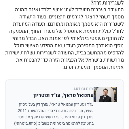
לשגרירות זרה?
התעודה בעברית מיועדת לעיון אישי בלבד ואינה מהווה
מסמך רשמי להצגה לגורמים חיצוניים, בעוד התעודה
לשגרירות היא מסמך מאומת ומתורגם. תעודה המיועדת
לחו"ל כוללת חתימת אפוסטיל של משרד החוץ, המעניקה
לה תוקף משפטי בינלאומי לפי אמנת האג. הבדל מהותי
נוסף הוא דרך המסירה; בעוד שאת המידע האישי תוכל
להדפיס מהמחשב בבית, התעודה לשגרירות נשלחת ישירות
מהרשויות בישראל אל הנציגות הזרה כדי להבטיח את
אמינות המסמך ומניעת זיופים.
ARTICLE BY
עמנואל טראץ', עו"ד ונוטריון
עו"ד ונוטריון עמנואל טראץ', עורך דין בעל ניסיון
עשיר, חבר בלשכת עורכי הדין החל משנת 2011.
עורך דין פרטי ותיק, בעברו שימש כיועץ משפטי
בחטיבה להתאמה ביטחונית בשב"כ (סיווג ביטחוני)