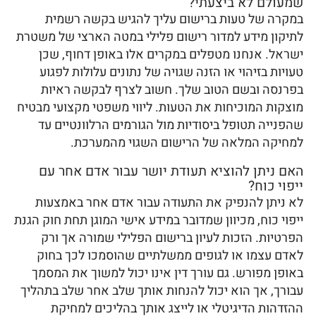
שמעולם לא ביצעתי?
במקרה של טעות ברישום עליך להגיש בקשה רשמית
לתיקון מידע למדור רישום פלילי במטה הארצי של משטרת
ישראל. אנחנו מטפלים במקרים אלו באופן דחוף, שכן
טעויות בזיהוי או הזנה שגויה של נתונים עלולות לפגוע
בפרנסה ובשם הטוב שלך. חשוב לצרף לבקשה ראיות
מוצקות המוכיחות את הטעות. ליווי משפטי מקצועי מבטיח
שהפנייה תטופל ביסודיות מול הגורמים הרלוונטיים עד
למחיקה המלאה של הרישום השגוי מהמערכת.
האם ניתן להוציא תעודת יושר עבור אדם אחר עם
ייפוי כוח?
לא ניתן להנפיק את התעודה עבור אדם אחר באמצעות
ייפוי כוח, מכיוון שמדובר במידע אישי המוגן תחת חוק הגנת
הפרטיות. הזכות לעיון ברישום הפלילי שמורה אך ורק
לאדם עצמו או לגופים ממשלתיים שהוסמכו לכך בחוק
באופן מפורש. גם עורך דין אינו יכול למשוך את המסמך
עבורך, אך הוא יכול להנחות אותך שלב אחר שלב בתהליך
ההזדהות הדיגיטלי או לייצג אותך בהליכים למחיקת