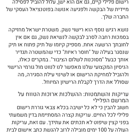
רישום פלילי קיים, גם אם הוא ישן, עלול להוביל לפסילה
מיידית של הבקשה ולפגיעה אנושה בפוטנציאל העסקי של
החברה שלך.
נושא רגיש נוסף הוא רישוי נשק. משטרת ישראל מחזיקה
בסמכות רחבה לסרב לבקשה לנשיאת נשק, גם אם אין
לחובתך הרשעה אחת. מספיק קיומו של תיק פתוח או תיק
שנסגר בעילה של "חוסר ראיות" כדי שהמשטרה תגדיר
אותך כבעל "מסוכנות לשלום הציבור". במקרים כאלו,
הניסיון המקצועי שלנו מאפשר לנו לנווט מול גורמי הרישוי
ולהוביל למחיקת הרישום או לשינוי עילת הסגירה, מה
שסולל את הדרך לקבלת הרישיון המיוחל.
עריקות והשתמטות: ההשלכות ארוכות הטווח על
המרשם הפלילי
חשוב להבין כי לא כל ישיבה בכלא צבאי גוררת רישום
פלילי לכל החיים. עריקות קצרה המסתיימת בדין משמעתי
בפני קצין שיפוט לא תכתים את עתידך. עם זאת, עריקות
העולה על 100 ימים מובילה לרוב להגשת כתב אישום לבית