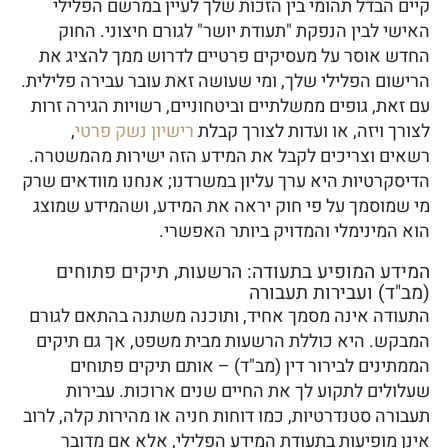
קיים הבדל תהומי בין הזכות שלך לעיין במרשם הפלילי
האישי לבין הנפקת "תעודת יושר" לגורם חיצוני. החוק
החדש אוסר על מעסיקים פרטיים לדרוש ממך להציג את
הרישום הפלילי שלך, ומי שעושה זאת עובר עבירה פלילית.
עם זאת, גופים ממשלתיים וביטחוניים, רשויות הגירה זרות
לצורך ויזה, או ועדות לצורך קבלת
רישיון נשק פרטי
,
רשאים וצריכים לקבל את המידע הזה ישירות מהמשטרה.
הדיסקרטיות היא ערך עליון במשרדנו; אנחנו מוודאים שרק
מי שמוסמך על פי חוק יראה את המידע, ושהמידע שמוצג
הוא המינימלי והמדויק ביותר האפשרי.
המידע המופיע בתעודה: הרשעות, תיקים פתוחים
(מב"ד) ועבירות תעבורה
התעודה אינה מסמך אחיד, ותוכנה משתנה בהתאם לגורם
המבקש. היא כוללת הרשעות מבית משפט, אך גם תיקים
הממתינים לבירור דין (מב"ד) – אותם תיקים פתוחים
שעלולים לתקוע לך את החיים שנים ארוכות. עבירות
תעבורה סטנדרטיות, כמו דוחות חניה או מהירות קלה, לרוב
אינן מופיעות בתעודת המידע הפלילי, אלא אם מדובר