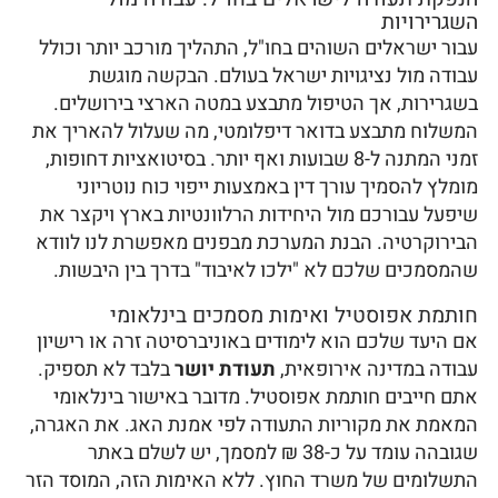
השגרירויות
עבור ישראלים השוהים בחו"ל, התהליך מורכב יותר וכולל
עבודה מול נציגויות ישראל בעולם. הבקשה מוגשת
בשגרירות, אך הטיפול מתבצע במטה הארצי בירושלים.
המשלוח מתבצע בדואר דיפלומטי, מה שעלול להאריך את
זמני המתנה ל-8 שבועות ואף יותר. בסיטואציות דחופות,
מומלץ להסמיך עורך דין באמצעות ייפוי כוח נוטריוני
שיפעל עבורכם מול היחידות הרלוונטיות בארץ ויקצר את
הבירוקרטיה. הבנת המערכת מבפנים מאפשרת לנו לוודא
שהמסמכים שלכם לא "ילכו לאיבוד" בדרך בין היבשות.
חותמת אפוסטיל ואימות מסמכים בינלאומי
אם היעד שלכם הוא לימודים באוניברסיטה זרה או רישיון
עבודה במדינה אירופאית,
תעודת יושר
בלבד לא תספיק.
אתם חייבים חותמת אפוסטיל. מדובר באישור בינלאומי
המאמת את מקוריות התעודה לפי אמנת האג. את האגרה,
שגובהה עומד על כ-38 ₪ למסמך, יש לשלם באתר
התשלומים של משרד החוץ. ללא האימות הזה, המוסד הזר