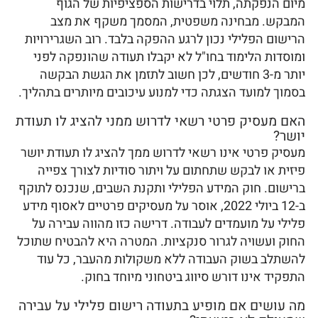
מיום הנפקתה, תלוי בדרישות הספציפיות של הגוף
המבקש. מבחינה משפטית, המסמך משקף את מצב
הרישום הפלילי נכון לרגע ההפקה בלבד. רוב השגרירויות
ומוסדות הלימוד בחו"ל לא יקבלו תעודה שהונפקה לפני
יותר מ-3 חודשים, לכן חשוב לתזמן את הגשת הבקשה
בסמוך למועד הצגתה כדי למנוע עיכובים מיותרים בתהליך.
האם מעסיק פרטי רשאי לדרוש ממני להציג לו תעודת
יושר?
מעסיק פרטי אינו רשאי לדרוש ממך להציג לו תעודת יושר
פיזית או לבקש שתחתום על ויתור סודיות לצורך צפייה
ברישום. חוק המידע הפלילי ותקנת השבים, שנכנס לתוקף
ב-12 ביולי 2022, אוסר על מעסיקים פרטיים לאסוף מידע
פלילי על מועמדים לעבודה. דרישה כזו מהווה עבירה על
החוק ועשויה לגרור סנקציות. המטרה היא להבטיח שתוכל
להשתלב בשוק העבודה ללא משקולות מהעבר, כל עוד
התפקיד אינו דורש סיווג ביטחוני מיוחד בחוק.
מה עושים אם מופיע בתעודה רישום פלילי על עבירה