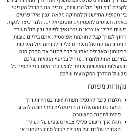
במדריך המפורט שלפניכם נחשוף את הדרך המהירה ביותר
לקבלת "דף נקי" מול הרשויות, נסביר את ההבדל הקריטי
בין תקופת התיישנות למחיקה מלאה ונבין אילו פרטים
באמת חשופים למעסיקים פוטנציאליים. נלמד כיצד לנקות
רישום פלילי או צבאי מעכב ואיך לפעול נכון מול משרד
החוץ לצורך קבלת חותמת אפוסטיל. אתם בידיים טובות;
הניסיון המוכח של משרדנו בליווי לקוחות מול מערכות
הביטחון והאכיפה יאפשר לכם לסגור את הפרק הזה
בחייכם אחת ולתמיד. נתחיל במיפוי הזכויות שלכם
ובפעולות המעשיות שניתן לבצע כבר היום כדי להסיר כל
מכשול מהדרך המקצועית שלכם.
נקודות מפתח
תלמדו כיצד להנפיק תעודת יושר במהירות דרך
המערכת הממשלתית הדיגיטלית ומתי חובה להגיע
פיזית לתחנת המשטרה.
תגלו איך רישום פלילי צבאי משפיע על העתיד
האזרחי שלכם ועל היכולת לקבל סיווג ביטחוני או