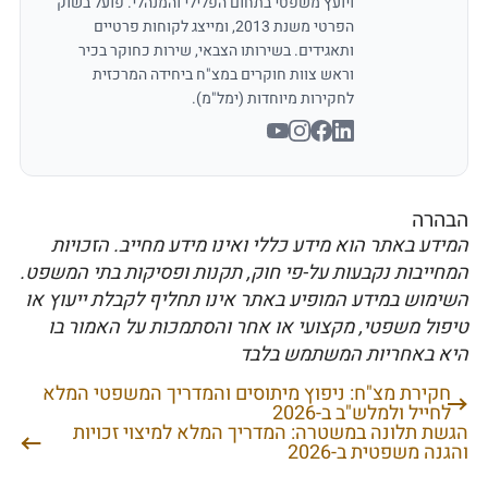
ויועץ משפטי בתחום הפלילי והמנהלי. פועל בשוק
הפרטי משנת 2013, ומייצג לקוחות פרטיים
ותאגידים. בשירותו הצבאי, שירות כחוקר בכיר
וראש צוות חוקרים במצ"ח ביחידה המרכזית
לחקירות מיוחדות (ימל"מ).
הבהרה
המידע באתר הוא מידע כללי ואינו מידע מחייב. הזכויות
המחייבות נקבעות על-פי חוק, תקנות ופסיקות בתי המשפט.
השימוש במידע המופיע באתר אינו תחליף לקבלת ייעוץ או
טיפול משפטי, מקצועי או אחר והסתמכות על האמור בו
היא באחריות המשתמש בלבד
חקירת מצ"ח: ניפוץ מיתוסים והמדריך המשפטי המלא
ניווט
לחייל ולמלש"ב ב-2026
הגשת תלונה במשטרה: המדריך המלא למיצוי זכויות
והגנה משפטית ב-2026