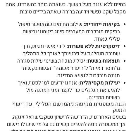
בחיים ללא עננה מעל ראשך. כשאתה בוחר במשרדנו, אתה
מקבל שקט נפשי וידיעה ברורה שאתה בידיים טובות.
בקיאות ייחודית:
שילוב תחומים שמאפשר טיפול
בתיקים מורכבים המערבים סיווג ביטחוני ורישום
פלילי כאחד.
דיסקרטיות ללא פשרות:
ליווי אישי ורגיש, תוך
שמירה מוחלטת על פרטיותך לאורך כל התהליך.
תוצאות בשטח:
יכולת מוכחת בשינוי עילות סגירה
מ"חוסר ראיות" ל"היעדר אשמה" והגשת בקשות
חנינה מורכבות לנשיא המדינה.
יעילות מקסימלית:
אנחנו יודעים למי לפנות ואיך
להניע את הגלגלים כדי לקצר זמני המתנה מול
רשויות המדינה.
הגנה משפטית מקיפה: מהמרשם הפלילי ועד רישוי
הנשק
בשנים האחרונות, הדרישה לרישיון נשק בישראל זינקה,
אך המשטרה נוטה להערים קשיים גם על מי שיש לו רישום