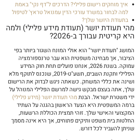
איך מוחקים רישום פלילי? הדרכים ל"דף נקי" באמת
למה לבחור במשרד עורכי הדין עמנואל טראץ' לטיפול
בתעודת היושר שלך?
מהי תעודת יושר (תעודת מידע פלילי) ולמה
היא קריטית עבורך ב-2026?
המושג "תעודת יושר" הוא אולי המונח השגור ביותר בפי
הציבור, אך מבחינה משפטית הוא עבר טרנספורמציה
עמוקה. בשנת 2026, אנחנו פועלים תחת חוק המידע
הפלילי ותקנת השבים, תשע"ט-2019, שנכנס לתוקף מלא
ושינה את כללי המשחק. כשאתה ניגש לבדוק את הרישום
שלך, אתה בעצם מבקש גישה למרשם הפלילי המנוהל על
ידי משטרת ישראל. הבנת
מהי תעודת יושר (מידע פלילי)
ברמה המשפטית היא הצעד הראשון בהגנה על העתיד
המקצועי והאישי שלך. זוהי תמצית הכוללת הרשעות,
החלטות בית משפט ותיקים פתוחים, אך היא אינה מסמך
שניתן להעביר לכל דורש.