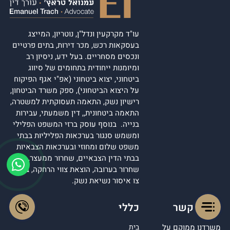
עו"ד מקרקעין ונדל"ן, נוטריון, המייצג
בעסקאות רכש, מכר דירות, בתים פרטיים
ונכסים מסחריים. בעל ידע, ניסיון רב
ומיומנות ייחודית בתחומים של סיווג
ביטחוני, יצוא ביטחוני (אפ"י אגף הפיקוח
על היצוא הביטחוני), ספק משרד הביטחון,
רישיון נשק, התאמה תעסוקתית למשטרה,
התאמה ביטחונית,, דין משמעתי, עבירות
בנייה. בנוסף עוסק ברזי המשפט הפלילי
ומשמש סנגור בערכאות הפליליות בבתי
משפט שלום ומחוזי ובערכאות הצבאיות
בבתי הדין הצבאיים, שחרור ממעצר,
שחרור בערובה, הוצאת צווי הרחקה, ביטול
צו איסור נשיאת נשק.
יצירת קשר
כללי
משרדנו ממוקם על
בית