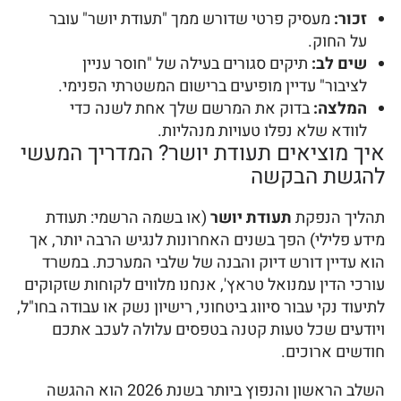
זכור:
מעסיק פרטי שדורש ממך "תעודת יושר" עובר
על החוק.
שים לב:
תיקים סגורים בעילה של "חוסר עניין
לציבור" עדיין מופיעים ברישום המשטרתי הפנימי.
המלצה:
בדוק את המרשם שלך אחת לשנה כדי
לוודא שלא נפלו טעויות מנהליות.
איך מוציאים תעודת יושר? המדריך המעשי
להגשת הבקשה
תהליך הנפקת
תעודת יושר
(או בשמה הרשמי: תעודת
מידע פלילי) הפך בשנים האחרונות לנגיש הרבה יותר, אך
הוא עדיין דורש דיוק והבנה של שלבי המערכת. במשרד
עורכי הדין עמנואל טראץ', אנחנו מלווים לקוחות שזקוקים
לתיעוד נקי עבור סיווג ביטחוני, רישיון נשק או עבודה בחו"ל,
ויודעים שכל טעות קטנה בטפסים עלולה לעכב אתכם
חודשים ארוכים.
השלב הראשון והנפוץ ביותר בשנת 2026 הוא ההגשה