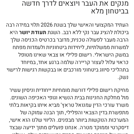
מנקים את העבר ויוצאים לדרך חדשה
בביטחון מלא
העתיד המקצועי והאישי שלך בשנת 2026 תלוי במידה רבה
ביכולת להציג עבר נקי ללא רבב. השגת
תעודת יושר
היא
הרבה מעבר לפעולה טכנית; מדובר בכרטיס הכניסה שלך
למשרות ממשלתיות, ליחידות ביטחוניות ולעמדות מפתח
במשק הישראלי. רישום פלילי או צבאי שאינו מטופל
כראוי עלול לעצור קריירה שלמה ברגע אחד, במיוחד
בתהליכי סיווג ביטחוני מורכבים או בבקשות רגישות לרישוי
נשק.
מחיקת רישום פלילי דורשת מומחיות ייחודית וניסיון עשיר
מול מחלקת החנינות בבית הנשיא וגופי האכיפה השונים.
משרד עורכי הדין עמנואל טראץ' מביא איתו בקיאות בלתי
מתפשרת בדין הצבאי והפלילי, תוך הבנה עמוקה של
המערכות הנוקשות ביותר מבפנים. הליווי שלנו הוא אישי,
דיסקרטי וממוקד מטרה. אנחנו פועלים מתוך ידיעה שבצד