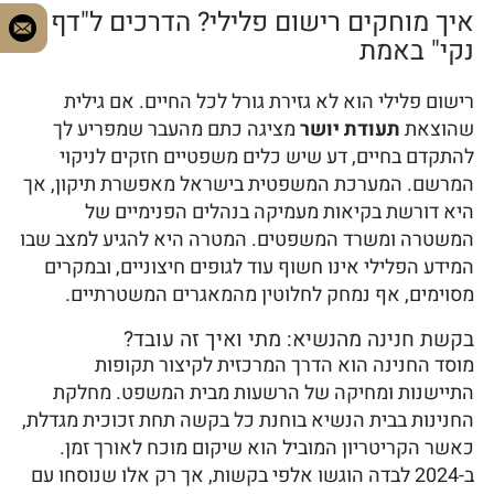
איך מוחקים רישום פלילי? הדרכים ל"דף
נקי" באמת
רישום פלילי הוא לא גזירת גורל לכל החיים. אם גילית
שהוצאת
תעודת יושר
מציגה כתם מהעבר שמפריע לך
להתקדם בחיים, דע שיש כלים משפטיים חזקים לניקוי
המרשם. המערכת המשפטית בישראל מאפשרת תיקון, אך
היא דורשת בקיאות מעמיקה בנהלים הפנימיים של
המשטרה ומשרד המשפטים. המטרה היא להגיע למצב שבו
המידע הפלילי אינו חשוף עוד לגופים חיצוניים, ובמקרים
מסוימים, אף נמחק לחלוטין מהמאגרים המשטרתיים.
בקשת חנינה מהנשיא: מתי ואיך זה עובד?
מוסד החנינה הוא הדרך המרכזית לקיצור תקופות
התיישנות ומחיקה של הרשעות מבית המשפט. מחלקת
החנינות בבית הנשיא בוחנת כל בקשה תחת זכוכית מגדלת,
כאשר הקריטריון המוביל הוא שיקום מוכח לאורך זמן.
ב-2024 לבדה הוגשו אלפי בקשות, אך רק אלו שנוסחו עם