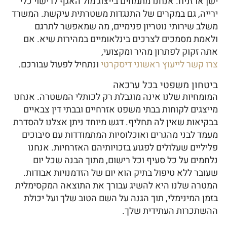
ישן או זניח. אנחנו מתמחים בייצוג מול האגף לרישוי כלי
ירייה, גם במקרים של התנגדות משטרתית עיקשת. המשרד
משלב שירותי נוטריון פנימיים, מה שמאפשר לתרגם
ולאמת מסמכים לצרכים בינלאומיים במהירות שיא. אם
אתה זקוק לפתרון מהיר ומקצועי,
צרו קשר לייעוץ ראשוני דיסקרטי
ונתחיל לפעול עבורכם.
ביטחון משפטי בכל ערכאה
המומחיות שלנו אינה מוגבלת רק לכותלי המשטרה. אנחנו
מייצגים לקוחות בבתי משפט אזרחיים ובבתי דין צבאיים
בבקיאות שאין לה תחליף. דגש מיוחד ניתן אצלנו להסדרת
מעמד לבני מהגרים ואוכלוסיות המתמודדות עם סיבוכים
פליליים שעלולים לפגוע בזכויותיהם האזרחיות. אנחנו
נלחמים על כל סעיף וכל רישום, מתוך הבנה שכל יום
שעובר ללא טיפול בתיק הוא יום של הזדמנויות אבודות.
המטרה שלנו היא להשיג עבורך את התוצאה המקסימלית
בזמן המינימלי, תוך הגנה על השם הטוב שלך ועל יכולת
ההשתכרות העתידית שלך.