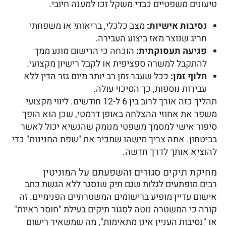
טיעונים משפטיים כבדי משקל זכו למענה חיובי.
נסיבות אישיות:
מצב כלכלי, בריאותי או משפחתי
חריג שנוצר מאז ביצוע העבירה.
פגיעה תעסוקתית:
הוכחה כי הרישום מונע ממך
להתקבל למשרה ספציפית או לקבל רישיון מקצועי.
חלוף זמן:
ככל שעבר זמן רב יותר מיום גזר הדין ללא
עבירות נוספות, כך הסיכוי עולה.
תהליך כזה אורך לרוב בין 6 ל-12 חודשים. ליווי מקצועי
משפר את אחוזי ההצלחה באופן דרמטי, שכן הוא הופך
סיפור אישי למסמך משפטי מנומק שהנשיא יכול לאשר
בביטחון. אתה צריך מישהו שמכיר את "שפת החנינות" כדי
להוציא אותך לדרך חדשה.
מחיקת תיקים סגורים והשפעתם על המוניטין
רבים מופתעים לגלות שגם תיק שנסגר ללא הגשת כתב
אישום עדיין מופיע ברישומים המשטרתיים הפנימיים. זה
קורה כי המשטרה נוטה לסגור תיקים בעילת "חוסר ראיות"
או "נסיבות העניין אינן מתאימות", מה שמשאיר רישום