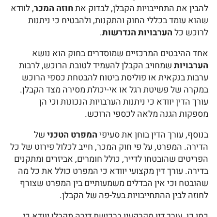
להבין את התחייבויות הקבלן, לבדוק את
חוזה המכר
, לוודא
שהוא עומד בכללי החוק והתקנות, ולהבטיח כי ניתנות
לרוכש כל
הערבויות הנדרשות
.
אחד ההיבטים המרכזיים שמוסדרים בחוק הוא נושא
הערבויות
שמחויב הקבלן להעמיד לטובת הרוכש, לרבות
ערבות בנקאית או פוליסת ביטוח להבטחת כספי הרוכש
במקרה של פשיטת רגל או אי-יכולת מסירה מצד הקבלן.
עורך הדין יוודא כי ניתנות הערבויות הנכונות וכי הן
מספקות הגנה מלאה לכספי הרוכש.
בנוסף, עורך הדין בוחן את סעיפי
המפרט הטכני
של
הדירה. המפרט, על פי חוק המכר, חייב לכלול פירוט של כל
הפריטים שהובטחו לדייר, כולל חומרים, אביזרים ומתקנים
בדירה. עורך דין מקצועי יוודא כי המפרט כולל את כל מה
שהובטח וכי אין הבדלים משמעותיים בין המפרט שצורף
לחוזה לבין ההתחייבויות בעל-פה של הקבלן.
כמו כן, עורך דין מקרקעין ברכישת דירה מקבלן יוודא כי