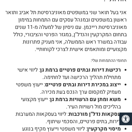
אני בעל תואר שני במשפטים מאוניברסיטת תל אביב ותואר
ראשון במשפטים ובמנהל עסקים עם התמחות במימון
מאוניברסיטת רייכמן. עם ניסיון של למעלה מ-11 שנים
בתחום המקרקעין והנדל"ן, במגזר הפרטי והציבורי, כולל
עבודה במשרד ראש הממשלה, אני מעניק פתרונות
מקצועיים ומותאמים אישית לצרכי לקוחותיי.
תחומי ההתמחות שלי:
רכישת דירות ובתים פרטיים ברמת גן
: ליווי אישי
מתחילת תהליך הרכישה ועד לחתימה.
ייצוג במכירת דירות ובתים פרטיים
: ייעוץ משפטי
מעמיק למקסום ערך הנכס בעת מכירה.
משא ומתן עם הרשויות ברמת גן
: ייעוץ מקצועי
בהליכים מול רשויות העיר.
פתח סרגל נגישות
עסקאות נדל"ן מורכבות
: ליווי בעסקאות המערבות
דירות, בתים פרטיים, והסכמי שיתוף.
מיסוי מקרקעין
: ליווי משפטי וייעוץ מקיף בנוגע