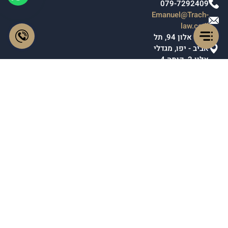
079-7292409
Emanuel@Trach-
law.co.il
יגאל אלון 94, תל
אביב - יפו, מגדלי
אלון 2, קומה 4.
תחומי עיסוק
מקרקעין
שירותי נוטריון
צו ירושה
צוואה
יפוי כח מתמשך
אימות חתימה על
תצהיר
סיווג ביטחוני
התאמה תעסוקתית