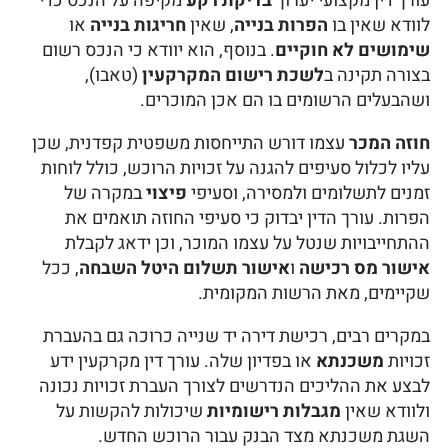
עורך דין מקצועי יערוך
בדיקת רקע
מקיפה על הנכס כדי
לוודא שאין בו
הפרות בנייה
, שאין
חריגות בנייה
או
שימושים לא חוקיים
. בנוסף, הוא יוודא כי הנכס רשום
בצורה תקינה ב
לשכת רישום המקרקעין
(טאבו),
ושהבעלים הרשומים בו הם אכן המוכרים.
חוזה המכר
עצמו דורש התייחסות משפטית קפדנית, שכן
עליו לכלול סעיפים להגנה על זכויות הרוכש, כולל לוחות
זמנים לתשלומים ולמסירה, וסעיפי
פיצוי
במקרה של
הפרות. עורך הדין יבדוק כי סעיפי החוזה תואמים את
ההתחייבויות שנטל על עצמו המוכר, וכן ידאג לקבלת
אישור מס רכישה
ו
אישור תשלום היטל השבחה
, ככל
שקיימים, מאת הרשות המקומית.
במקרים רבים, רכישת דירה יד שנייה כרוכה גם בהעברת
זכויות
משכנתא
או בפדיון שלה. עורך דין מקרקעין ידע
לבצע את ההליכים הנדרשים לצורך העברת זכויות נכונה
ולוודא שאין
מגבלות רישומיות
שיכולות להקשות על
השגת משכנתא מצד הבנק עבור הרוכש החדש.