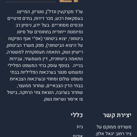
עו"ד מקרקעין ונדל"ן, נוטריון, המייצג
בעסקאות רכש, מכר דירות, בתים פרטיים
ונכסים מסחריים. בעל ידע, ניסיון רב
ומיומנות ייחודית בתחומים של סיווג
ביטחוני, יצוא ביטחוני (אפ"י אגף הפיקוח
על היצוא הביטחוני), ספק משרד הביטחון,
רישיון נשק, התאמה תעסוקתית למשטרה,
התאמה ביטחונית,, דין משמעתי, עבירות
בנייה. בנוסף עוסק ברזי המשפט הפלילי
ומשמש סנגור בערכאות הפליליות בבתי
משפט שלום ומחוזי ובערכאות הצבאיות
בבתי הדין הצבאיים, שחרור ממעצר,
שחרור בערובה, הוצאת צווי הרחקה, ביטול
צו איסור נשיאת נשק.
יצירת קשר
כללי
משרדנו ממוקם על
בית
ציר רחוב יגאל אלון.
אודות