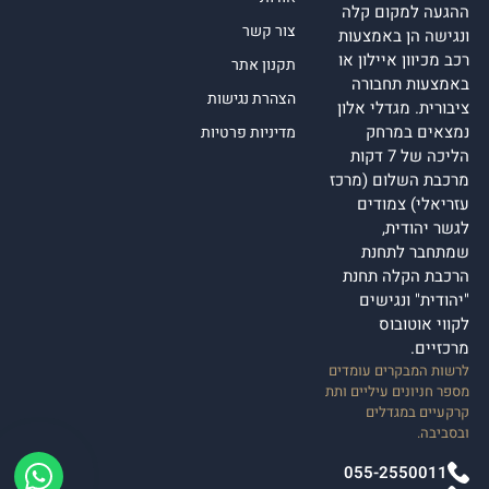
ההגעה למקום קלה
צור קשר
ונגישה הן באמצעות
רכב מכיוון איילון או
תקנון אתר
באמצעות תחבורה
הצהרת נגישות
ציבורית. מגדלי אלון
נמצאים במרחק
מדיניות פרטיות
הליכה של 7 דקות
מרכבת השלום (מרכז
עזריאלי) צמודים
לגשר יהודית,
שמתחבר לתחנת
הרכבת הקלה תחנת
"יהודית" ונגישים
לקווי אוטובוס
מרכזיים.
לרשות המבקרים עומדים
מספר חניונים עיליים ותת
קרקעיים במגדלים
ובסביבה.
055-2550011