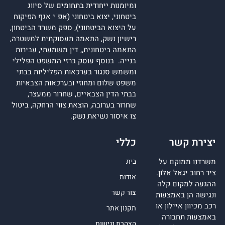
ומיומנות ייחודית בתחומים של סיווג
ביטחוני, יצוא ביטחוני (אפ"י אגף הפיקוח
על היצוא הביטחוני), ספק משרד הביטחון,
רישיון נשק, התאמה תעסוקתית למשטרה,
התאמה ביטחונית,, דין משמעתי, עבירות
בנייה. בנוסף עוסק ברזי המשפט הפלילי
ומשמש סנגור בערכאות הפליליות בבתי
משפט שלום ומחוזי ובערכאות הצבאיות
בבתי הדין הצבאיים, שחרור ממעצר,
שחרור בערובה, הוצאת צווי הרחקה, ביטול
צו איסור נשיאת נשק.
יצירת קשר
כללי
משרדנו ממוקם על
בית
ציר רחוב יגאל אלון.
אודות
ההגעה למקום קלה
צור קשר
ונגישה הן באמצעות
רכב מכיוון איילון או
תקנון אתר
באמצעות תחבורה
הצהרת נגישות