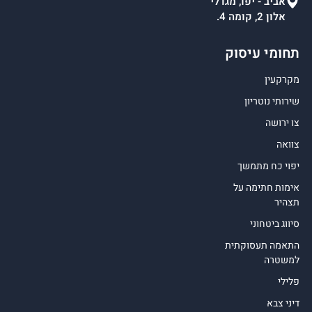
אביב - יפו, מגדלי
אלון 2, קומה 4.
תחומי עיסוק
מקרקעין
שירותי נוטריון
צו ירושה
צוואה
יפוי כח מתמשך
אימות חתימה על
תצהיר
סיווג ביטחוני
התאמה תעסוקתית
למשטרה
פלילי
דיני צבא