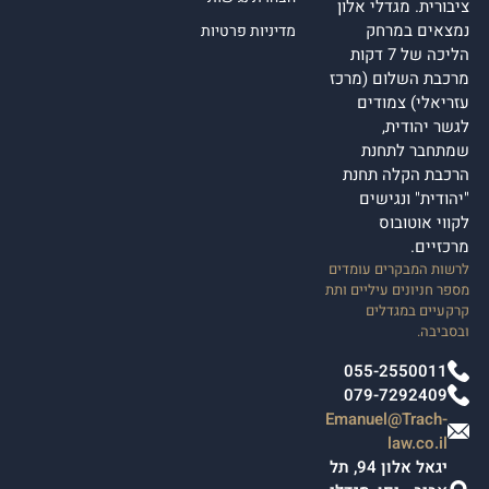
ציבורית. מגדלי אלון
נמצאים במרחק
מדיניות פרטיות
הליכה של 7 דקות
מרכבת השלום (מרכז
עזריאלי) צמודים
לגשר יהודית,
שמתחבר לתחנת
הרכבת הקלה תחנת
"יהודית" ונגישים
לקווי אוטובוס
מרכזיים.
לרשות המבקרים עומדים
מספר חניונים עיליים ותת
קרקעיים במגדלים
ובסביבה.
055-2550011
079-7292409
Emanuel@Trach-
law.co.il
יגאל אלון 94, תל