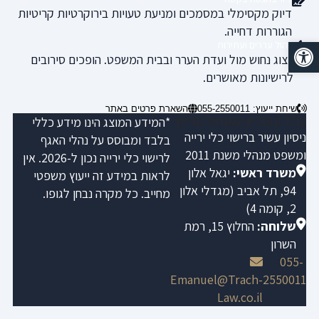
דיוק מקסימלי במסמכים ומניעת טעויות בירוקרטיות קריטיות
הגוררות דחייה.
פתח סרגל נגישות
ניהול עררים ועתירות
ייצוג נחוש מול ועדת הערר ובבית המשפט. הופכים סירובים
לרישיונות מאושרים.
שיחת ייעוץ: 055-2550011
השארת פרטים באתר
עו"ד ונוטריון עמנואל טראץ
*המידע המוצג הינו מידע כללי
ניסיון עשיר ברישוי כלי ירייה
בלבד ומבוסס על נהלי האגף
ומשפט מנהלי משנת 2011
לרישוי כלי ירייה נכון ל-2026. אין
משרד ראשי:
יגאל אלון
לראות במידע זה ייעוץ משפטי
94, תל אביב (מגדלי אלון
מחייב. כל מקרה נבחן לגופו.
2, קומה 4)
שלוחה:
החלוץ 15, רמת
השרון
055-
Emanuel@Trach-
2550011
Law.co.il