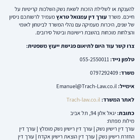
להענקת או לשלילת הזכות לשאת נשק השלכות קריטיות על
חייכם. משרד
עורך דין עמנואל טראץ
מעמיד לרשותכם ניסיון
של שנים, היכרות מעמיקה עם נהלי המשרד לביטחון לאומי
והצלחות מוכחות בהשבת רישיונות וביטול סירובים.
צרו קשר עוד היום לתיאום פגישת ייעוץ משפטית:
טלפון נייד:
055-2550011
משרד:
0797292409
אימייל:
Emanuel@Trach-Law.co.il
לאתר המשרד:
Trach-law.co.il
כתובת:
יגאל אלון 94, תל אביב
מילות מפתח:
עורך דין רישיון נשק | עורך דין רישיון נשק מומלץ | עורך דין
החזרת רישיון נשק | עורך דין הוצאת רישיון אקדח | עורך דין