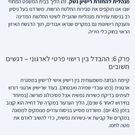
מנהלית להחזרת רישיון נשק
. זהו הליך בבית המשפט המחוזי
שבו אנו תוקפים את סבירות החלטת הרשות. משרדנו בעל ניסיון
רב בניסוח עתירות מנהליות שהובילו לשינוי החלטות המדינה
והענקת רישיונות גם במקרים שנראו אבודים, תוך הדגשת האיזון
הראוי בחוק כלי היריה.
פרק 6: ההבדל בין רישוי פרטי לארגוני – דגשים
חשובים
קיימת הבחנה משמעותית בין רישיון אישי לרישיון במסגרת
ארגונית (כמו עובדי שמירה ואבטחה). בעוד שרישיון ארגוני דורש
לעיתים בדיקת כשירות נפשית אצל פסיכולוג מורשה (במיוחד
בחידוש לאחר 6 שנים), הליך הערעור במקרה של דחייה הוא קצוב
בזמן (45 יום). משרדנו מסייע בניסוח עררים מנומקים לממונה
במקרים של קביעת אי-כשירות נפשית, כדי להשיב לאדם את
מטה לחמו.