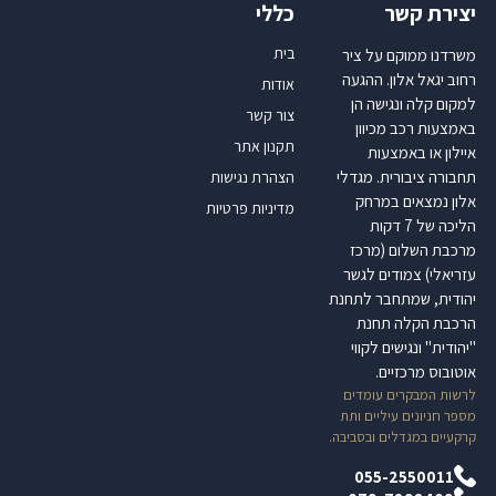
יצירת קשר
כללי
בית
משרדנו ממוקם על ציר
רחוב יגאל אלון. ההגעה
אודות
למקום קלה ונגישה הן
צור קשר
באמצעות רכב מכיוון
תקנון אתר
איילון או באמצעות
תחבורה ציבורית. מגדלי
הצהרת נגישות
אלון נמצאים במרחק
מדיניות פרטיות
הליכה של 7 דקות
מרכבת השלום (מרכז
עזריאלי) צמודים לגשר
יהודית, שמתחבר לתחנת
הרכבת הקלה תחנת
"יהודית" ונגישים לקווי
אוטובוס מרכזיים.
לרשות המבקרים עומדים
מספר חניונים עיליים ותת
קרקעיים במגדלים ובסביבה.
055-2550011