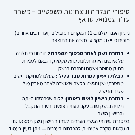
סיפורי הצלחה וניצחונות משפטיים – משרד
עו"ד עמנואל טראץ
ניסיון העבר שלנו ב-11 המקרים המובילים (ועוד רבים אחרים)
מוכיח כי ייצוג מקצועי משנה את התוצאה:
החזרת נשק לאחר סכסוך משפחתי:
הוכחנו כי תלונה
על איומים הייתה תלונת שווא טקטית, והבאנו לסגירת
התיק מחוסר אשמה והחזרת הנשק.
קבלת רישיון למרות עבר פלילי:
פעלנו למחיקת רישום
משטרתי ישן והגשנו בקשה שאושרה לאחר מאבק מול
פקיד הרישוי.
החזרת רישיון לאיש ביטחון:
לקוח שפרנסתו הייתה
תלויה בנשק סורב עקב טעות רפואית. הערר התקבל
והרישיון הושב.
במסגרת שירותי הגשת העררים לשחזור רישיון נשק תמצאו גם
דוגמאות מקרה אמיתיות להצלחות בעררים — ניתן לעיין בעמוד