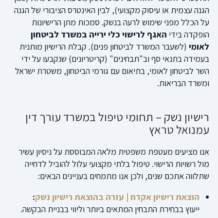
הגנה עצמית או עיסוק מקצועי), לבין האינטרס הציבורי של הגנה
על הכלל מפני שימוש לרעה בנשק. סמכות מתן הרישיונות
הופקדה בידי
האגף לרישוי כלי ירייה במשרד לביטחון
לאומי
(לשעבר המשרד לביטחון פנים). קבלת הרישיון מותנית
בעמידה בתנאי סף וב"תבחינים" (קריטריונים) שנקבעו על ידי
השר לביטחון לאומי, בתיאום עם גורמי הביטחון, משטרת ישראל
ומשרד הבריאות.
רישיון נשק – תחומי טיפול במשרד עורך דין
עמנואל טראץ
אנו מציעים מעטפת משפטית מלאה המבוססת על ניסיון עשיר
מול רשויות הרישוי. טיפול בלתי מקצועי עלול להוביל לדחייה
שתלווה אתכם שנים, ולכן אנו מתמחים בעניינים הבאים:
הוצאת רישיון אקדח | עזרה בהוצאת רישיון נשק
:
ייעוץ בבחירת התבחין המתאים ביותר וליווי בבניית הבקשה.