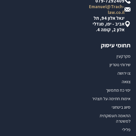
079-7292409
Emanuel@Trach-
law.co.il
יגאל אלון 94, תל
אביב - יפו, מגדלי
אלון 2, קומה 4.
תחומי עיסוק
מקרקעין
שירותי נוטריון
צו ירושה
צוואה
יפוי כח מתמשך
אימות חתימה על תצהיר
סיווג ביטחוני
התאמה תעסוקתית
למשטרה
פלילי