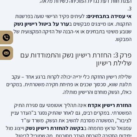
הצגת חוות דעת נגדית המוכיחה כשירות מלאה.
אי עמידה בתבחינים:
לעיתים פקיד הרישוי טועה בפרשנות
התקנות. אנו מייצגים מבקשים ב
ערר על ביטול רישיון נשק
שנובע משינוי בתבחינים או אי-הבנה של הזיקה המקצועית של
המבקש.
פרק 3: החזרת רישיון נשק והתמודדות עם
שלילת רישיון
שלילת רישיון החזקת כלי ירייה יכולה לקרות ברגע אחד – עקב
תלונת שווא, סכסוך שכנים או פתיחת חקירה משטרתית. במקרים
כאלו, הנשק מוחרם והרישיון מותלה.
החזרת רישיון אקדח
אינה תהליך אוטומטי עם סגירת התיק
המשטרתי. במקרים רבים, גם לאחר שהתיק נסגר ב"העדר עניין
לציבור", המשטרה מסרבת להשיב את הנשק. משרד עו"ד
עמנואל טראץ מתמחה ב
בקשה להחזרת רישיון נשק
וייצוג מול
יחידות החקירה להוכחת העדר מסוכנות, מה שמוביל לביטול