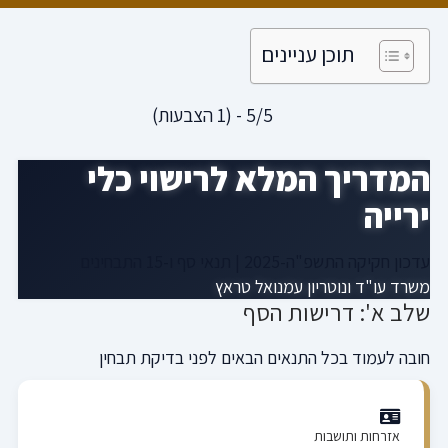
| הוצאת רישיון אקדח |
עתירה מנהלית
תוכן עניינים
5/5 - (1 הצבעות)
המדריך המלא לרישוי כלי
ירייה
עדכון חקיקה התשפ"ה-2025 | תנאי סף ו-15 התבחינים
משרד עו"ד ונוטריון עמנואל טראץ
שלב א': דרישות הסף
חובה לעמוד בכל התנאים הבאים לפני בדיקת תבחין
אזרחות ותושבות