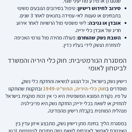
שנסגרו) או מידע מודיעיני שגוי.
סירוב לחידוש רישיון:
טיפול בסירובים הנובעים משינוי
בתבחינים או טענות לאי-עמידה בתנאים לאחר 3 שנים.
אובדן או גניבה:
ליווי משפטי מול הרשויות לאחר אירוע
חריג של אובדן כלי ירייה.
השבת נשק שהוחרם:
פעולה מהירה מול גורמי האכיפה
להחזרת הנשק לידי בעליו כדין.
המסגרת הנורמטיבית: חוק כלי היריה והמשרד
לביטחון לאומי
רישיון נשק בישראל, וכל הנוגע לנשיאה והחזקת כלי נשק,
מוסדרים ב
חוק כלי-היריה, התש”ט-1949
ובתקנות שהותקנו
על פיו. נקודת המוצא המשפטית היא כי אין זכות מוקנית בישראל
להחזיק או לשאת בכלי ירייה; החזקת נשק היא פריבילגיה
מנהלית המותנית בקבלת רישיון מהמדינה.
במסגרת הליך בחינת מתן רישיון נשק, מתבצע איזון עדין בין
האינטרס לאפשר לאזרחים לשאת נשק מסיבות לגיטימיות (כגון