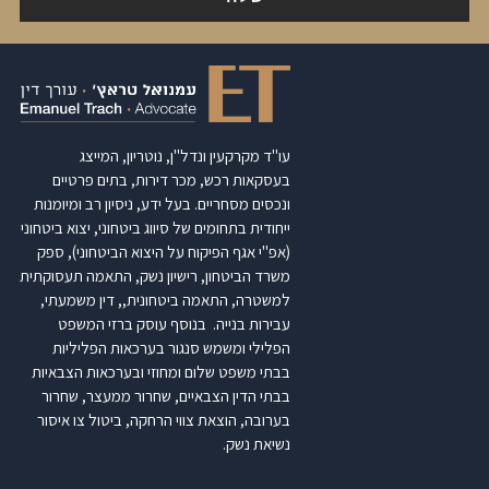
עו"ד מקרקעין ונדל"ן, נוטריון, המייצג
בעסקאות רכש, מכר דירות, בתים פרטיים
ונכסים מסחריים. בעל ידע, ניסיון רב ומיומנות
ייחודית בתחומים של סיווג ביטחוני, יצוא ביטחוני
(אפ"י אגף הפיקוח על היצוא הביטחוני), ספק
משרד הביטחון, רישיון נשק, התאמה תעסוקתית
למשטרה, התאמה ביטחונית,, דין משמעתי,
עבירות בנייה. בנוסף עוסק ברזי המשפט
הפלילי ומשמש סנגור בערכאות הפליליות
בבתי משפט שלום ומחוזי ובערכאות הצבאיות
בבתי הדין הצבאיים, שחרור ממעצר, שחרור
בערובה, הוצאת צווי הרחקה, ביטול צו איסור
נשיאת נשק.