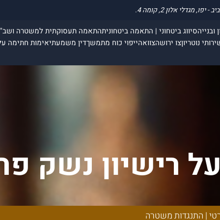
 ובנייה
סיווג ביטחוני | התאמה ביטחונית
התאמה תעסוקתית למשטרה ושב"
ירותי נוטריון
צו ירושה
צוואה
ייפוי כוח מתמשך
דין משמעתי
אימות חתימה על
ל רישיון נשק פרט
משטרה
טי | התנגדות משטרה