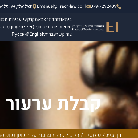
079-7292409
Emanuel@Trach-law.co.il
יגאל אלון 94, תל אביב - יפו, מגדלי אלון 2, קומה 4.
בית
אודות
דיני צבא
מקרקעין
עבירות תכנון
יצוא ושיווק ביטחוני (אפ"י)
רישיון נשק
ש
צור קשר
עברית
English
Русский
קבלת ערעור ע
דף בית
/
פוסטים
/
בלוג
/
קבלת ערעור על רישיון נשק פר