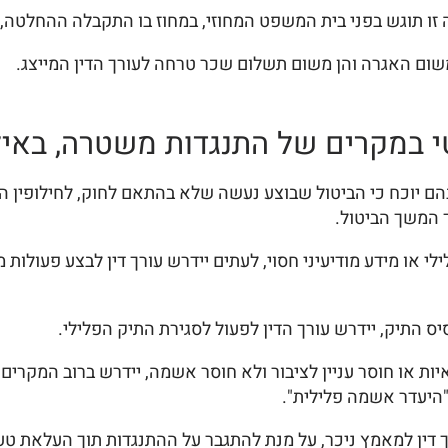
ו תוגש בפני בית המשפט המחוזי, במחוז בו התקבלה ההחלטה, וה
משום האגרה והן משום תשלום שכר טרחה לעורך הדין המייצג.
טי במקרים של התנגדות משטרה, באי
יוכח כי הביטול שבוצע נעשה שלא בהתאם לחוק, לחילופין העי
ך המשך הביטול.
י או מידע מודיעיני חסוי, לעתים יידרש עורך דין לבצע פעולו
ס התיק, יידרש עורך הדין לפעול לסגירת התיק הפלילי.
יות או חוסר עניין לציבור ולא חוסר אשמה, יידרש ברוב המקרי
 "היעדר אשמה פלילית".
 דין למאמץ ניכר, על מנת להתגבר על ההתנגדות תוך העלאת טע