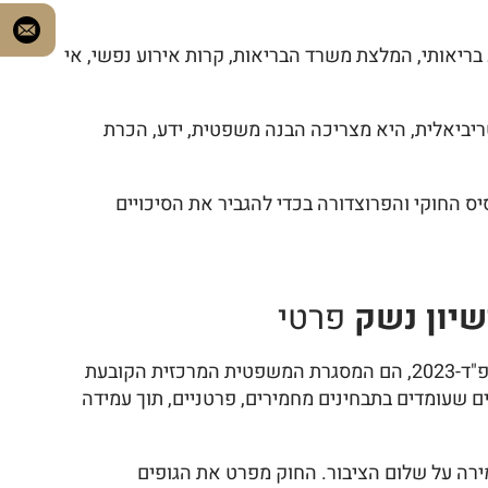
בריאותי, המלצת משרד הבריאות, קרות אירוע נפשי, אי
ריביאלית, היא מצריכה הבנה משפטית, ידע, הכרת
יס החוקי והפרוצדורה בכדי להגביר את הסיכויים
שיון נשק
פרטי
חוק כלי היריה, תש"ט-1949, ותקנות כלי הירייה (תנאי סף ותבחינים לקבלת רישיון פרטי לכלי ירייה והוראות נוספות), תשפ"ד-2023, הם המסגרת המשפטית המרכזית הקובעת
ים שעומדים בתבחינים מחמירים, פרטניים, תוך עמידה
ירה על שלום הציבור. החוק מפרט את הגופים