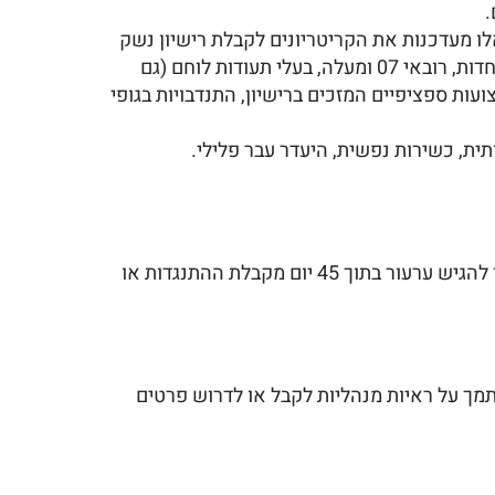
.
ו מעדכנות את הקריטריונים לקבלת רישיון נשק
פרטי. הקריטריונים כוללים מגורים בישוב זכאי, עבודה בישוב זכאי, שירות בכוחות הביטחון בדרגות מסוימות, יחידות מיוחדות, רובאי 07 ומעלה, בעלי תעודות לוחם (גם
 מקצועות ספציפיים המזכים ברישיון, התנדבויות בגופי
ית, כשירות נפשית, היעדר עבר פלילי.
במקרים בהם מבוטל הרישיון, בשל אחד הטעמים כמו התנגדות משטרה, התנגדות משרד הבריאות, היעדר תבחין תקף, ניתן להגיש ערעור בתוך 45 יום מקבלת ההתנגדות או
תמך על ראיות מנהליות לקבל או לדרוש פרטים