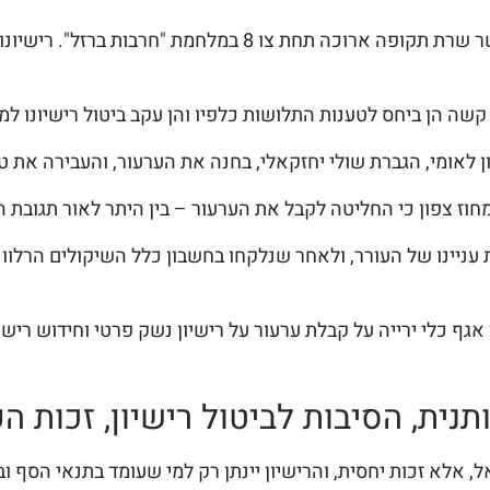
למשרדנו פנה בחור צעיר, לוחם קרבי ביחידה מיוחדת, אשר שרת תקופ
קשה הן ביחס לטענות התלושות כלפיו והן עקב ביטול רישיונו 
ן לאומי, הגברת שולי יחזקאלי, בחנה את הערעור, והעבירה את 
י החליטה לקבל את הערעור – בין היתר לאור תגובת המשטרה מיום 15.1.24 ה
 עניינו של העורר, ולאחר שנלקחו בחשבון כלל השיקולים הרלוונ
 כלי ירייה על קבלת ערעור על רישיון נשק פרטי וחידוש רישיו
תנית, הסיבות לביטול רישיון, זכות 
, אלא זכות יחסית, והרישיון יינתן רק למי שעומד בתנאי הסף וב