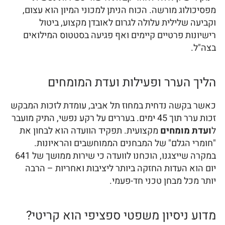
מפסיכולוג מורשה. הכוח הניתן למכוני המיון הוא עצום,
וקביעה שלילית עלולה לגרום לאובדן מקצוע, ביטול
רישיונות פרטיים קיימים ואף פגיעה בסטטוס המילואים
בצה"ל.
הליך הערר ופעילות ועדת המומחים
כאשר בקשה נדחית במחוז תל אביב, עומדת לזכות המבקש
זכות ערר תוך 45 ימים. בעררים על רקע נפשי, התיק מועבר
ל
ועדת מומחים
מקצועית. תפקיד הוועדה הוא לבחון את
"חומרי הגלם" של המבחנים הממוחשבים והראיונות.
במקרה שייצגנו, הוכחנו לוועדה כי שירות ממושך של 641
יום הוא העדות החזקה ביותר ליציבות ואחריות – הרבה
יותר מכל מבחן טכני חד-פעמי.
מדוע ניסיון משפטי ספציפי הוא קריטי?