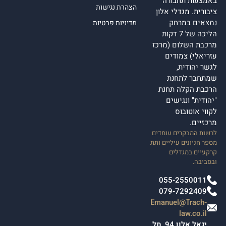
באמצעות תחבורה
הצהרת נגישות
ציבורית. מגדלי אלון
נמצאים במרחק
מדיניות פרטיות
הליכה של 7 דקות
מרכבת השלום (מרכז
עזריאלי) צמודים
לגשר יהודית,
שמתחבר לתחנת
הרכבת הקלה תחנת
"יהודית" ונגישים
לקווי אוטובוס
מרכזיים.
לרשות המבקרים עומדים
מספר חניונים עיליים ותת
קרקעיים במגדלים
ובסביבה.
055-2550011
079-7292409
Emanuel@Trach-
law.co.il
יגאל אלון 94, תל