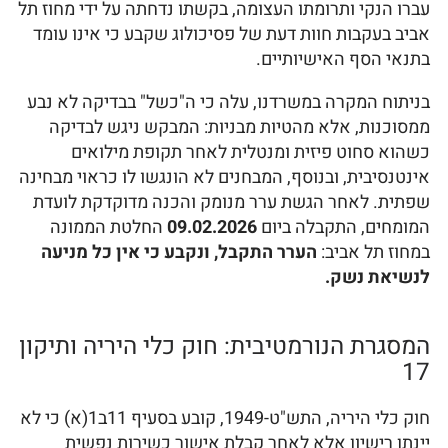
עברו הנקי ותרומתו העצומה, בקשתו נדחתה על ידי מחוז תל
אביב בעקבות חוות דעת של פסיכולוג שקבע כי אינו עומד
בתנאי הסף האישיותיים.
בניתוח המקרה במשרדנו, עלה כי ה"כשל" בבדיקה לא נבע
ממסוכנות, אלא מהטיות מבניות: המבקש ניגש לבדיקה
כשהוא סחוט פיזית ומנטלית לאחר תקופת מילואים
אינטנסיבית, ובנוסף, המבחנים לא הונגשו לו כראוי מבחינה
שפתית. לאחר הגשת ערר מנומק והכנה מדוקדקת לועדת
המומחים, התקבלה ביום
09.02.2026
החלטת הממונה
במחוז תל אביב:
הערר התקבל, ונקבע כי אין כל מניעה
לנשיאת נשק.
המסגרת הנורמטיבית: חוק כלי היריה ותיקון
17
חוק כלי היריה, התש"ט-1949, קובע בסעיף 11ב1(א) כי לא
יינתן רישיון אלא לאחר קבלת אישור כשירות נפשית