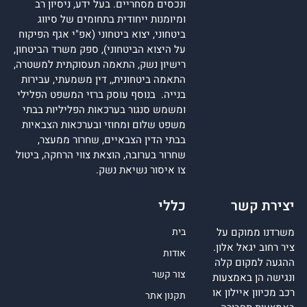
ונכסים מסחריים. בעל ידע, ניסיון רב
ומיומנות ייחודית בתחומים של סיווג
ביטחוני, יצוא ביטחוני (אפ"י אגף הפיקוח
על היצוא הביטחוני), ספק משרד הביטחון,
רישיון נשק, התאמה תעסוקתית למשטרה,
התאמה ביטחונית,, דין משמעתי, עבירות
בנייה. בנוסף עוסק ברזי המשפט הפלילי
ומשמש סנגור בערכאות הפליליות בבתי
משפט שלום ומחוזי ובערכאות הצבאיות
בבתי הדין הצבאיים, שחרור ממעצר,
שחרור בערובה, הוצאת צווי הרחקה, ביטול
צו איסור נשיאת נשק.
יצירת קשר
כללי
משרדנו ממוקם על
בית
ציר רחוב יגאל אלון.
אודות
ההגעה למקום קלה
צור קשר
ונגישה הן באמצעות
רכב מכיוון איילון או
תקנון אתר