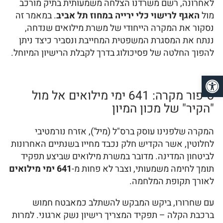
לאחרונה, רשם משרדנו הצלחה משמעותית בתיק מורכב
מול
האגף לרישוי כלי ירייה במחוז תל אביב
. במאמר זה
נסקור את המקרה הייחודי של משרת מילואים שנדחה,
ננתח את המסגרת המשפטית המחייבת ונסביר כיצד ניתן
להפוך החלטה של פסיכולוג בדרך לקבלת הרישיון המיוחל.
פתח סרגל נגישות
סיפור מקרה: 641 ימי מילואים אל מול
"הקיר" של מכון המיון
המקרה שלפנינו עוסק ברס"ל (מיל'), אזרח נורמטיבי
לחלוטין, אשר הקדיש חלק נכבד מחייו בשנתיים האחרונות
לביטחון המדינה. מדובר במשרת מילואים שביצע תפקיד
תומך לחימה משמעותי, וצבר לא פחות מ-
641 ימי מילואים
לאורך תקופת המלחמה.
עם שחרורו, ביקש המבקש להשתלב כמאבטח חמוש
ברכבת הקלה – תפקיד המצריך רישיון נשק ארגוני. למרות