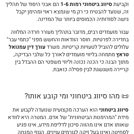
וקביעת
סיווג ביטחוני רמות 1-6
הם אבני היסוד של תהליך
זה, שנועד להבטיח כי רק מי שנמצא ראוי ומהימן יקבל
גישה לסודותיה הכמוסים ביותר של המדינה.
עבור מועמדים רבים, מדובר בתהליך מעורר חרדה המלווה
בחדירה לפרטיות. חוסר הוודאות והחשש מפני "כתמי עבר"
עלולים להוביל לטעויות קריטיות. משרד
עורך דין עמנואל
טראץ
מתמחה בליווי מועמדים לאורך כל שלבי הבדיקה,
מתוך הבנה כי הכנה נכונה וליווי משפטי הם ההבדל בין
קריירה משגשגת לבין פסילה כואבת.
📜 מהו סיווג ביטחוני ומי קובע אותו?
סיווג ביטחוני
הוא הערכה מקצועית שנועדה לקבוע את
מידת "המהימנות הביטחונית" של אדם. המטרה היא לוודא
שאותו אדם אינו מהווה סיכון לדליפת מידע, אינו פגיע
לסחיטה ואינו בעל זיקה לגורמים עוינים. הגוף המנחה