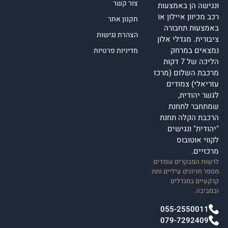
צור קשר
ונגישה הן באמצעות
רכב מכיוון איילון או
תקנון אתר
באמצעות תחבורה
הצהרת נגישות
ציבורית. מגדלי אלון
נמצאים במרחק
מדיניות פרטיות
הליכה של 7 דקות
מרכבת השלום (מרכז
עזריאלי) צמודים
לגשר יהודית,
שמתחבר לתחנת
הרכבת הקלה תחנת
"יהודית" ונגישים
לקווי אוטובוס
מרכזיים.
לרשות המבקרים עומדים
מספר חניונים עיליים ותת
קרקעיים במגדלים
ובסביבה.
055-2550011
079-7292409