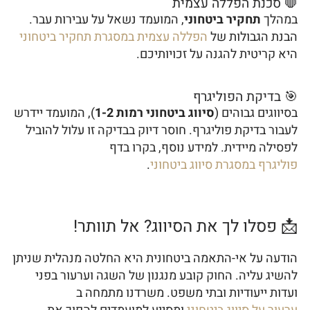
🛑 סכנת הפללה עצמית
במהלך
תחקיר ביטחוני
, המועמד נשאל על עבירות עבר.
הבנת הגבולות של
הפללה עצמית במסגרת תחקיר ביטחוני
היא קריטית להגנה על זכויותיכם.
🎯 בדיקת הפוליגרף
בסיווגים גבוהים (
סיווג ביטחוני רמות 1-2
), המועמד יידרש
לעבור בדיקת פוליגרף. חוסר דיוק בבדיקה זו עלול להוביל
לפסילה מיידית. למידע נוסף, בקרו בדף
פוליגרף במסגרת סיווג ביטחוני
.
📩 פסלו לך את הסיווג? אל תוותר!
הודעה על אי-התאמה ביטחונית היא החלטה מנהלית שניתן
להשיג עליה. החוק קובע מנגנון של השגה וערעור בפני
ועדות ייעודיות ובתי משפט. משרדנו מתמחה ב