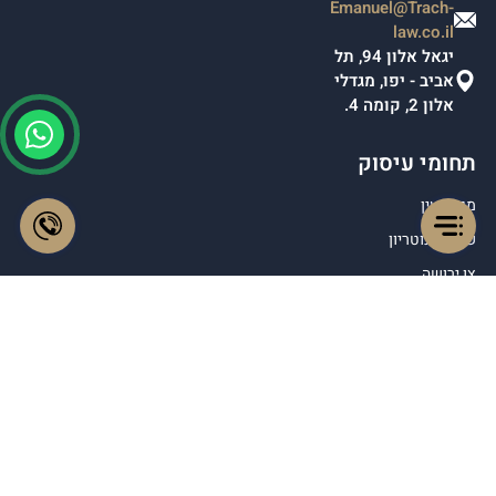
Emanuel@Trach-
law.co.il
יגאל אלון 94, תל
אביב - יפו, מגדלי
אלון 2, קומה 4.
תחומי עיסוק
מקרקעין
שירותי נוטריון
צו ירושה
צוואה
יפוי כח מתמשך
אימות חתימה על
תצהיר
סיווג ביטחוני
התאמה תעסוקתית
למשטרה