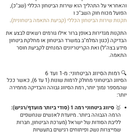
והאחראי על התהליך הוא שירות הביטחון הכללי (שב"כ),
הפועל מכוח חוק השב"כ ו
תקנות שירות הביטחון הכללי (קביעת התאמה ביטחונית)
.
התקנות מגדירות באופן ברור אילו גורמים רשאים לבצע את
הבדיקה (כגון המלמ"ב במשרד הביטחון או מחלקת ביטחון
מידע בצה"ל) ואת הקריטריונים המנחים לקביעת חוסר
התאמה.
🔍 רמות הסיווג הביטחוני: מ-1 ועד 6
הסיווג הביטחוני מחולק לרמות שונות (1 עד 6), כאשר ככל
שהמספר נמוך יותר, רמת הסיווג גבוהה והבדיקה מחמירה
יותר:
🥇
סיווג ביטחוני רמה 1 (סודי ביותר מועדף/רגיש):
הרמה הגבוהה ביותר. מיועדת לאנשים שנחשפים
לליבת הסודות של ישראל (מערכת הביטחון, חברות
שמייצרות נשק ופיתוחים רגישים בתעשיות