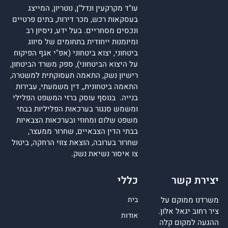
עו"ד מקרקעין ונדל"ן, נוטריון, המייצג
בעסקאות רכש, מכר דירות, בתים פרטיים
ונכסים מסחריים. בעל ידע, ניסיון רב
ומיומנות ייחודית בתחומים של סיווג
ביטחוני, יצוא ביטחוני (אפ"י אגף הפיקוח
על היצוא הביטחוני), ספק משרד הביטחון,
רישיון נשק, התאמה תעסוקתית למשטרה,
התאמה ביטחונית,, דין משמעתי, עבירות
בנייה. בנוסף עוסק ברזי המשפט הפלילי
ומשמש סנגור בערכאות הפליליות בבתי
משפט שלום ומחוזי ובערכאות הצבאיות
בבתי הדין הצבאיים, שחרור ממעצר,
שחרור בערובה, הוצאת צווי הרחקה, ביטול
צו איסור נשיאת נשק.
יצירת קשר
כללי
משרדנו ממוקם על
בית
ציר רחוב יגאל אלון.
אודות
ההגעה למקום קלה