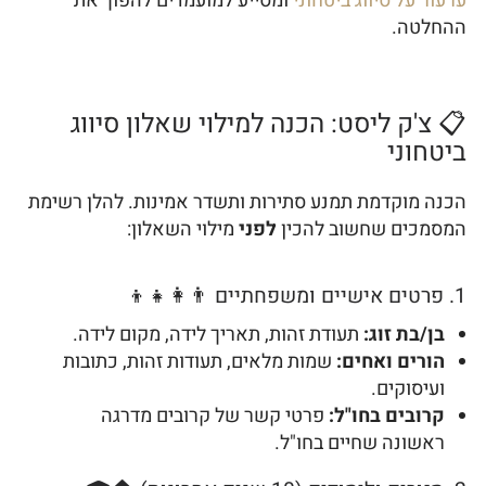
ערעור על סיווג ביטחוני
ומסייע למועמדים להפוך את
ההחלטה.
📋 צ'ק ליסט: הכנה למילוי שאלון סיווג
ביטחוני
הכנה מוקדמת תמנע סתירות ותשדר אמינות. להלן רשימת
המסמכים שחשוב להכין
לפני
מילוי השאלון:
1. פרטים אישיים ומשפחתיים 👨‍👩‍👧‍👦
בן/בת זוג:
תעודת זהות, תאריך לידה, מקום לידה.
הורים ואחים:
שמות מלאים, תעודות זהות, כתובות
ועיסוקים.
קרובים בחו"ל:
פרטי קשר של קרובים מדרגה
ראשונה שחיים בחו"ל.