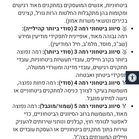
ביטחוניות, אנשים המועסקים במתקנים מאוד רגישים
ומקומות בהן מתקבלות החלטות הרות גורל, קצינים
בכירים ונושאי משרות אמון).
🥈
סיווג ביטחוני רמה 2 (סודי ביותר קהילייה):
רמה גבוהה מאוד, אופיינית לתפקידי מודיעין ומידע
(שב"כ, מוסד, מלמ"ב, חיל המודיעין).
🥉
סיווג ביטחוני רמה 3 (סודי ביותר):
רמה נפוצה
ביותר בקרב חיילים, עובדי תעשיות ביטחוניות, עובדי
מתקנים רגישים, עובדי מדינה ומשרדי ממשלה,
פתח סרגל נגישות
תפקידי ביטחון ואבטחה.
🏅
סיווג ביטחוני רמה 4 (סודי):
רמה פחות נפוצה,
משמשת בעיקר לצורך כניסה למתקנים ביטחוניים או
גישה למידע מוגבל.
🏅
סיווג ביטחוני רמה 5 (שמור/מוגבל):
רמה נפוצה
מאוד, המשמשת ברוב הסיווגים הביטחוניים, כדי
לאפשר לגורמי חוץ, קבלנים ונותני שירותים להעניק
שירות בתוך מתקנים ביטחוניים או העסקת עובדים או
חיילים המשרתים בצה"ל.