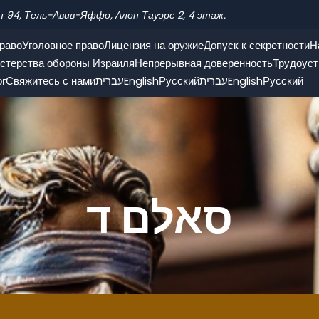
н 94, Тель-Авив-Яффо, Алон Тауэрс 2, 4 этаж.
раво
Уголовное право
Лицензия на оружие
Допуск к секретности
Н
стерства обороны Израиля
Непрерывная доверенность
Трудоуст
ог
Свяжитесь с нами
עברית
English
Русский
עברית
English
Русский
סאלם ד