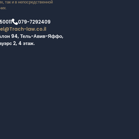
х, так и в непосредственной
них.
50011
079-7292409
l@Trach-law.co.il
Алон 94, Тель-Авив-Яффо,
уэрс 2, 4 этаж.