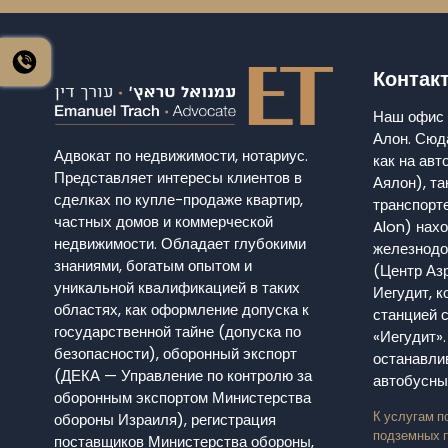
Контак
Наш офис 
Алон. Сюд
Адвокат по недвижимости, нотариус.
как на ав
Представляет интересы клиентов в
Аялон), та
сделках по купле-продаже квартир,
транспорт
частных домов и коммерческой
Alon) нахо
недвижимости. Обладает глубокими
железнодо
знаниями, богатым опытом и
(Центр Азр
уникальной квалификацией в таких
Иегудит, к
областях, как оформление допуска к
станцией 
государственной тайне (допуска по
«Иегудит».
безопасности), оборонный экспорт
останавли
(ДЕКА — Управление по контролю за
автобусны
оборонным экспортом Министерства
К услугам п
обороны Израиля), регистрация
подземных п
поставщиков Министерства обороны,