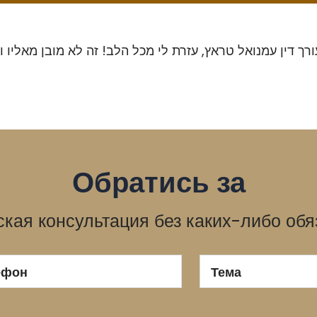
Обратись за
кая консультация без каких-либо обяз
ефон
Тема