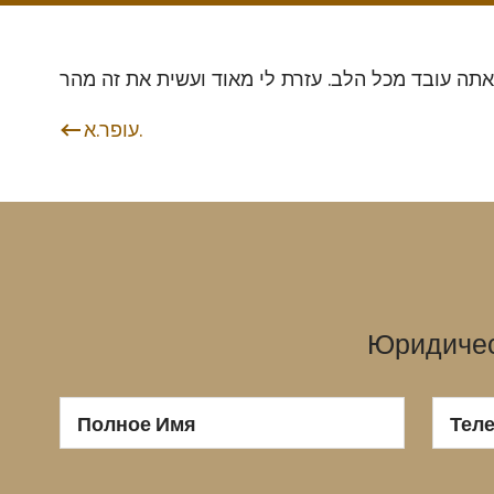
עופר.א.
Навигация по записям
Юридичес
Полное Имя
Тел