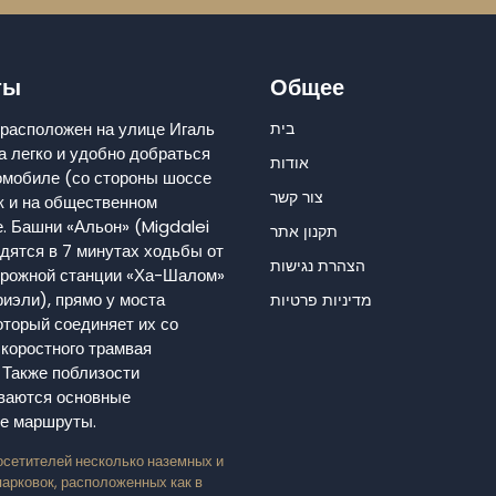
ты
Общее
расположен на улице Игаль
בית
а легко и удобно добраться
אודות
томобиле (со стороны шоссе
צור קשר
к и на общественном
е. Башни «Альон» (Migdalei
תקנון אתר
дятся в 7 минутах ходьбы от
הצהרת נגישות
рожной станции «Ха-Шалом»
иэли), прямо у моста
מדיניות פרטיות
оторый соединяет их со
скоростного трамвая
 Также поблизости
ваются основные
е маршруты.
осетителей несколько наземных и
арковок, расположенных как в