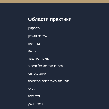
Области практики
מקרקעין
שירותי נוטריון
צו ירושה
צוואה
יפוי כח מתמשך
אימות חתימה על תצהיר
סיווג ביטחוני
התאמה תעסוקתית למשטרה
פלילי
דיני צבא
רישיון נשק