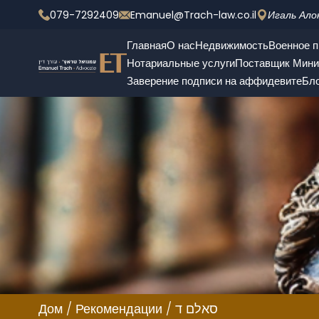
079-7292409
Emanuel@Trach-law.co.il
Игаль Ало
Главная
О нас
Недвижимость
Военное п
Нотариальные услуги
Поставщик Мини
Заверение подписи на аффидевите
Бл
Дом
/
Рекомендации
/
סאלם ד