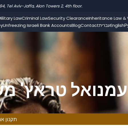
94, Tel Aviv-Jaffa, Alon Towers 2, 4th floor.
ilitary Law
Criminal Law
Security Clearance
Inheritance Law & W
Р
English
עברית
Contact
Blog
Unfreezing Israeli Bank Accounts
ey
עמנואל טראץ' משר
ונוטריון
תקנון את