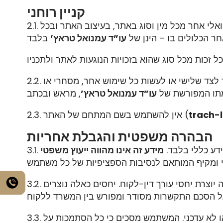
קניין רוחני
2.1. כל הזכויות לרבות זכויות היוצרים ו/או הקניין הרוחני באתר – לרבות בתכנים, במאמרים, בידיעות, במידע טקסטואלי אחר מכל מין וסוג באתר, בעיצוב האתר ובכל
חר הכלולים בו – הינן של
עו”ד עמנואל טראץ’
2.2. אין לשנות, לשכתב, לתקן, למחוק, להוסיף, להעתיק, לצלם, לשכפל, לפרסם, להציג בפומבי, להפיץ, לתרגם, למסור לצד שלישי או לעשות כל שימוש אחר, מסחרי או
תו המפורשת של
עו”ד עמנואל טראץ’
trach-l
2.3. אין להשתמש בשם המתחם של האתר (
הבהרה משפטית והגבלת אחריות
ידע כללי בלבד.
מידע זה אינו מהווה ייעוץ משפטי
3.1.
יוצרת יחסי עורך דין-לקוח. יחסים כאלה נוצרים
3.2.
 או לא עדכני. המשתמש מסכים כי כל הסתמכות על
3.3.