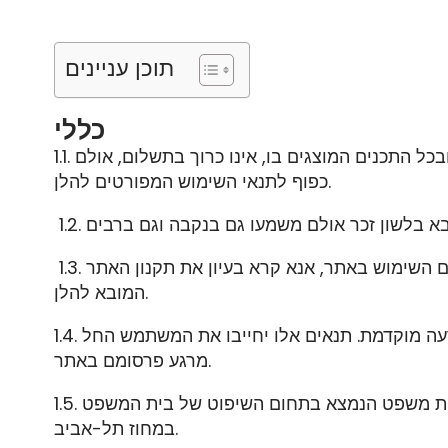
תוכן עניינים
כללי
כל התכנים המוצגים בו, אינו כרוך בתשלום, אולם
כפוף לתנאי השימוש המפורטים להלן.
1.3. עצם השימוש באתר ייחשב להסכמה מצידך לכל התנאים, התניות וההודעות הכלולים בתקנון האתר. לפיכך, בטרם השימוש באתר, אנא קרא בעיון את תקנון האתר
המובא להלן.
1.4. המשרד שומר לעצמו את הזכות לשנות את הוראות תקנון זה מעת לעת על פי שיקול דעתו הבלעדי וללא כל הודעה מוקדמת. תנאים אלו יחייבו את המשתמש החל
מרגע פרסומם באתר.
1.5. על השימוש באתר יחולו אך ורק דיני מדינת ישראל. מקום השיפוט הבלעדי בגין כל דבר ועניין הנוגע לאתר זה הנו בית משפט הנמצא בתחום השיפוט של בית המשפט
במחוז תל-אביב.