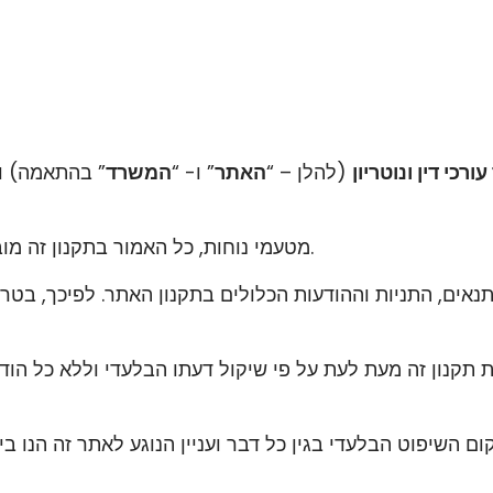
כי דין ונוטריון
(להלן – “
האתר
” ו- “
המשרד
” בהתאמה) וב
1.2. מטעמי נוחות, כל האמור בתקנון זה מובא בלשון זכר אולם משמעו גם בנקבה וגם ברבים.