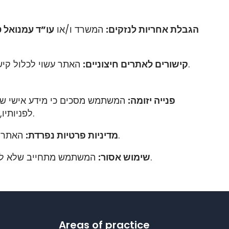
הגבלת אחריות לנזקים:
המשרד ו/או
עו”ד עמנואל 
האתר עשוי לכלול קישורים לאתרים חיצוניים. המשרד אינו אחראי לתוכן, למהימנות או למדיניות הפרטיות של אותם אתרים חיצוניים.
קישורים לאתרים חיצוניים:
פנייה יזומה:
המשתמש מסכים כי מידע אישי שימ
לפניותיו, חזרה אליו וכן לצורך דיוור שיווקי או מקצועי עתידי (בכפוף לחוק “הספאם” ולזכות המשתמש להסיר עצמו בכל עת).
האתר פועל על פי מדיניות פרטיות נפרדת המסדירה את אופן איסוף ושמירת המידע. השימוש באתר כפוף למדיניות זו.
מדיניות פרטיות נפרדת:
המשתמש מתחייב שלא לעשות כל שימוש בלתי חוקי, טורדני, פוגעני או מפר זכויות באתר, לרבות העלאת תכנים מזיקים או בלתי חוקיים.
שימוש אסור:
Areas of practice