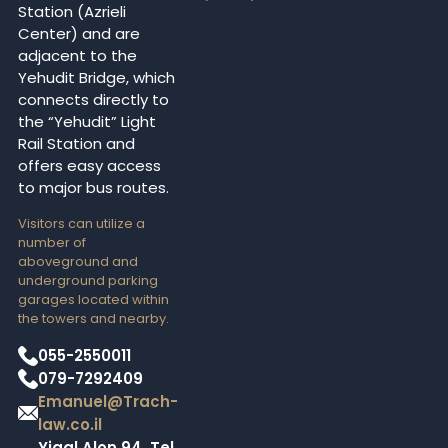
Station (Azrieli
Center) and are
adjacent to the
Yehudit Bridge, which
connects directly to
the “Yehudit” Light
Rail Station and
offers easy access
to major bus routes.
Visitors can utilize a
number of
aboveground and
underground parking
garages located within
the towers and nearby.
055-2550011
079-7292409
Emanuel@Trach-
law.co.il
Yigal Alon 94, Tel