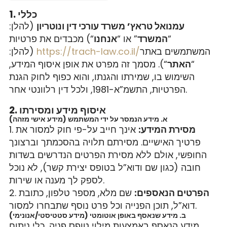
1. כללי
עמנואל טראץ’ משרד עורכי דין ונוטריון
(להלן:
“
המשרד
” או “
אנחנו
“) מכבדים את פרטיות
המשתמשים באתר
https://trach-law.co.il/
(להלן:
“
האתר
“). מסמך זה מפרט את אופן איסוף המידע,
השימוש בו, שמירתו והגנתו, והוא כפוף לחוק הגנת
הפרטיות, התשמ”א-1981, ולכל דין רלוונטי אחר.
2. איסוף מידע ומסירתו
א. מידע הנמסר על ידי המשתמש (מידע אישי מזהה)
מסירת המידע:
אינך חייב על-פי חוק למסור את
פרטיך האישיים. מסירתם תלויה בהסכמתך וברצונך
החופשי, אולם ללא מסירת הפרטים הנדרשים בשדות
חובה (כגון שם ודוא”ל בטופס יצירת קשר), לא נוכל
לספק לך מענה או שירות.
הפרטים הנאספים:
שם מלא, מספר טלפון, כתובת
דוא”ל, תוכן הפנייה וכל פרט נוסף שתבחרו למסור.
ב. מידע שנאסף באופן אוטומטי (מידע סטטיסטי/אנונימי)
מידע הנאסף באמצעות מילוי טופס פניה, כלי ניתוח