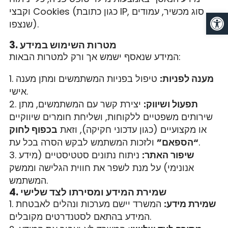
וקבצי Cookies (כגון כתובת IP, סוג מכשיר, עמודים
Op
שנצפו).
3. מטרות השימוש במידע
המידע שנאסף ישמש אך ורק למטרות הבאות:
מענה לפניות:
טיפול בפניות המשתמשים ומתן מענה
אישי.
תפעול ושיווק:
יצירת קשר עם המשתמשים, מתן
שירותים משפטיים ללקוחות, ושליחת חומרים שיווקיים
או מקצועיים (כגון עדכוני חקיקה), וזאת
בכפוף לחוק
ולזכות המשתמש לבקש הסרה בכל עת.
“הספאם”
שיפור האתר:
ניתוח נתונים סטטיסטיים (מידע
אנונימי) על מנת לשפר את חווית הגלישה וממשק
המשתמש.
4. שמירת המידע ומסירתו לצד שלישי
שמירת מידע:
המשרד יישם מערכות ונהלים לאבטחת
המידע בהתאם לסטנדרטים מקובלים.