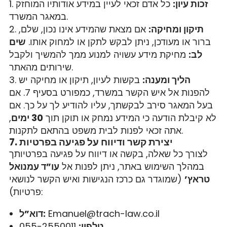
זכות עיון:
כל אדם זכאי לעיין במידע אודותיו המוחזק
במאגר המשרד.
תיקון ומחיקה:
אם מצאת שהמידע אינו נכון, שלם,
ברור או מעודכן, ניתן לבקש לתקן או למחוק אותו.
שים
לב:
מחיקת מידע עשויה למנוע ממך להמשיך ולקבל
שירותים מהאתר.
הליך ומענה:
בקשות לעיון, תיקון או מחיקה יש
להפנות אל איש הקשר במשרד, כמפורט בסעיף 7. אם
בעל המאגר סירב לבקשתך, עליו להודיע לך על כך. אם
לא קיבלת הודעה כי המידע נמחק או תוקן תוך
30 ימים
,
אתה זכאי לפנות לבית משפט בהתאם לתקנות.
7. יצירת קשר ודיווח על פגיעה בפרטיות
לצורך כל שאלה, בקשה או דיווח על פגיעה בפרטיותך
במהלך השימוש באתר, ניתן לפנות אל
עו”ד עמנואל
טראץ’
(שמוגדר גם כרכז הנגישות ואיש הקשר לנושאי
פרטיות):
Emanuel@trach-law.co.il
דוא”ל:
טלפון:
055-2550011