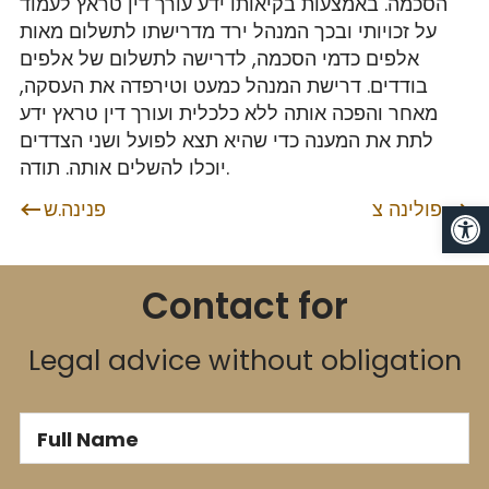
הסכמה. באמצעות בקיאותו ידע עורך דין טראץ לעמוד
על זכויותי ובכך המנהל ירד מדרישתו לתשלום מאות
אלפים כדמי הסכמה, לדרישה לתשלום של אלפים
בודדים. דרישת המנהל כמעט וטירפדה את העסקה,
מאחר והפכה אותה ללא כלכלית ועורך דין טראץ ידע
לתת את המענה כדי שהיא תצא לפועל ושני הצדדים
יוכלו להשלים אותה. תודה.
Op
פולינה צ.
פנינה.ש
Post navigation
Contact for
Legal advice without obligation
Full Name