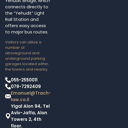
Yehudit Bridge, which
connects directly to
the “Yehudit” Light
Rail Station and
offers easy access
to major bus routes.
Visitors can utilize a
number of
aboveground and
underground parking
garages located within
the towers and nearby.
055-2550011
079-7292409
Emanuel@Trach-
law.co.il
Yigal Alon 94, Tel
Aviv-Jaffa, Alon
Towers 2, 4th
floor.